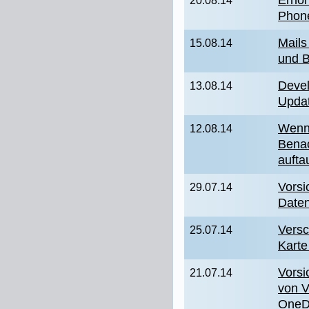
Erhöh
20.08.14
Phon
Mails
15.08.14
und B
Devel
13.08.14
Upda
Wenn 
12.08.14
Benac
aufta
Vorsi
29.07.14
Date
Versc
25.07.14
Karte
Vors
21.07.14
von V
OneD