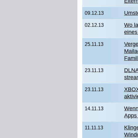
Elter
Umst
09.12.13
Wo la
02.12.13
eine
Verge
25.11.13
Maila
Famil
DLNA
23.11.13
stre
XBOX 
23.11.13
aktiv
Wenn 
14.11.13
Apps 
Kling
11.11.13
Wind