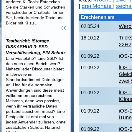
anderen KI-Tools: Entdecken
|
drei Monate
|
sechs
Sie die Stärken und Schwächen
verschiedener Chatbots, lernen
Erschienen am
Sie, beeindruckende Texte und
Bilder mit KI zu ...
Werbu
02.05.24
Trick
18.10.22
Testbericht: iStorage
22H2
DISKASHUR 3: SSD,
Verschlüsselung, PIN-Schutz
iOS-D
01.09.22
Eine Festplatte? Eine SSD? Ist
das noch einen Bericht wert?
iOS-D
01.09.22
Nahezu jeder Discounter bietet
Gleic
mittlerweile im
Standardsortiment Datenträger
zwei
an. Und für die normalen
Anwendungen sind diese meist
iOS-D
01.09.22
vollkommen ausreichend.
iClou
Meistens, denn was passiert,
wenn ihr vertrauliche Daten
iOS-D
01.09.22
portabel speichern müsst? Eine
Festplatte ist erst mal von
iTune
jedem Anwender zu lesen, ohne
zusätzlichen Schutz. Natürlich
iOS-D
01.09.22