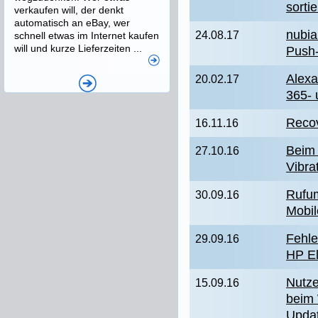
sorti
verkaufen will, der denkt
automatisch an eBay, wer
nubia
24.08.17
schnell etwas im Internet kaufen
will und kurze Lieferzeiten ...
Push-
Alexa
20.02.17
365- 
Recov
16.11.16
Beim 
27.10.16
Vibra
Rufum
30.09.16
Mobil
Fehle
29.09.16
HP El
Nutze
15.09.16
beim 
Upda