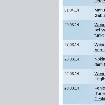
verg
Manue
01.04.14
Gebur
Wenn
29.03.14
bei W
funkti
Wenn 
27.03.14
Adres
Nokia
26.03.14
dem N
Wenn 
22.03.14
Engli
Fehle
20.03.14
iTun
Desk