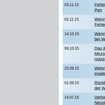
Fehle
03.11.15
Pen
Wenn
02.11.15
Fehle
Wenn 
14.10.15
bei W
Das i
09.10.15
Micro
nutz
Wenn 
25.09.15
Insid
Rückk
01.09.15
der W
Verhi
14.07.15
Neust