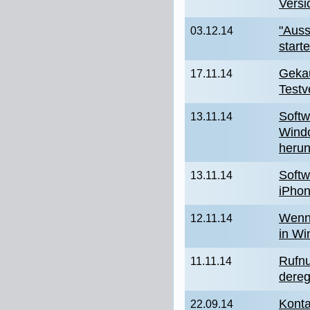
Versi
"Aus
03.12.14
start
Gekau
17.11.14
Testv
Softw
13.11.14
Wind
herun
Softw
13.11.14
iPhon
Wenn 
12.11.14
in Wi
Rufn
11.11.14
dereg
Konta
22.09.14