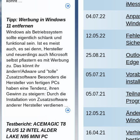
könnt ...
iMess
Anpa
04.07.22
Tipp: Werbung in Windows
Wind
11 entfernen
Windows als Betriebssystem
Fehle
12.05.22
sollte eigentlich schlank und
Siche
funktional sein. Ist es meist
auch, es sei denn, Hersteller
und neuerdings auch Microsoft
Outlo
25.08.21
selbst pflastern es mit Werbung
Edge
zu. Das könnt ihr
ändern!Adware und "tolle"
Vora
05.07.21
Zusatzsoftware Besonders die
instal
Hersteller von fertigen PCs
haben eine Tendenz, ihren
Teiln
Gewinn zu steigern: Durch die
05.07.21
Installation von Zusatzsoftware
Progr
anderer Hersteller verdienen ...
Änder
12.05.21
Wind
Testbericht: ACEMAGIC T8
PLUS 12 INTEL ALDER
Verhi
16.04.21
LAKE N95 MINI PC
besti