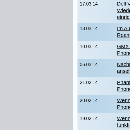
Dell 
17.03.14
Wiede
einri
Im A
13.03.14
Roam
GMX 
10.03.14
Phon
Nach
06.03.14
anse
Phan
21.02.14
Phon
Wenn
20.02.14
Phon
Wenn 
19.02.14
funkti