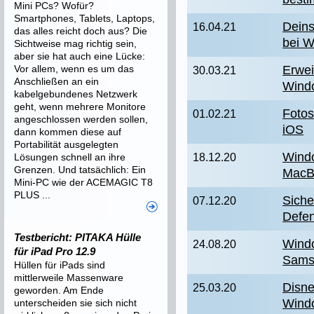
Mini PCs? Wofür?
Smartphones, Tablets, Laptops,
Deins
16.04.21
das alles reicht doch aus? Die
bei 
Sichtweise mag richtig sein,
aber sie hat auch eine Lücke:
Vor allem, wenn es um das
Erwei
30.03.21
Anschließen an ein
Wind
kabelgebundenes Netzwerk
geht, wenn mehrere Monitore
Fotos
01.02.21
angeschlossen werden sollen,
iOS
dann kommen diese auf
Portabilität ausgelegten
Windo
Lösungen schnell an ihre
18.12.20
Grenzen. Und tatsächlich: Ein
MacBo
Mini-PC wie der ACEMAGIC T8
PLUS ...
Siche
07.12.20
Defen
Testbericht: PITAKA Hülle
Wind
24.08.20
für iPad Pro 12.9
Samsu
Hüllen für iPads sind
mittlerweile Massenware
Disne
25.03.20
geworden. Am Ende
Wind
unterscheiden sie sich nicht