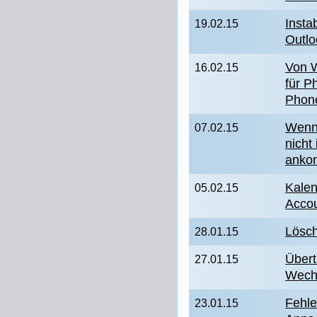
Insta
19.02.15
Outl
Von W
16.02.15
für P
Phon
Wenn
07.02.15
nicht
anko
Kalen
05.02.15
Acco
Lösc
28.01.15
Übert
27.01.15
Wechs
Fehle
23.01.15