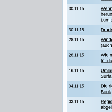
Wenn 
30.11.15
herun
Lumi
Druck
30.11.15
Wind
28.11.15
(auch
Wie m
28.11.15
für d
Umlau
16.11.15
Surf
Die r
04.11.15
Book
Regis
03.11.15
abge