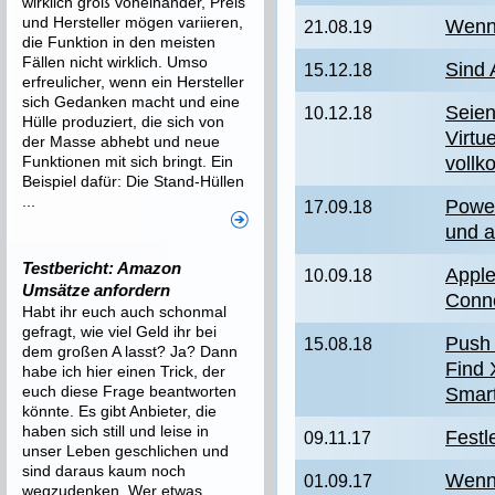
wirklich groß voneinander, Preis
und Hersteller mögen variieren,
Wenn 
21.08.19
die Funktion in den meisten
Fällen nicht wirklich. Umso
Sind 
15.12.18
erfreulicher, wenn ein Hersteller
sich Gedanken macht und eine
Seien
10.12.18
Hülle produziert, die sich von
Virtu
der Masse abhebt und neue
Funktionen mit sich bringt. Ein
voll
Beispiel dafür: Die Stand-Hüllen
...
Power
17.09.18
und a
Testbericht: Amazon
Appl
10.09.18
Umsätze anfordern
Conne
Habt ihr euch auch schonmal
gefragt, wie viel Geld ihr bei
Push 
15.08.18
dem großen A lasst? Ja? Dann
Find 
habe ich hier einen Trick, der
euch diese Frage beantworten
Smar
könnte. Es gibt Anbieter, die
haben sich still und leise in
Festl
09.11.17
unser Leben geschlichen und
sind daraus kaum noch
Wenn 
01.09.17
wegzudenken. Wer etwas