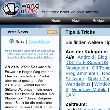
In a mobile world, we need sincerity
Home
News
Reviews
Tips & Tricks
Letzte News
Blog
Sie finden weitere Ti
Aus der Kategorie:
Meine aktuellen Tipps rund um Windows 11,
Office, manchmal auch iOS und Android
Alle
|
Android
|
Blog
findet Ihr auf der Seite von Jörg Schieb.
iOS/iPadOS/macOS
Ab 23.01.2026: Das kann KI
Navigation
|
Off Topi
Es war ein langer Weg von der
Programmieren
|
Roc
Idee bis zum fertigen Produkt,
Software
|
Spitze Zu
aber es ist geschafft: Am
Wendelinus
|
Window
23.01.2026 kommt bei der
8
|
Windows Mobile
Stiftung Warentest mein neues
Buch "Das kann KI" heraus. Der
LAN
Klappentext: "Dieser Ratgeber
macht Sie fit für die praktische
Zeitraum:
Anwendung von ChatGPT und
letzte
Woche
|
zwei