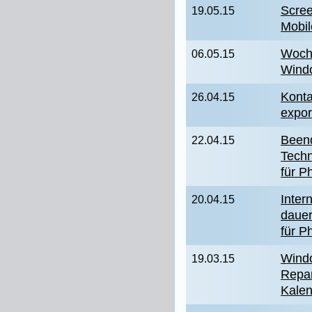
Scree
19.05.15
Mobi
Woch
06.05.15
Wind
Kont
26.04.15
expor
Beend
22.04.15
Techn
für P
Inter
20.04.15
dauer
für P
Windo
19.03.15
Repar
Kale