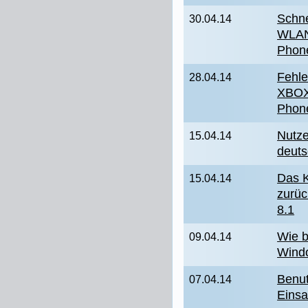
Schne
30.04.14
WLAN
Phon
Fehle
28.04.14
XBOX
Phone
Nutze
15.04.14
deut
Das K
15.04.14
zurü
8.1
Wie b
09.04.14
Wind
Benut
07.04.14
Einsa