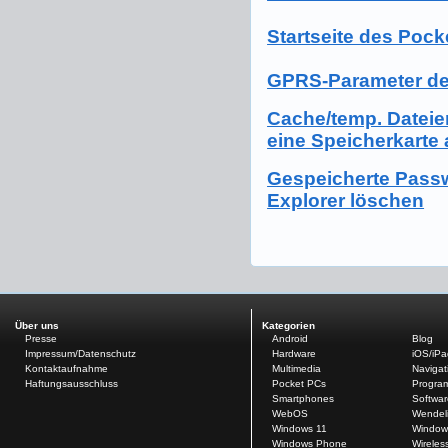
Startseite des Pock
GPRS-Parameter der
Cache/temp. Dateien
eine Speicherkarte
Gespeicherte Passw
Explorer löschen
Über uns
Kategorien
Presse
Android
Blog
Impressum/Datenschutz
Hardware
iOS/iP
Kontaktaufnahme
Multimedia
Navigat
Haftungsausschluss
Pocket PCs
Progra
Smartphones
Softwar
WebOS
Wendel
Windows 11
Window
Windows Phone
Wireles