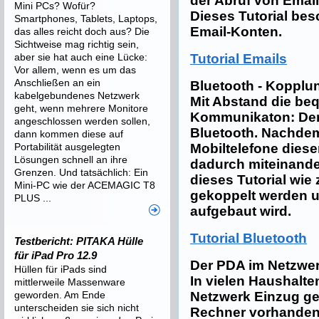
der Abruf von Email
Mini PCs? Wofür?
Dieses Tutorial bes
Smartphones, Tablets, Laptops,
Email-Konten.
das alles reicht doch aus? Die
Sichtweise mag richtig sein,
aber sie hat auch eine Lücke:
Tutorial Emails
Vor allem, wenn es um das
Anschließen an ein
Bluetooth - Kopplu
kabelgebundenes Netzwerk
Mit Abstand die be
geht, wenn mehrere Monitore
Kommunikaton: Der
angeschlossen werden sollen,
Bluetooth. Nachde
dann kommen diese auf
Portabilität ausgelegten
Mobiltelefone diese
Lösungen schnell an ihre
dadurch miteinander
Grenzen. Und tatsächlich: Ein
dieses Tutorial wie
Mini-PC wie der ACEMAGIC T8
gekoppelt werden 
PLUS ...
aufgebaut wird.
Tutorial Bluetooth
Testbericht: PITAKA Hülle
für iPad Pro 12.9
Der PDA im Netzwe
Hüllen für iPads sind
In vielen Haushalten
mittlerweile Massenware
geworden. Am Ende
Netzwerk Einzug ge
unterscheiden sie sich nicht
Rechner vorhande