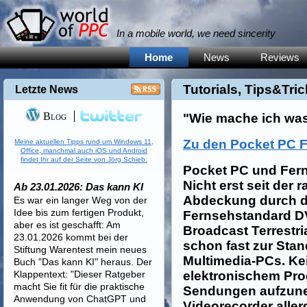
In a mobile world, we need sincerity
Home
News
Reviews
Tutorials, Tips&Tri
Letzte News
Blog
"Wie mache ich wa
Zu den Pocket PC 
Meine aktuellen Tipps rund um Windows 11,
Office, manchmal auch iOS und Android
findet Ihr auf der Seite von Jörg Schieb.
Pocket PC und Fe
Nicht erst seit der
Ab 23.01.2026: Das kann KI
Abdeckung durch de
Es war ein langer Weg von der
Idee bis zum fertigen Produkt,
Fernsehstandard DV
aber es ist geschafft: Am
Broadcast Terrestri
23.01.2026 kommt bei der
schon fast zur Sta
Stiftung Warentest mein neues
Multimedia-PCs. Ke
Buch "Das kann KI" heraus. Der
Klappentext: "Dieser Ratgeber
elektronischem Pr
macht Sie fit für die praktische
Sendungen aufzune
Anwendung von ChatGPT und
Videorecorder allerd