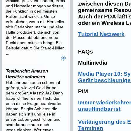
wirklich groß voneinander, Preis
zwischen diesen Da
und Hersteller mögen variieren,
gemeinsame Resour
die Funktion in den meisten
Auch der PDA läßt 
Fällen nicht wirklich. Umso
erfreulicher, wenn ein Hersteller
oder ein Wireless L
sich Gedanken macht und eine
Hülle produziert, die sich von
Tutorial Netzwerk
der Masse abhebt und neue
Funktionen mit sich bringt. Ein
Beispiel dafür: Die Stand-Hüllen
FAQs
...
Multimedia
Testbericht: Amazon
Media Player 10: S
Umsätze anfordern
Gerät beschleunig
Habt ihr euch auch schonmal
gefragt, wie viel Geld ihr bei
PIM
dem großen A lasst? Ja? Dann
habe ich hier einen Trick, der
Immer wiederkehren
euch diese Frage beantworten
unauffindbar ist
könnte. Es gibt Anbieter, die
haben sich still und leise in
unser Leben geschlichen und
Verlängerung des E
sind daraus kaum noch
Terminen
wegzudenken. Wer etwas