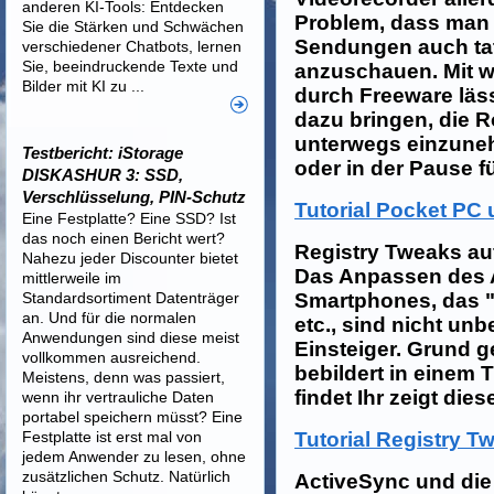
anderen KI-Tools: Entdecken
Problem, dass man se
Sie die Stärken und Schwächen
Sendungen auch ta
verschiedener Chatbots, lernen
Sie, beeindruckende Texte und
anzuschauen. Mit w
Bilder mit KI zu ...
durch Freeware läss
dazu bringen, die R
unterwegs einzune
Testbericht: iStorage
oder in der Pause f
DISKASHUR 3: SSD,
Verschlüsselung, PIN-Schutz
Tutorial Pocket PC
Eine Festplatte? Eine SSD? Ist
das noch einen Bericht wert?
Registry Tweaks a
Nahezu jeder Discounter bietet
Das Anpassen des
mittlerweile im
Standardsortiment Datenträger
Smartphones, das "
an. Und für die normalen
etc., sind nicht unb
Anwendungen sind diese meist
Einsteiger. Grund 
vollkommen ausreichend.
bebildert in einem 
Meistens, denn was passiert,
findet Ihr zeigt dies
wenn ihr vertrauliche Daten
portabel speichern müsst? Eine
Festplatte ist erst mal von
Tutorial Registry 
jedem Anwender zu lesen, ohne
zusätzlichen Schutz. Natürlich
ActiveSync und die 