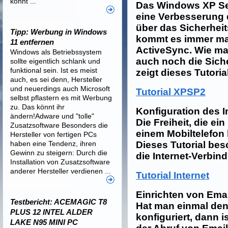
könnt ...
Das Windows XP Ser
eine Verbesserung 
über das Sicherheits
Tipp: Werbung in Windows
kommt es immer mal
11 entfernen
ActiveSync. Wie ma
Windows als Betriebssystem
auch noch die Siche
sollte eigentlich schlank und
funktional sein. Ist es meist
zeigt dieses Tutorial
auch, es sei denn, Hersteller
und neuerdings auch Microsoft
Tutorial XPSP2
selbst pflastern es mit Werbung
zu. Das könnt ihr
Konfiguration des 
ändern!Adware und "tolle"
Die Freiheit, die ei
Zusatzsoftware Besonders die
einem Mobiltelefon b
Hersteller von fertigen PCs
haben eine Tendenz, ihren
Dieses Tutorial besc
Gewinn zu steigern: Durch die
die Internet-Verbind
Installation von Zusatzsoftware
anderer Hersteller verdienen ...
Tutorial Internet
Einrichten von Ema
Testbericht: ACEMAGIC T8
Hat man einmal den
PLUS 12 INTEL ALDER
konfiguriert, dann 
LAKE N95 MINI PC