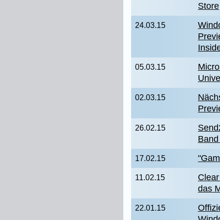
Store
Windo
24.03.15
Previ
Insid
Micro
05.03.15
Unive
Nächs
02.03.15
Previ
Send2
26.02.15
Band 
"Game
17.02.15
Clear
11.02.15
das M
Offiz
22.01.15
Wind