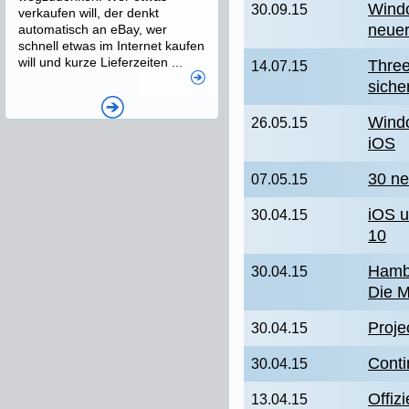
Windo
30.09.15
verkaufen will, der denkt
neuer
automatisch an eBay, wer
schnell etwas im Internet kaufen
will und kurze Lieferzeiten ...
Thre
14.07.15
siche
Wind
26.05.15
iOS
30 ne
07.05.15
iOS u
30.04.15
10
Hamb
30.04.15
Die 
Proje
30.04.15
Cont
30.04.15
Offiz
13.04.15