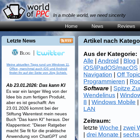
In a mobile world, we need sincerity
Home
News
Reviews
Artikel nach Katego
Letzte News
Blog
Aus der Kategorie:
Alle
|
Android
|
Blog
Meine aktuellen Tipps rund um Windows 11,
iOS/iPadOS/macOS
Office, manchmal auch iOS und Android
findet Ihr auf der Seite von Jörg Schieb.
Navigation
|
Off Topi
Programmieren
|
Roc
Ab 23.01.2026: Das kann KI
Software
|
Spitze Z
Es war ein langer Weg von der
Wendelinus
|
Window
Idee bis zum fertigen Produkt,
8
|
Windows Mobile
aber es ist geschafft: Am
23.01.2026 kommt bei der
LAN
Stiftung Warentest mein neues
Buch "Das kann KI" heraus. Der
Zeitraum:
Klappentext: "Dieser Ratgeber
letzte
Woche
|
zwei
macht Sie fit für die praktische
|
drei Monate
|
sechs
Anwendung von ChatGPT und