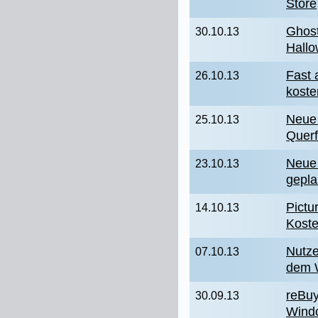
Store
Ghost
30.10.13
Hall
Fast 
26.10.13
koste
Neue 
25.10.13
Querf
Neue
23.10.13
gepla
Pictu
14.10.13
Kost
Nutz
07.10.13
dem 
reBuy
30.09.13
Wind