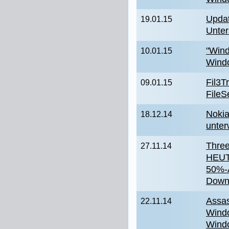
Updat
19.01.15
Unter
"Wind
10.01.15
Windo
Fil3T
09.01.15
FileS
Nokia
18.12.14
unte
Three
27.11.14
HEUTE
50%-A
Down
Assas
22.11.14
Wind
Wind