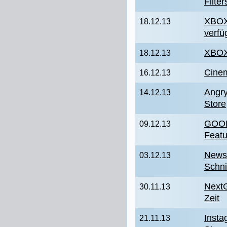
Filter
XBOX
18.12.13
verfü
XBOX 
18.12.13
Cine
16.12.13
Angr
14.12.13
Store
GOOD 
09.12.13
Featu
NewsS
03.12.13
Schnit
NextG
30.11.13
Zeit
Inst
21.11.13