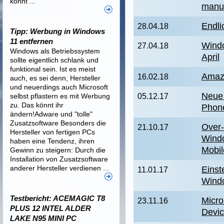
könnt ...
manue
Endli
28.04.18
Tipp: Werbung in Windows
11 entfernen
Windo
27.04.18
Windows als Betriebssystem
April
sollte eigentlich schlank und
funktional sein. Ist es meist
Amaz
16.02.18
auch, es sei denn, Hersteller
und neuerdings auch Microsoft
Neue
selbst pflastern es mit Werbung
05.12.17
zu. Das könnt ihr
Phon
ändern!Adware und "tolle"
Zusatzsoftware Besonders die
Over-
21.10.17
Hersteller von fertigen PCs
Wind
haben eine Tendenz, ihren
Mobil
Gewinn zu steigern: Durch die
Installation von Zusatzsoftware
anderer Hersteller verdienen ...
Einst
11.01.17
Wind
Testbericht: ACEMAGIC T8
Micro
23.11.16
PLUS 12 INTEL ALDER
Devic
LAKE N95 MINI PC