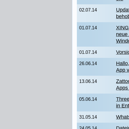
Updat
02.07.14
beho
XING 
01.07.14
neue 
Wind
Vorsi
01.07.14
Hallo
26.06.14
App v
Zatto
13.06.14
Apps
Three
05.06.14
in En
Whats
31.05.14
Date
24.05.14