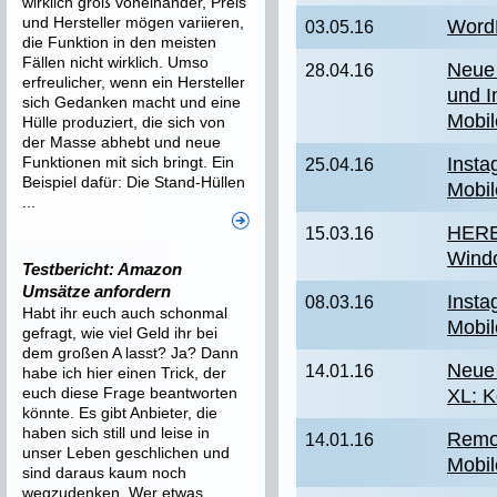
wirklich groß voneinander, Preis
und Hersteller mögen variieren,
Word
03.05.16
die Funktion in den meisten
Fällen nicht wirklich. Umso
Neue
28.04.16
erfreulicher, wenn ein Hersteller
und I
sich Gedanken macht und eine
Mobil
Hülle produziert, die sich von
der Masse abhebt und neue
Funktionen mit sich bringt. Ein
Insta
25.04.16
Beispiel dafür: Die Stand-Hüllen
Mobil
...
HERE
15.03.16
Wind
Testbericht: Amazon
Umsätze anfordern
Insta
08.03.16
Habt ihr euch auch schonmal
Mobil
gefragt, wie viel Geld ihr bei
dem großen A lasst? Ja? Dann
Neue 
14.01.16
habe ich hier einen Trick, der
euch diese Frage beantworten
XL: K
könnte. Es gibt Anbieter, die
haben sich still und leise in
Remo
14.01.16
unser Leben geschlichen und
Mobil
sind daraus kaum noch
wegzudenken. Wer etwas