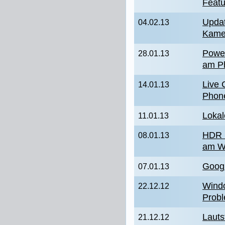
Featu
Updat
04.02.13
Kame
Power
28.01.13
am P
Live 
14.01.13
Phon
Lokal
11.01.13
HDR 
08.01.13
am W
Goog
07.01.13
Wind
22.12.12
Probl
Lauts
21.12.12