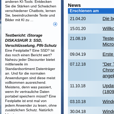
anderen KI-Tools: Entdecken
News
Sie die Stärken und Schwächen
verschiedener Chatbots, lernen
Erschienen am
Sie, beeindruckende Texte und
Die b
21.04.20
Bilder mit KI zu ...
Will
15.01.20
Testbericht: iStorage
Teste
21.08.19
DISKASHUR 3: SSD,
Micro
Verschlüsselung, PIN-Schutz
Eine Festplatte? Eine SSD? Ist
Erste
09.04.19
das noch einen Bericht wert?
Nahezu jeder Discounter bietet
"Der 
mittlerweile im
07.12.18
Standardsortiment Datenträger
Chrom
an. Und für die normalen
angek
Anwendungen sind diese meist
vollkommen ausreichend.
Updat
11.10.18
Meistens, denn was passiert,
(1809
wenn ihr vertrauliche Daten
portabel speichern müsst? Eine
Festplatte ist erst mal von
Wind
03.10.18
jedem Anwender zu lesen, ohne
zusätzlichen Schutz. Natürlich
Windo
30.04.18