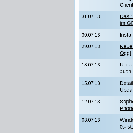
Clien
Das "
31.07.13
im G
Insta
30.07.13
Neuer
29.07.13
Oggl
Updat
18.07.13
auch 
Deta
15.07.13
Upda
Sopho
12.07.13
Phone
Wind
08.07.13
0,- s