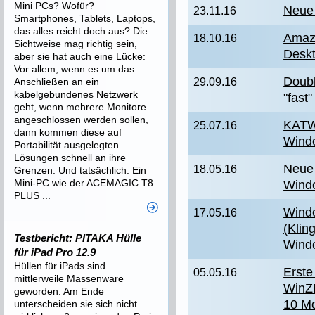
Mini PCs? Wofür?
Neue 
23.11.16
Smartphones, Tablets, Laptops,
das alles reicht doch aus? Die
Amazo
18.10.16
Sichtweise mag richtig sein,
Desk
aber sie hat auch eine Lücke:
Vor allem, wenn es um das
Doubl
Anschließen an ein
29.09.16
kabelgebundenes Netzwerk
"fast"
geht, wenn mehrere Monitore
angeschlossen werden sollen,
KATW
25.07.16
dann kommen diese auf
Wind
Portabilität ausgelegten
Lösungen schnell an ihre
Neue 
18.05.16
Grenzen. Und tatsächlich: Ein
Mini-PC wie der ACEMAGIC T8
Wind
PLUS ...
Wind
17.05.16
(Klin
Testbericht: PITAKA Hülle
Wind
für iPad Pro 12.9
Hüllen für iPads sind
Erste
05.05.16
mittlerweile Massenware
WinZI
geworden. Am Ende
10 Mo
unterscheiden sie sich nicht