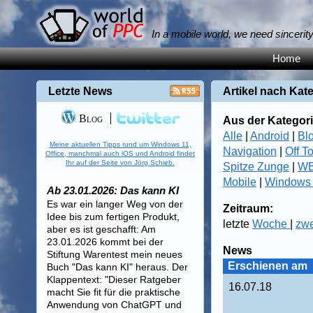
In a mobile world, we need sincerit
Home
Letzte News
Artikel nach Kat
Blog
Aus der Kategori
Alle
|
Android
|
Bl
Meine aktuellen Tipps rund um Windows 11,
Navigation
|
Off T
Office, manchmal auch iOS und Android findet
Ihr auf der Seite von Jörg Schieb.
Spitze Zunge
|
WB
Mobile
|
Windows
Ab 23.01.2026: Das kann KI
Es war ein langer Weg von der
Zeitraum:
Idee bis zum fertigen Produkt,
letzte
Woche
|
zw
aber es ist geschafft: Am
23.01.2026 kommt bei der
News
Stiftung Warentest mein neues
Erschienen am
Buch "Das kann KI" heraus. Der
Klappentext: "Dieser Ratgeber
16.07.18
macht Sie fit für die praktische
Anwendung von ChatGPT und