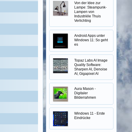
Von der Idee zur
Lampe: Steampunk-
Lampen von
Industriële Thuis
Verlichting
Android Apps unter
Windows 11: So geht
es
Topaz Labs AI Image
Quality Software:
Sharpen AI, Denoise
AI, Gigapixel AI
Aura Mason -
Digitaler
Bilderrahmen
Windows 11 - Erste
Eindrücke