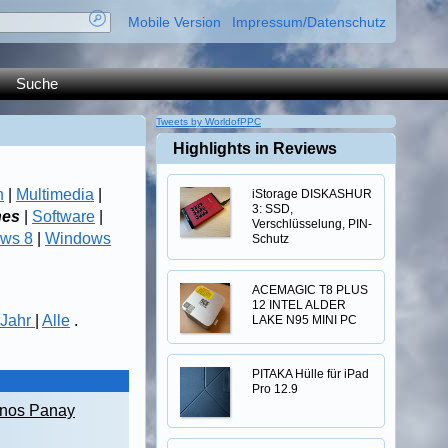
Mobile Version
Impressum/Datenschutz
Suche
Tweets by WorldofPPC
Highlights in Reviews
n
|
Multimedia
|
iStorage DISKASHUR
3: SSD,
nes
|
Software
|
Verschlüsselung, PIN-
ws 8
|
Windows
Schutz
ACEMAGIC T8 PLUS
12 INTEL ALDER
Jahr
|
Alle
.
LAKE N95 MINI PC
PITAKA Hülle für iPad
Pro 12.9
anos Panay