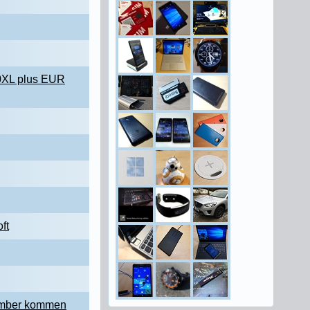
50XL plus EUR
ft
tember kommen