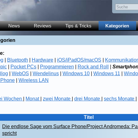
y
News
Reviews
Tips & Tricks
Kategorien
egorien
e:
og
|
Bluetooth
|
Hardware
|
iOS/iPadOS/macOS
|
Kommunikatio
opic
|
Pocket PCs
|
Programmieren
|
Rock and Roll
|
Smartpho
log
|
WebOS
|
Wendelinus
|
Windows 10
|
Windows 11
|
Windo
 Phone
|
Wireless LAN
ei Wochen
|
Monat
|
zwei Monate
|
drei Monate
|
sechs Monate
|
Titel
Die endlose Sage vom Surface Phone/Project Andromeda: P
spricht