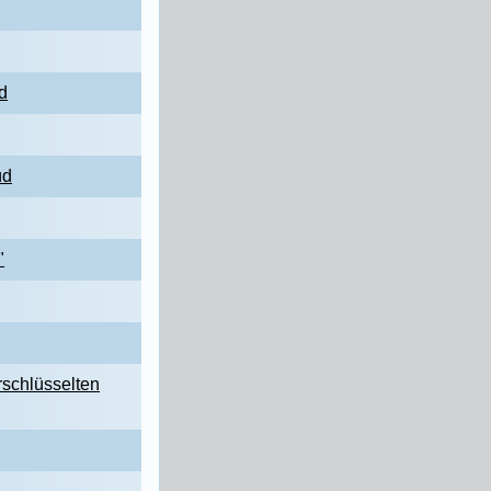
d
üd
"
rschlüsselten