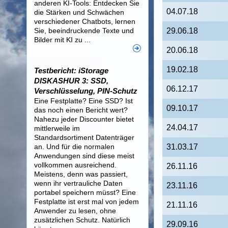
anderen KI-Tools: Entdecken Sie
04.07.18
die Stärken und Schwächen
verschiedener Chatbots, lernen
Sie, beeindruckende Texte und
29.06.18
Bilder mit KI zu ...
20.06.18
19.02.18
Testbericht: iStorage
DISKASHUR 3: SSD,
06.12.17
Verschlüsselung, PIN-Schutz
Eine Festplatte? Eine SSD? Ist
09.10.17
das noch einen Bericht wert?
Nahezu jeder Discounter bietet
24.04.17
mittlerweile im
Standardsortiment Datenträger
an. Und für die normalen
31.03.17
Anwendungen sind diese meist
vollkommen ausreichend.
26.11.16
Meistens, denn was passiert,
wenn ihr vertrauliche Daten
23.11.16
portabel speichern müsst? Eine
Festplatte ist erst mal von jedem
21.11.16
Anwender zu lesen, ohne
zusätzlichen Schutz. Natürlich
29.09.16