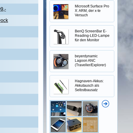
Microsoft Surface Pro
9,-
X: ARM, der x-te
Versuch
Dock
BenQ ScreenBar E-
Reading-LED-Lampe
für den Monitor
beyerdynamic
Lagoon ANC
(Traveller/Explorer)
Hagnaven-Akkus:
Akkutausch als
Selbstbausatz