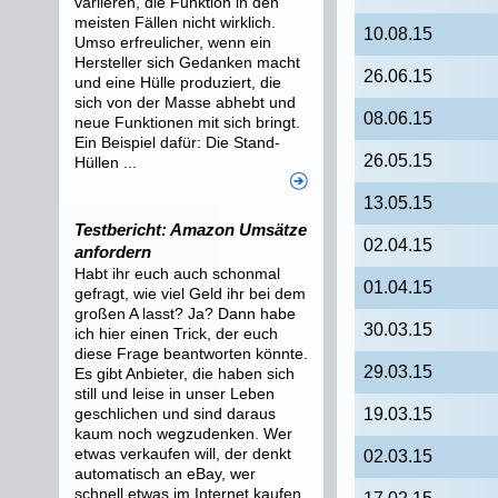
variieren, die Funktion in den
meisten Fällen nicht wirklich.
10.08.15
Umso erfreulicher, wenn ein
Hersteller sich Gedanken macht
26.06.15
und eine Hülle produziert, die
sich von der Masse abhebt und
08.06.15
neue Funktionen mit sich bringt.
Ein Beispiel dafür: Die Stand-
26.05.15
Hüllen ...
13.05.15
Testbericht: Amazon Umsätze
02.04.15
anfordern
Habt ihr euch auch schonmal
01.04.15
gefragt, wie viel Geld ihr bei dem
großen A lasst? Ja? Dann habe
30.03.15
ich hier einen Trick, der euch
diese Frage beantworten könnte.
29.03.15
Es gibt Anbieter, die haben sich
still und leise in unser Leben
geschlichen und sind daraus
19.03.15
kaum noch wegzudenken. Wer
etwas verkaufen will, der denkt
02.03.15
automatisch an eBay, wer
schnell etwas im Internet kaufen