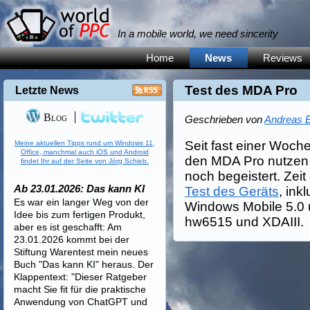
In a mobile world, we need sincerity
Home
News
Reviews
Test des MDA Pro
Letzte News
Blog
Geschrieben von
Andreas E
Seit fast einer Woch
Meine aktuellen Tipps rund um Windows 11,
Office, manchmal auch iOS und Android
den MDA Pro nutzen 
findet Ihr auf der Seite von Jörg Schieb.
noch begeistert. Zei
Ab 23.01.2026: Das kann KI
Test des Geräts
, ink
Es war ein langer Weg von der
Windows Mobile 5.0 
Idee bis zum fertigen Produkt,
hw6515 und XDAIII.
aber es ist geschafft: Am
23.01.2026 kommt bei der
Stiftung Warentest mein neues
Buch "Das kann KI" heraus. Der
Klappentext: "Dieser Ratgeber
macht Sie fit für die praktische
Anwendung von ChatGPT und