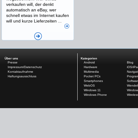
verkaufen will, der denkt
automatisch an eBay, wer
schnell etwas im Internet kaufen
will und kurze Lieferzeiten ...
Über uns
Kategorien
Presse
Android
Blog
Impressum/Datenschutz
Hardware
iOS/iP
Kontaktaufnahme
Multimedia
Navigat
Haftungsausschluss
Pocket PCs
Progra
Smartphones
Softwar
WebOS
Wendel
Windows 11
Window
Windows Phone
Wireles