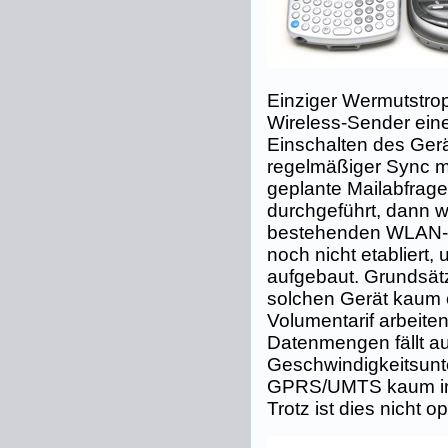
Einziger Wermutstro
Wireless-Sender ein
Einschalten des Gerä
regelmäßiger Sync m
geplante Mailabfrag
durchgeführt, dann 
bestehenden WLAN-Ve
noch nicht etabliert
aufgebaut. Grundsätz
solchen Gerät kaum 
Volumentarif arbeite
Datenmengen fällt a
Geschwindigkeitsun
GPRS/UMTS kaum ins
Trotz ist dies nicht op