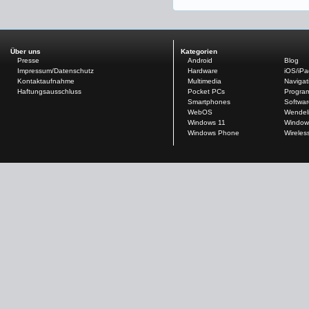
Über uns
Kategorien
Presse
Android
Blog
Impressum/Datenschutz
Hardware
iOS/iP
Kontaktaufnahme
Multimedia
Navigat
Haftungsausschluss
Pocket PCs
Progra
Smartphones
Softwar
WebOS
Wendel
Windows 11
Window
Windows Phone
Wireles