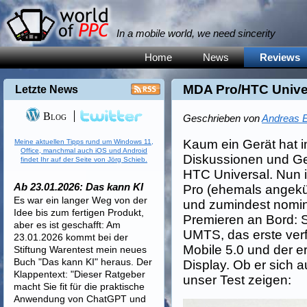
In a mobile world, we need sincerity
Home
News
Reviews
MDA Pro/HTC Unive
Letzte News
Blog
Geschrieben von
Andreas E
Kaum ein Gerät hat im
Meine aktuellen Tipps rund um Windows 11,
Office, manchmal auch iOS und Android
Diskussionen und Ge
findet Ihr auf der Seite von Jörg Schieb.
HTC Universal. Nun i
Ab 23.01.2026: Das kann KI
Pro (ehemals angekün
Es war ein langer Weg von der
und zumindest nomine
Idee bis zum fertigen Produkt,
Premieren an Bord: S
aber es ist geschafft: Am
UMTS, das erste ver
23.01.2026 kommt bei der
Mobile 5.0 und der e
Stiftung Warentest mein neues
Buch "Das kann KI" heraus. Der
Display. Ob er sich a
Klappentext: "Dieser Ratgeber
unser Test zeigen:
macht Sie fit für die praktische
Anwendung von ChatGPT und