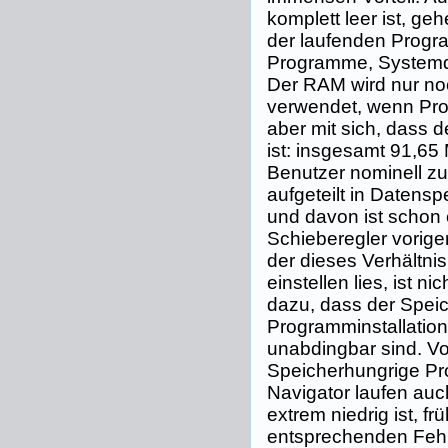
komplett leer ist, ge
der laufenden Progr
Programme, Systemda
Der RAM wird nur noc
verwendet, wenn Prog
aber mit sich, dass d
ist: insgesamt 91,6
Benutzer nominell zur
aufgeteilt in Datens
und davon ist schon 
Schieberegler vorig
der dieses Verhältni
einstellen lies, ist n
dazu, dass der Speich
Programminstallation
unabdingbar sind. Vor
Speicherhungrige Pr
Navigator laufen au
extrem niedrig ist, fr
entsprechenden Feh