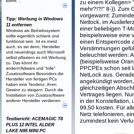
könnt ...
zu einem Kollegen> 
mehr?!?!" 8-)). Zum 
vorgewarnt: Zumindes
Tipp: Werbung in Windows
Netlock, im Ausliefer
11 entfernen
einer beliebigen T-Mo
Windows als Betriebssystem
beispielsweise eine 
sollte eigentlich schlank und
einen Entsperrcode 
funktional sein. Ist es meist
auch, es sei denn, Hersteller
Verstimmungen geführ
und neuerdings auch Microsoft
beleuchtet werden: A
selbst pflastern es mit Werbung
(beispielsweise Oran
zu. Das könnt ihr
PPCPEs schon seit l
ändern!Adware und "tolle"
Zusatzsoftware Besonders die
NetLock aus. Gerad
Hersteller von fertigen PCs
angekündigt worden, 
haben eine Tendenz, ihren
gleichzeitigen Absch
Gewinn zu steigern: Durch die
Vertrages liegen. Nu
Installation von Zusatzsoftware
in der Konstellation,
anderer Hersteller verdienen ...
99,50 kosten. Für all
Netz telefonieren, ei
Testbericht: ACEMAGIC T8
zumindest kein Verlus
PLUS 12 INTEL ALDER
LAKE N95 MINI PC