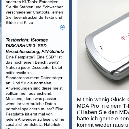
anderen KI-Tools: Entdecken
Sie die Stärken und Schwächen
verschiedener Chatbots, lernen
Sie, beeindruckende Texte und
Bilder mit KI zu ...
Testbericht: iStorage
DISKASHUR 3: SSD,
Verschlüsselung, PIN-Schutz
Eine Festplatte? Eine SSD? Ist
das noch einen Bericht wert?
Nahezu jeder Discounter bietet
mittlerweile im
Standardsortiment Datenträger
an. Und für die normalen
Anwendungen sind diese meist
vollkommen ausreichend.
Meistens, denn was passiert,
Mit ein wenig Glück 
wenn ihr vertrauliche Daten
MDA Pro in einem T-P
portabel speichern müsst? Eine
("Haben Sie den MDA
Festplatte ist erst mal von
hätte ich gerne eine
jedem Anwender zu lesen, ohne
kommt wieder raus un
zusätzlichen Schutz. Natürlich