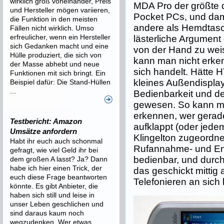
wirklich groß voneinander, Preis
MDA Pro der größte
und Hersteller mögen variieren,
Pocket PCs, und dam
die Funktion in den meisten
andere als Hemdtasc
Fällen nicht wirklich. Umso
erfreulicher, wenn ein Hersteller
lästerliche Argument
sich Gedanken macht und eine
von der Hand zu wei
Hülle produziert, die sich von
kann man nicht erken
der Masse abhebt und neue
sich handelt. Hätte H
Funktionen mit sich bringt. Ein
kleines Außendisplay
Beispiel dafür: Die Stand-Hüllen
...
Bedienbarkeit und de
gewesen. So kann ma
erkennen, wer gerade
Testbericht: Amazon
aufklappt (oder jede
Umsätze anfordern
Klingelton zugeordnet
Habt ihr euch auch schonmal
Rufannahme- und End
gefragt, wie viel Geld ihr bei
bedienbar, und durc
dem großen A lasst? Ja? Dann
habe ich hier einen Trick, der
das geschickt mittig
euch diese Frage beantworten
Telefonieren an sich
könnte. Es gibt Anbieter, die
haben sich still und leise in
unser Leben geschlichen und
sind daraus kaum noch
wegzudenken. Wer etwas