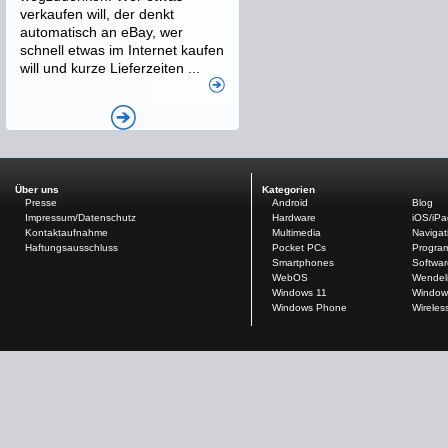
verkaufen will, der denkt
automatisch an eBay, wer
schnell etwas im Internet kaufen
will und kurze Lieferzeiten ...
Über uns
Kategorien
Presse
Android
Blog
Impressum/Datenschutz
Hardware
iOS/iP
Kontaktaufnahme
Multimedia
Navigat
Haftungsausschluss
Pocket PCs
Progra
Smartphones
Softwar
WebOS
Wendel
Windows 11
Window
Windows Phone
Wireles