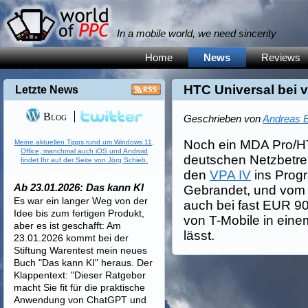
In a mobile world, we need sincerity
Home
News
Reviews
HTC Universal bei 
Letzte News
Blog
Geschrieben von
Andreas E
Noch ein MDA Pro/HT
Meine aktuellen Tipps rund um Windows 11,
Office, manchmal auch iOS und Android
deutschen Netzbetrei
findet Ihr auf der Seite von Jörg Schieb.
den
VPA IV
ins Pro
Ab 23.01.2026: Das kann KI
Gebrandet, und vom P
Es war ein langer Weg von der
auch bei fast EUR 90
Idee bis zum fertigen Produkt,
von T-Mobile in eine
aber es ist geschafft: Am
lässt.
23.01.2026 kommt bei der
Stiftung Warentest mein neues
Buch "Das kann KI" heraus. Der
Klappentext: "Dieser Ratgeber
macht Sie fit für die praktische
Anwendung von ChatGPT und