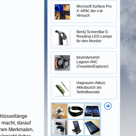
Microsoft Surface Pro
X: ARM, der x-te
Versuch
BenQ ScreenBar E-
Reading-LED-Lampe
für den Monitor
beyerdynamic
Lagoon ANC
(Traveller/Explorer)
Hagnaven-Akkus:
Akkutausch als
Selbstbausatz
chlüssellänge
 macht, darauf
schen Merkmalen,