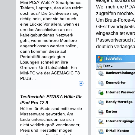
efolgen, sodass di
Mini PCs? Wofür? Smartphones,
Wer mehrere PDAs 
Tablets, Laptops, das alles reicht
doch aus? Die Sichtweise mag
zugreifen möchte.
richtig sein, aber sie hat auch
Um Brute-Force-Ang
eine Lücke: Vor allem, wenn es
GEschwindigkeits
um das Anschließen an ein
eingeschaltet wer
kabelgebundenes Netzwerk
Passwortversuch 
geht, wenn mehrere Monitore
angeschlossen werden sollen,
deutlich verlangs
dann kommen diese auf
Portabilität ausgelegten
Lösungen schnell an ihre
Grenzen. Und tatsächlich: Ein
Mini-PC wie der ACEMAGIC T8
PLUS ...
Testbericht: PITAKA Hülle für
iPad Pro 12.9
Hüllen für iPads sind mittlerweile
Massenware geworden. Am
Ende unterscheiden sie sich
nicht wirklich groß voneinander,
Preis und Hersteller mögen