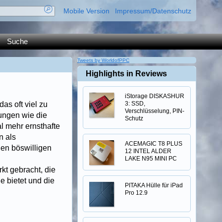
Mobile Version
Impressum/Datenschutz
Suche
Tweets by WorldofPPC
Highlights in Reviews
iStorage DISKASHUR
as oft viel zu
3: SSD,
Verschlüsselung, PIN-
ungen wie die
Schutz
l mehr ernsthafte
n als
ACEMAGIC T8 PLUS
den böswilligen
12 INTEL ALDER
LAKE N95 MINI PC
kt gebracht, die
 bietet und die
PITAKA Hülle für iPad
Pro 12.9