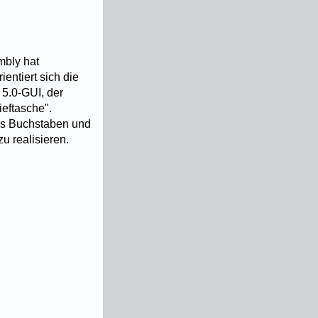
mbly hat
entiert sich die
5.0-GUI, der
eftasche".
aus Buchstaben und
u realisieren.