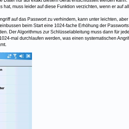
e Datei nur auf exakt diesem Gerät entschlüsselt werden kann. 
hat, muss leider auf diese Funktion verzichten, wenn er auf al
riff auf das Passwort zu verhindern, kann unter leichten, aber 
einbussen beim Start eine 1024-fache Erhöhung der Passworts
den. Der Algorithmus zur Schlüsselableitung muss dann für jed
1024-mal durchlaufen werden, was einen systematischen Angri
amt.