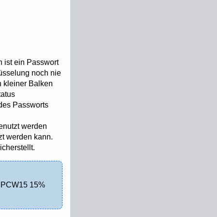
 ist ein Passwort
lüsselung noch nie
n kleiner Balken
tatus
 des Passworts
genutzt werden
zt werden kann.
cherstellt.
 WPPCW15 15%