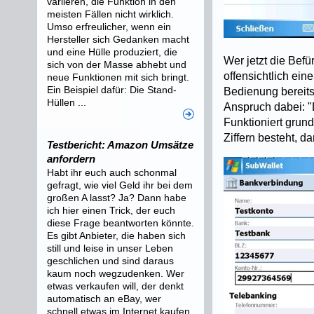
variieren, die Funktion in den
meisten Fällen nicht wirklich.
Umso erfreulicher, wenn ein
Hersteller sich Gedanken macht
und eine Hülle produziert, die
Wer jetzt die Befü
sich von der Masse abhebt und
offensichtlich ei
neue Funktionen mit sich bringt.
Ein Beispiel dafür: Die Stand-
Bedienung bereits
Hüllen ...
Anspruch dabei: "
Funktioniert grun
Ziffern besteht, d
Testbericht: Amazon Umsätze
anfordern
Habt ihr euch auch schonmal
gefragt, wie viel Geld ihr bei dem
großen A lasst? Ja? Dann habe
ich hier einen Trick, der euch
diese Frage beantworten könnte.
Es gibt Anbieter, die haben sich
still und leise in unser Leben
geschlichen und sind daraus
kaum noch wegzudenken. Wer
etwas verkaufen will, der denkt
automatisch an eBay, wer
schnell etwas im Internet kaufen