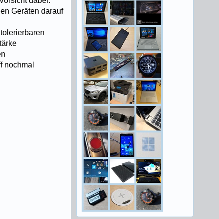
Vorsicht dabei:
len Geräten darauf
tolerierbaren
tärke
en
ff nochmal