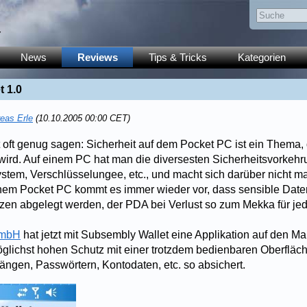
y
News
Reviews
Tips & Tricks
Kategorien
 1.0
eas Erle
(10.10.2005 00:00 CET)
oft genug sagen: Sicherheit auf dem Pocket PC ist ein Thema, d
ird. Auf einem PC hat man die diversesten Sicherheitsvorkehr
em, Verschlüsselungee, etc., und macht sich darüber nicht ma
nem Pocket PC kommt es immer wieder vor, dass sensible Date
zen abgelegt werden, der PDA bei Verlust so zum Mekka für je
GmbH
hat jetzt mit Subsembly Wallet eine Applikation auf den Mar
ichst hohen Schutz mit einer trotzdem bedienbaren Oberfläche
ängen, Passwörtern, Kontodaten, etc. so absichert.