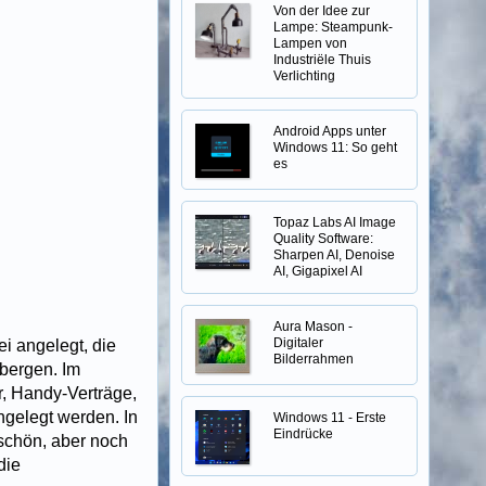
Von der Idee zur
Lampe: Steampunk-
Lampen von
Industriële Thuis
Verlichting
Android Apps unter
Windows 11: So geht
es
Topaz Labs AI Image
Quality Software:
Sharpen AI, Denoise
AI, Gigapixel AI
Aura Mason -
Digitaler
i angelegt, die
Bilderrahmen
rbergen. Im
r, Handy-Verträge,
ngelegt werden. In
Windows 11 - Erste
Eindrücke
 schön, aber noch
die