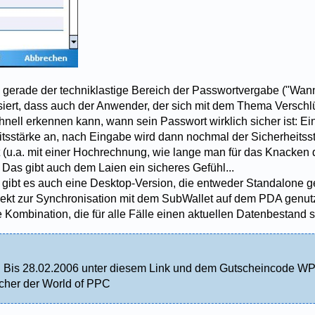
gerade der techniklastige Bereich der Passwortvergabe ("Wann
lisiert, dass auch der Anwender, der sich mit dem Thema Versch
chnell erkennen kann, wann sein Passwort wirklich sicher ist: Ei
eitsstärke an, nach Eingabe wird dann nochmal der Sicherheitss
(u.a. mit einer Hochrechnung, wie lange man für das Knacken
 Das gibt auch dem Laien ein sicheres Gefühl...
 gibt es auch eine Desktop-Version, die entweder Standalone 
rekt zur Synchronisation mit dem SubWallet auf dem PDA genut
e Kombination, die für alle Fälle einen aktuellen Datenbestand si
. Bis 28.02.2006 unter diesem Link und dem Gutscheincode
ucher der World of PPC