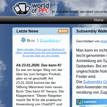
In a mobile world, we need sincerit
Home
Letzte News
Subsembly Wallet
Blog
Geschrieben von
Andr
Meine aktuellen Tipps rund um Windows 11,
Man kann es nicht 
Office, manchmal auch iOS und Android findet
leicht genommen w
Ihr auf der Seite von Jörg Schieb.
Anmeldung am Syst
Ab 23.01.2026: Das kann KI
Gedanken. Bei ei
Es war ein langer Weg von der
ungeschützte Noti
Idee bis zum fertigen Produkt,
Finder wird.
aber es ist geschafft: Am
Die
Subsembly 
23.01.2026 kommt bei der
Stiftung Warentest mein neues
dem Anwender mögl
Buch "Das kann KI" heraus. Der
veraltung von Zug
Klappentext: "Dieser Ratgeber
macht Sie fit für die praktische
Anwendung von ChatGPT und