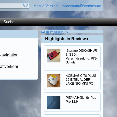
Mobile Version
Impressum/Datenschutz
Suche
Tweets by WorldofPPC
Highlights in Reviews
iStorage DISKASHUR
Navigation
3: SSD,
Verschlüsselung, PIN-
Schutz
aftverkehr
ACEMAGIC T8 PLUS
12 INTEL ALDER
LAKE N95 MINI PC
PITAKA Hülle für iPad
Pro 12.9