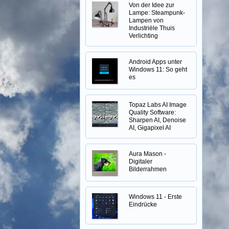
Von der Idee zur
Lampe: Steampunk-
Lampen von
Industriële Thuis
Verlichting
Android Apps unter
Windows 11: So geht
es
Topaz Labs AI Image
Quality Software:
Sharpen AI, Denoise
AI, Gigapixel AI
Aura Mason -
Digitaler
Bilderrahmen
Windows 11 - Erste
Eindrücke