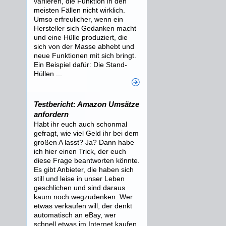
variieren, die Funktion in den
meisten Fällen nicht wirklich.
Umso erfreulicher, wenn ein
Hersteller sich Gedanken macht
und eine Hülle produziert, die
sich von der Masse abhebt und
neue Funktionen mit sich bringt.
Ein Beispiel dafür: Die Stand-
Hüllen ...
Testbericht: Amazon Umsätze
anfordern
Habt ihr euch auch schonmal
gefragt, wie viel Geld ihr bei dem
großen A lasst? Ja? Dann habe
ich hier einen Trick, der euch
diese Frage beantworten könnte.
Es gibt Anbieter, die haben sich
still und leise in unser Leben
geschlichen und sind daraus
kaum noch wegzudenken. Wer
etwas verkaufen will, der denkt
automatisch an eBay, wer
schnell etwas im Internet kaufen