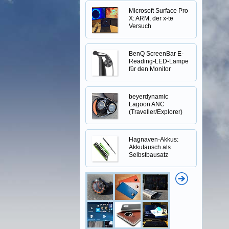
Microsoft Surface Pro
X: ARM, der x-te
Versuch
BenQ ScreenBar E-
Reading-LED-Lampe
für den Monitor
beyerdynamic
Lagoon ANC
(Traveller/Explorer)
Hagnaven-Akkus:
Akkutausch als
Selbstbausatz