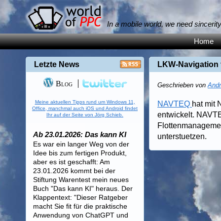
In a mobile world, we need sincerit
Home
Letzte News
LKW-Navigation
Blog
Geschrieben von
Andr
Meine aktuellen Tipps rund um Windows 11,
NAVTEQ
hat mit
Office, manchmal auch iOS und Android findet
entwickelt. NAVTEQ
Ihr auf der Seite von Jörg Schieb.
Flottenmanagement
Ab 23.01.2026: Das kann KI
unterstuetzen.
Es war ein langer Weg von der
Idee bis zum fertigen Produkt,
aber es ist geschafft: Am
23.01.2026 kommt bei der
Stiftung Warentest mein neues
Buch "Das kann KI" heraus. Der
Klappentext: "Dieser Ratgeber
macht Sie fit für die praktische
Anwendung von ChatGPT und