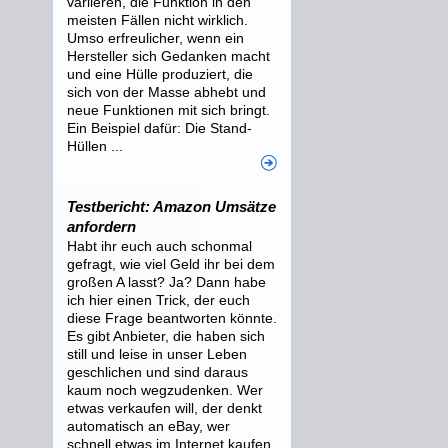
variieren, die Funktion in den
meisten Fällen nicht wirklich.
Umso erfreulicher, wenn ein
Hersteller sich Gedanken macht
und eine Hülle produziert, die
sich von der Masse abhebt und
neue Funktionen mit sich bringt.
Ein Beispiel dafür: Die Stand-
Hüllen ...
Testbericht: Amazon Umsätze
anfordern
Habt ihr euch auch schonmal
gefragt, wie viel Geld ihr bei dem
großen A lasst? Ja? Dann habe
ich hier einen Trick, der euch
diese Frage beantworten könnte.
Es gibt Anbieter, die haben sich
still und leise in unser Leben
geschlichen und sind daraus
kaum noch wegzudenken. Wer
etwas verkaufen will, der denkt
automatisch an eBay, wer
schnell etwas im Internet kaufen