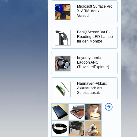
Microsoft Surface Pro
X: ARM, der x-te
Versuch
BenQ ScreenBar E-
Reading-LED-Lampe
für den Monitor
beyerdynamic
Lagoon ANC
(Traveller/Explorer)
Hagnaven-Akkus:
Akkutausch als
Selbstbausatz