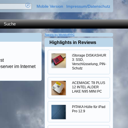
Mobile Version
Impressum/Datenschutz
Suche
Tweets by WorldofPPC
Highlights in Reviews
iStorage DISKASHUR
st
3: SSD,
Verschlüsselung, PIN-
server im Internet
Schutz
ACEMAGIC T8 PLUS
12 INTEL ALDER
LAKE N95 MINI PC
PITAKA Hülle für iPad
Pro 12.9