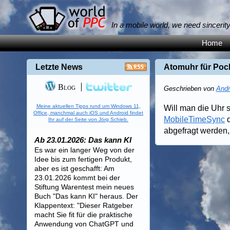
In a mobile world, we need sincerit
Home
Letzte News
Atomuhr für Poc
Blog
Geschrieben von
Andr
Meine aktuellen Tipps rund um Windows 11,
Will man die Uhr 
Office, manchmal auch iOS und Android findet
MobileTimeSync
d
Ihr auf der Seite von Jörg Schieb.
abgefragt werden, 
Ab 23.01.2026: Das kann KI
Es war ein langer Weg von der
Idee bis zum fertigen Produkt,
aber es ist geschafft: Am
23.01.2026 kommt bei der
Stiftung Warentest mein neues
Buch "Das kann KI" heraus. Der
Klappentext: "Dieser Ratgeber
macht Sie fit für die praktische
Anwendung von ChatGPT und