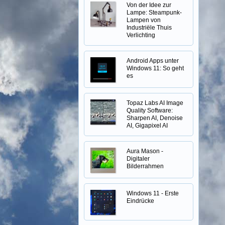
Von der Idee zur
Lampe: Steampunk-
Lampen von
Industriële Thuis
Verlichting
Android Apps unter
Windows 11: So geht
es
Topaz Labs AI Image
Quality Software:
Sharpen AI, Denoise
AI, Gigapixel AI
Aura Mason -
Digitaler
Bilderrahmen
Windows 11 - Erste
Eindrücke