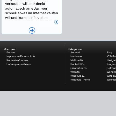
verkaufen will, der denkt
automatisch an eBay, wer
schnell etwas im Internet kaufen
will und kurze Lieferzeiten ...
Über uns
Kategorien
Presse
Android
Blog
Impressum/Datenschutz
Hardware
iOS/iP
Kontaktaufnahme
Multimedia
Navigat
Haftungsausschluss
Pocket PCs
Progra
Smartphones
Softwar
WebOS
Wendel
Windows 11
Window
Windows Phone
Wireles