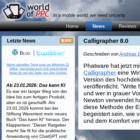
In a mobile world, we need sincerity
Home
News
Reviews
Calligrapher 8.0
Letzte News
Blog
Geschrieben von
Andreas E
Phatware hat jetzt mi
Meine aktuellen Tipps rund um Windows 11,
Office, manchmal auch iOS und Android
Calligrapher
eine Win
findet Ihr auf der Seite von Jörg Schieb.
Version des hochde
Ab 23.01.2026: Das kann KI
veröffentlicht. "Write
Es war ein langer Weg von der
und wer in grauer Vo
Idee bis zum fertigen Produkt,
Newton verwendet hat
aber es ist geschafft: Am
diese Methode der E
23.01.2026 kommt bei der
begeistert sein, wie 
Stiftung Warentest mein neues
Buch "Das kann KI" heraus. Der
und dem Komfort ver
Klappentext: "Dieser Ratgeber
macht Sie fit für die praktische
Anwendung von ChatGPT und