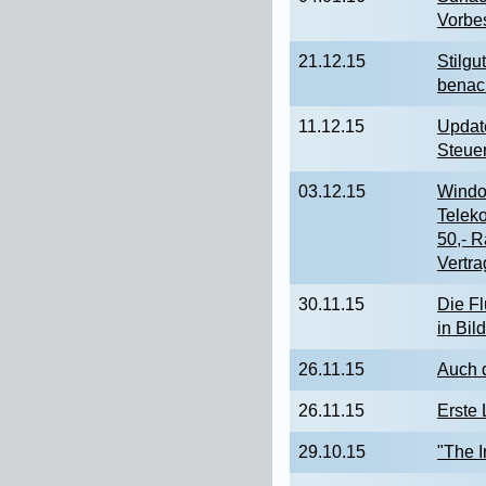
Vorbe
21.12.15
Stilgu
benach
11.12.15
Update
Steue
03.12.15
Windo
Telek
50,- 
Vertra
30.11.15
Die F
in Bil
26.11.15
Auch 
26.11.15
Erste
29.10.15
"The I