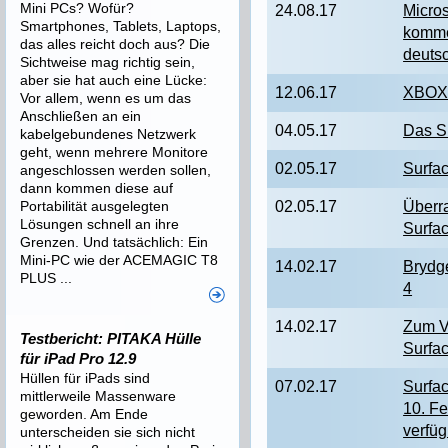
Mini PCs? Wofür?
24.08.17
Micros
Smartphones, Tablets, Laptops,
komme
das alles reicht doch aus? Die
deuts
Sichtweise mag richtig sein,
aber sie hat auch eine Lücke:
12.06.17
XBOX 
Vor allem, wenn es um das
Anschließen an ein
04.05.17
Das Sm
kabelgebundenes Netzwerk
geht, wenn mehrere Monitore
02.05.17
Surfac
angeschlossen werden sollen,
dann kommen diese auf
Portabilität ausgelegten
02.05.17
Überra
Lösungen schnell an ihre
Surfa
Grenzen. Und tatsächlich: Ein
Mini-PC wie der ACEMAGIC T8
14.02.17
Brydge
PLUS ...
4
14.02.17
Zum V
Testbericht: PITAKA Hülle
Surfa
für iPad Pro 12.9
Hüllen für iPads sind
07.02.17
Surfa
mittlerweile Massenware
10. F
geworden. Am Ende
verfüg
unterscheiden sie sich nicht