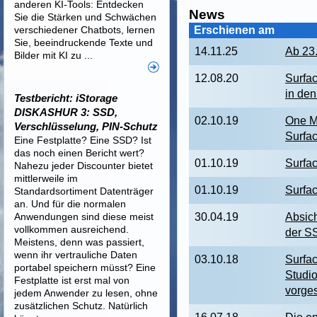
anderen KI-Tools: Entdecken
News
Sie die Stärken und Schwächen
verschiedener Chatbots, lernen
Erschienen am
Sie, beeindruckende Texte und
14.11.25
Ab 23
Bilder mit KI zu ...
12.08.20
Surfac
in de
Testbericht: iStorage
DISKASHUR 3: SSD,
02.10.19
One M
Verschlüsselung, PIN-Schutz
Surfa
Eine Festplatte? Eine SSD? Ist
das noch einen Bericht wert?
01.10.19
Surfac
Nahezu jeder Discounter bietet
mittlerweile im
01.10.19
Surfac
Standardsortiment Datenträger
an. Und für die normalen
Anwendungen sind diese meist
30.04.19
Absic
vollkommen ausreichend.
der S
Meistens, denn was passiert,
wenn ihr vertrauliche Daten
03.10.18
Surfac
portabel speichern müsst? Eine
Studi
Festplatte ist erst mal von
vorges
jedem Anwender zu lesen, ohne
zusätzlichen Schutz. Natürlich