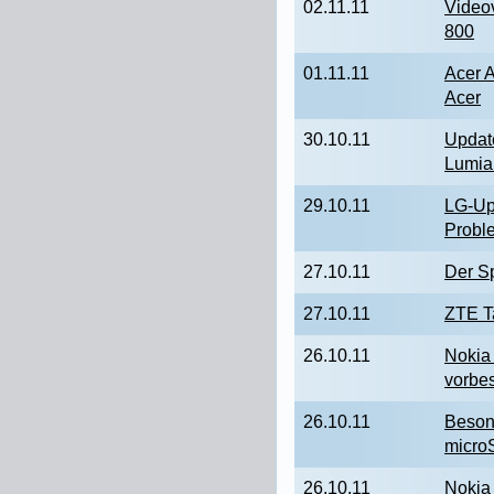
02.11.11
Video
800
01.11.11
Acer 
Acer
30.10.11
Updat
Lumia
29.10.11
LG-Up
Probl
27.10.11
Der S
27.10.11
ZTE T
26.10.11
Nokia
vorbes
26.10.11
Beson
micro
26.10.11
Nokia 