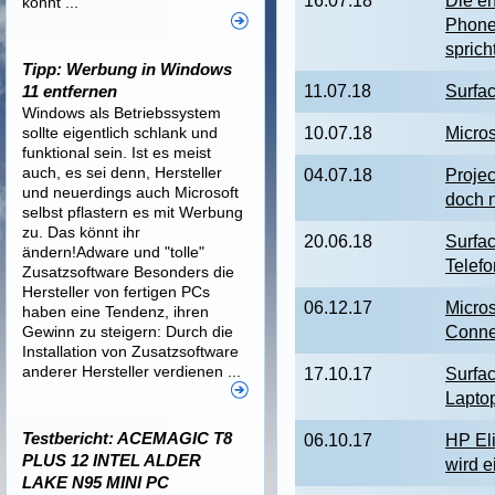
16.07.18
Die e
könnt ...
Phone
sprich
Tipp: Werbung in Windows
11 entfernen
11.07.18
Surfac
Windows als Betriebssystem
sollte eigentlich schlank und
10.07.18
Micros
funktional sein. Ist es meist
auch, es sei denn, Hersteller
04.07.18
Proje
und neuerdings auch Microsoft
doch n
selbst pflastern es mit Werbung
zu. Das könnt ihr
20.06.18
Surfa
ändern!Adware und "tolle"
Telefo
Zusatzsoftware Besonders die
Hersteller von fertigen PCs
06.12.17
Micros
haben eine Tendenz, ihren
Gewinn zu steigern: Durch die
Conne
Installation von Zusatzsoftware
anderer Hersteller verdienen ...
17.10.17
Surfac
Laptop
Testbericht: ACEMAGIC T8
06.10.17
HP El
PLUS 12 INTEL ALDER
wird e
LAKE N95 MINI PC