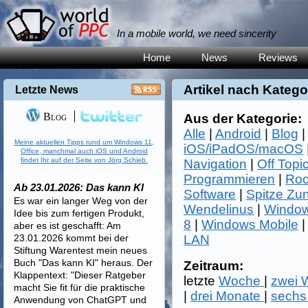
In a mobile world, we need sincerity
Home
News
Reviews
Artikel nach Katego
Letzte News
Blog
Aus der Kategorie:
Alle
|
Android
|
Blog
Meine aktuellen Tipps rund um Windows 11,
iOS/iPadOS/macOS
Office, manchmal auch iOS und Android
findet Ihr auf der Seite von Jörg Schieb.
Navigation
|
Off Topi
Programmieren
|
Roc
Ab 23.01.2026: Das kann KI
Software
|
Spitze Zu
Es war ein langer Weg von der
Wendelinus
|
Window
Idee bis zum fertigen Produkt,
8
|
Windows Mobile
aber es ist geschafft: Am
23.01.2026 kommt bei der
LAN
Stiftung Warentest mein neues
Buch "Das kann KI" heraus. Der
Zeitraum:
Klappentext: "Dieser Ratgeber
letzte
Woche
|
zwei
macht Sie fit für die praktische
|
drei Monate
|
sechs
Anwendung von ChatGPT und