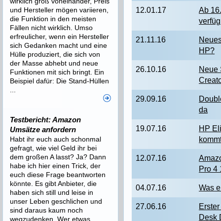
wirklich groß voneinander, Preis
und Hersteller mögen variieren,
12.01.17
Ab 16.
die Funktion in den meisten
verfüg
Fällen nicht wirklich. Umso
erfreulicher, wenn ein Hersteller
21.11.16
Neues
sich Gedanken macht und eine
HP?
Hülle produziert, die sich von
der Masse abhebt und neue
26.10.16
Neue 
Funktionen mit sich bringt. Ein
Creat
Beispiel dafür: Die Stand-Hüllen
...
29.09.16
Double
da
Testbericht: Amazon
19.07.16
HP El
Umsätze anfordern
Habt ihr euch auch schonmal
kommt 
gefragt, wie viel Geld ihr bei
dem großen A lasst? Ja? Dann
12.07.16
Amazo
habe ich hier einen Trick, der
Pro 4
euch diese Frage beantworten
könnte. Es gibt Anbieter, die
04.07.16
Was e
haben sich still und leise in
unser Leben geschlichen und
27.06.16
Erster
sind daraus kaum noch
Desk 
wegzudenken. Wer etwas