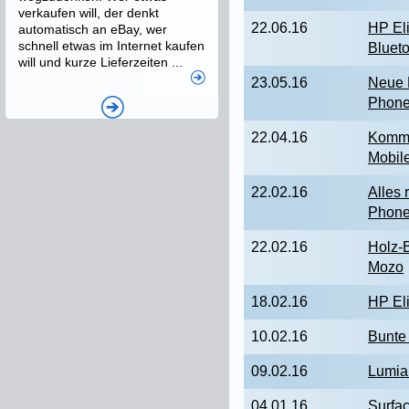
verkaufen will, der denkt
22.06.16
HP Eli
automatisch an eBay, wer
schnell etwas im Internet kaufen
Bluet
will und kurze Lieferzeiten ...
23.05.16
Neue 
Phone
22.04.16
Kommt
Mobil
22.02.16
Alles
Phon
22.02.16
Holz-
Mozo
18.02.16
HP Eli
10.02.16
Bunte 
09.02.16
Lumia
04.01.16
Surfa