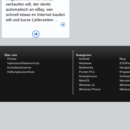
verkaufen will, der denkt
automatisch an eBay, wer
schnell etwas im Internet kaufen
will und kurze Lieferzeiten ...
Über uns
Kategorien
Presse
Android
Blog
Impressum/Datenschutz
Hardware
iOS/iP
Kontaktaufnahme
Multimedia
Navigat
Haftungsausschluss
Pocket PCs
Progra
Smartphones
Softwar
WebOS
Wendel
Windows 11
Window
Windows Phone
Wireles