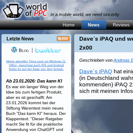
In a mobile world, we need sincerity
Home
News
Reviews
Dave´s iPAQ und we
Letzte News
2x00
Blog
Geschrieben von
Andreas E
Meine aktuellen Tipps rund um Windows 11,
Office, manchmal auch iOS und Android
findet Ihr auf der Seite von Jörg Schieb.
Dave´s iPAQ
hat eini
(in Deutschland wah
Ab 23.01.2026: Das kann KI
kommenden) iPAQ 2x
Es war ein langer Weg von der
sich mit meinen Info
Idee bis zum fertigen Produkt,
aber es ist geschafft: Am
23.01.2026 kommt bei der
Stiftung Warentest mein neues
Buch "Das kann KI" heraus. Der
Klappentext: "Dieser Ratgeber
macht Sie fit für die praktische
Anwendung von ChatGPT und