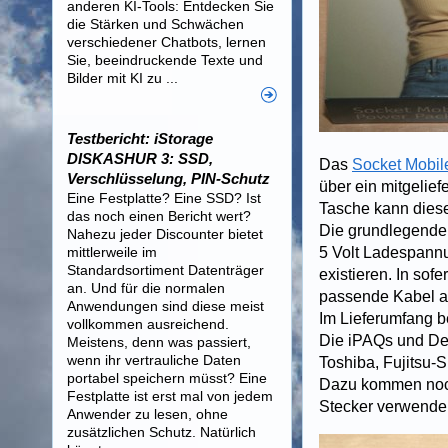
anderen KI-Tools: Entdecken Sie
die Stärken und Schwächen
verschiedener Chatbots, lernen
Sie, beeindruckende Texte und
Bilder mit KI zu ...
Testbericht: iStorage
DISKASHUR 3: SSD,
Das
Socket Mobil
Verschlüsselung, PIN-Schutz
über ein mitgelief
Eine Festplatte? Eine SSD? Ist
Tasche kann dies
das noch einen Bericht wert?
Die grundlegende 
Nahezu jeder Discounter bietet
mittlerweile im
5 Volt Ladespannu
Standardsortiment Datenträger
existieren. In so
an. Und für die normalen
passende Kabel a
Anwendungen sind diese meist
Im Lieferumfang b
vollkommen ausreichend.
Die iPAQs und Del
Meistens, denn was passiert,
wenn ihr vertrauliche Daten
Toshiba, Fujitsu-
portabel speichern müsst? Eine
Dazu kommen noch 
Festplatte ist erst mal von jedem
Stecker verwende
Anwender zu lesen, ohne
zusätzlichen Schutz. Natürlich