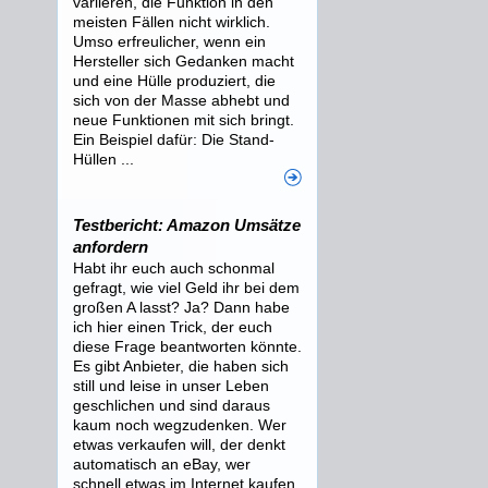
variieren, die Funktion in den
meisten Fällen nicht wirklich.
Umso erfreulicher, wenn ein
Hersteller sich Gedanken macht
und eine Hülle produziert, die
sich von der Masse abhebt und
neue Funktionen mit sich bringt.
Ein Beispiel dafür: Die Stand-
Hüllen ...
Testbericht: Amazon Umsätze
anfordern
Habt ihr euch auch schonmal
gefragt, wie viel Geld ihr bei dem
großen A lasst? Ja? Dann habe
ich hier einen Trick, der euch
diese Frage beantworten könnte.
Es gibt Anbieter, die haben sich
still und leise in unser Leben
geschlichen und sind daraus
kaum noch wegzudenken. Wer
etwas verkaufen will, der denkt
automatisch an eBay, wer
schnell etwas im Internet kaufen