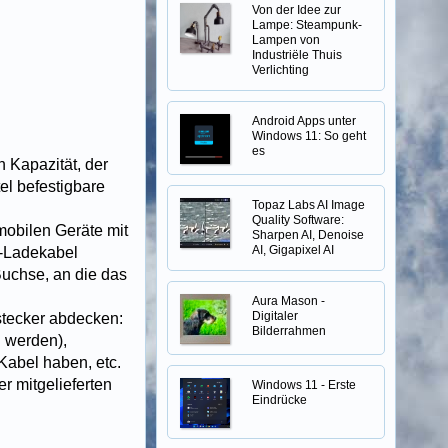
Von der Idee zur
Lampe: Steampunk-
Lampen von
Industriële Thuis
Verlichting
Android Apps unter
Windows 11: So geht
es
 Kapazität, der
el befestigbare
Topaz Labs AI Image
Quality Software:
mobilen Geräte mit
Sharpen AI, Denoise
AI, Gigapixel AI
B-Ladekabel
Buchse, an die das
Aura Mason -
Digitaler
dstecker abdecken:
Bilderrahmen
 werden),
abel haben, etc.
r mitgelieferten
Windows 11 - Erste
Eindrücke