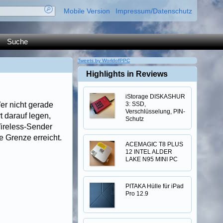
Mobile Version
Impressum/Datenschutz
Suche
Tweets by WorldofPPC
Highlights in Reviews
iStorage DISKASHUR
er nicht gerade
3: SSD,
Verschlüsselung, PIN-
t darauf legen,
Schutz
Wireless-Sender
e Grenze erreicht.
ACEMAGIC T8 PLUS
12 INTEL ALDER
LAKE N95 MINI PC
PITAKA Hülle für iPad
Pro 12.9