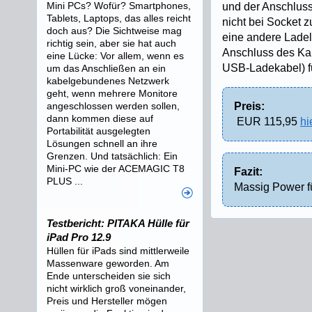
Mini PCs? Wofür? Smartphones,
und der Anschluss 
Tablets, Laptops, das alles reicht
nicht bei Socket 
doch aus? Die Sichtweise mag
eine andere Ladel
richtig sein, aber sie hat auch
Anschluss des Ka
eine Lücke: Vor allem, wenn es
USB-Ladekabel) fun
um das Anschließen an ein
kabelgebundenes Netzwerk
geht, wenn mehrere Monitore
angeschlossen werden sollen,
Preis:
dann kommen diese auf
EUR 115,95
hi
Portabilität ausgelegten
Lösungen schnell an ihre
Grenzen. Und tatsächlich: Ein
Mini-PC wie der ACEMAGIC T8
Fazit:
PLUS ...
Massig Power f
Testbericht: PITAKA Hülle für
iPad Pro 12.9
Hüllen für iPads sind mittlerweile
Massenware geworden. Am
Ende unterscheiden sie sich
nicht wirklich groß voneinander,
Preis und Hersteller mögen