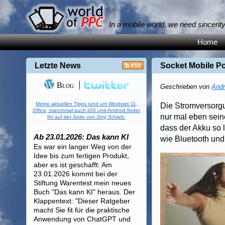
In a mobile world, we need sincerit
Home
Letzte News
Socket Mobile P
Blog
Geschrieben von
Andr
Meine aktuellen Tipps rund um Windows 11,
Die Stromversorgu
Office, manchmal auch iOS und Android findet
nur mal eben seine
Ihr auf der Seite von Jörg Schieb.
dass der Akku so 
Ab 23.01.2026: Das kann KI
wie Bluetooth und
Es war ein langer Weg von der
Idee bis zum fertigen Produkt,
aber es ist geschafft: Am
23.01.2026 kommt bei der
Stiftung Warentest mein neues
Buch "Das kann KI" heraus. Der
Klappentext: "Dieser Ratgeber
macht Sie fit für die praktische
Anwendung von ChatGPT und