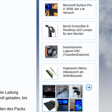
Microsoft Surface Pro
X: ARM, der x-te
Versuch
BenQ ScreenBar E-
Reading-LED-Lampe
für den Monitor
beyerdynamic
Lagoon ANC
(Traveller/Explorer)
Hagnaven-Akkus:
Akkutausch als
Selbstbausatz
die Ladung
ll geladen, bis
Laden des Packs