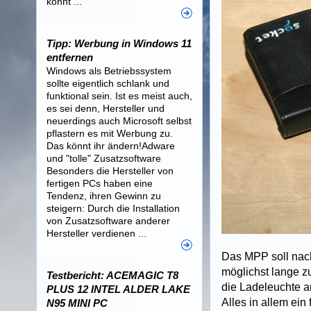
könnt ...
Tipp: Werbung in Windows 11
entfernen
Windows als Betriebssystem
sollte eigentlich schlank und
funktional sein. Ist es meist auch,
es sei denn, Hersteller und
neuerdings auch Microsoft selbst
pflastern es mit Werbung zu.
Das könnt ihr ändern!Adware
und "tolle" Zusatzsoftware
Besonders die Hersteller von
fertigen PCs haben eine
Tendenz, ihren Gewinn zu
steigern: Durch die Installation
von Zusatzsoftware anderer
Hersteller verdienen ...
Das MPP soll nac
möglichst lange z
Testbericht: ACEMAGIC T8
die Ladeleuchte 
PLUS 12 INTEL ALDER LAKE
Alles in allem ei
N95 MINI PC