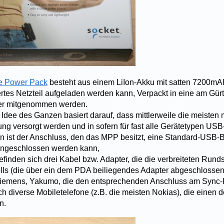
e Power Pack
besteht aus einem LiIon-Akku mit satten 7200mAh
ertes Netzteil aufgeladen werden kann, Verpackt in eine am Gürt
er mitgenommen werden.
Idee des Ganzen basiert darauf, dass mittlerweile die meisten 
ng versorgt werden und in sofern für fast alle Gerätetypen US
fern ist der Anschluss, den das MPP besitzt, eine Standard-USB-
ngeschlossen werden kann,
efinden sich drei Kabel bzw. Adapter, die die verbreiteten Run
ls (die über ein dem PDA beiliegendes Adapter abgeschlossen
Siemens, Yakumo, die den entsprechenden Anschluss am Sync-K
diverse Mobiletelefone (z.B. die meisten Nokias), die einen de
n.