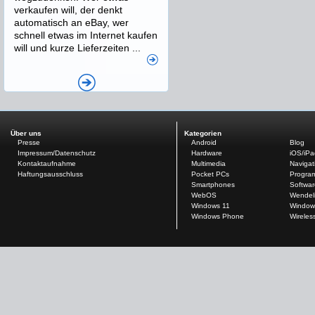
verkaufen will, der denkt
automatisch an eBay, wer
schnell etwas im Internet kaufen
will und kurze Lieferzeiten ...
Über uns
Kategorien
Presse
Android
Blog
Impressum/Datenschutz
Hardware
iOS/iP
Kontaktaufnahme
Multimedia
Navigat
Haftungsausschluss
Pocket PCs
Progra
Smartphones
Softwar
WebOS
Wendel
Windows 11
Window
Windows Phone
Wireles