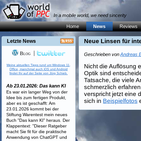
In a mobile world, we need sincerity
Home
News
Reviews
Neue Linsen für int
Letzte News
Blog
Geschrieben von
Andreas E
Nicht die Auflösung 
Meine aktuellen Tipps rund um Windows 11,
Office, manchmal auch iOS und Android
Optik sind entscheiden
findet Ihr auf der Seite von Jörg Schieb.
Tatsache, die viele
Ab 23.01.2026: Das kann KI
schmerzlich erfahre
Es war ein langer Weg von der
verspricht jetzt eine
Idee bis zum fertigen Produkt,
sich in
Beispielfotos
e
aber es ist geschafft: Am
23.01.2026 kommt bei der
Stiftung Warentest mein neues
Buch "Das kann KI" heraus. Der
Klappentext: "Dieser Ratgeber
macht Sie fit für die praktische
Anwendung von ChatGPT und