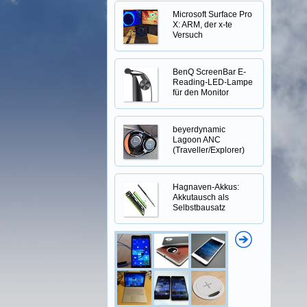
Microsoft Surface Pro
X: ARM, der x-te
Versuch
BenQ ScreenBar E-
Reading-LED-Lampe
für den Monitor
beyerdynamic
Lagoon ANC
(Traveller/Explorer)
Hagnaven-Akkus:
Akkutausch als
Selbstbausatz