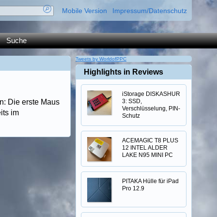
Mobile Version
Impressum/Datenschutz
Suche
Tweets by WorldofPPC
Highlights in Reviews
iStorage DISKASHUR
an: Die erste Maus
3: SSD,
Verschlüsselung, PIN-
its im
Schutz
ACEMAGIC T8 PLUS
12 INTEL ALDER
LAKE N95 MINI PC
PITAKA Hülle für iPad
Pro 12.9