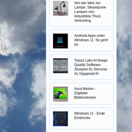
Von der Idee zur
Lampe: Steampunk-
Lampen von
Industriële Thuis
Verlichting
Android Apps unter
Windows 11: So geht
es
Topaz Labs AI Image
Quality Software:
Sharpen AI, Denoise
AI, Gigapixel AI
Aura Mason -
Digitaler
Bilderrahmen
Windows 11 - Erste
Eindrücke