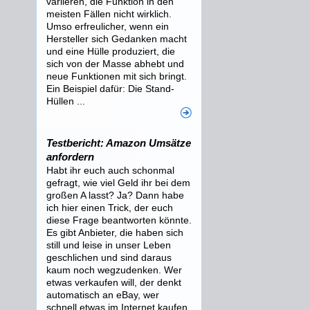
variieren, die Funktion in den
meisten Fällen nicht wirklich.
Umso erfreulicher, wenn ein
Hersteller sich Gedanken macht
und eine Hülle produziert, die
sich von der Masse abhebt und
neue Funktionen mit sich bringt.
Ein Beispiel dafür: Die Stand-
Hüllen ...
Testbericht: Amazon Umsätze
anfordern
Habt ihr euch auch schonmal
gefragt, wie viel Geld ihr bei dem
großen A lasst? Ja? Dann habe
ich hier einen Trick, der euch
diese Frage beantworten könnte.
Es gibt Anbieter, die haben sich
still und leise in unser Leben
geschlichen und sind daraus
kaum noch wegzudenken. Wer
etwas verkaufen will, der denkt
automatisch an eBay, wer
schnell etwas im Internet kaufen