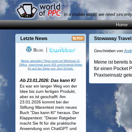
In a mobile world, we need sincerit
Home
Letzte News
Stowaway Travel
Blog
Geschrieben von
Andr
Meine aktuellen Tipps rund um Windows 11,
Meine ist bereits 
Office, manchmal auch iOS und Android findet
für einen Pocket 
Ihr auf der Seite von Jörg Schieb.
Praxiseinsatz gete
Ab 23.01.2026: Das kann KI
Es war ein langer Weg von der
Idee bis zum fertigen Produkt,
aber es ist geschafft: Am
23.01.2026 kommt bei der
Stiftung Warentest mein neues
Buch "Das kann KI" heraus. Der
Klappentext: "Dieser Ratgeber
macht Sie fit für die praktische
Anwendung von ChatGPT und