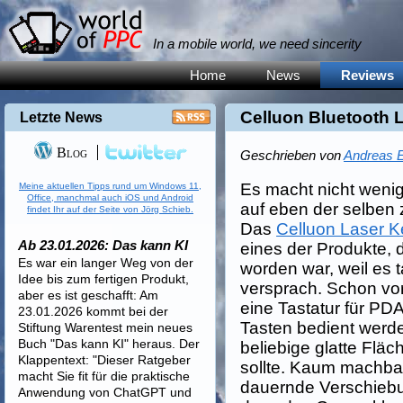
In a mobile world, we need sincerity
Home
News
Reviews
Celluon Bluetooth 
Letzte News
Blog
Geschrieben von
Andreas E
Es macht nicht wenig
Meine aktuellen Tipps rund um Windows 11,
Office, manchmal auch iOS und Android
auf eben der selben 
findet Ihr auf der Seite von Jörg Schieb.
Das
Celluon Laser 
Ab 23.01.2026: Das kann KI
eines der Produkte, 
Es war ein langer Weg von der
worden war, weil es t
Idee bis zum fertigen Produkt,
versprach. Schon vor
aber es ist geschafft: Am
eine Tastatur für PDA
23.01.2026 kommt bei der
Tasten bedient werde
Stiftung Warentest mein neues
Buch "Das kann KI" heraus. Der
beliebige glatte Fläc
Klappentext: "Dieser Ratgeber
sollte. Kaum machba
macht Sie fit für die praktische
dauernde Verschiebu
Anwendung von ChatGPT und