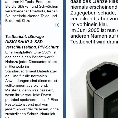
dass das Ganze klas
anderen KI-Tools: Entdecken
Sie die Stärken und Schwächen
niemals erscheinende
verschiedener Chatbots, lernen
Zugegeben schade, d
Sie, beeindruckende Texte und
verlockend, aber von
Bilder mit KI zu ...
im vorhinein klar.
Im Juni 2005 ist nun
anderen Namen auf d
Testbericht: iStorage
Testbericht wird dam
DISKASHUR 3: SSD,
Verschlüsselung, PIN-Schutz
Eine Festplatte? Eine SSD? Ist
das noch einen Bericht wert?
Nahezu jeder Discounter bietet
mittlerweile im
Standardsortiment Datenträger
an. Und für die normalen
Anwendungen sind diese meist
vollkommen ausreichend.
Meistens, denn was passiert,
wenn ihr vertrauliche Daten
portabel speichern müsst? Eine
Festplatte ist erst mal von
jedem Anwender zu lesen, ohne
zusätzlichen Schutz. Natürlich