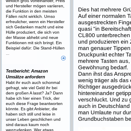
wirklich groß voneinander, Preis
und Hersteller mögen variieren,
Dies hat mehrere Gr
die Funktion in den meisten
Auf einer normalen T
Fällen nicht wirklich. Umso
ausgestreckten Finge
erfreulicher, wenn ein Hersteller
sich Gedanken macht und eine
quasi "in Bereitschaf
Hülle produziert, die sich von
CL800 unterbrechen d
der Masse abhebt und neue
und produzieren ein
Funktionen mit sich bringt. Ein
man genauer Tippen:
Beispiel dafür: Die Stand-Hüllen
...
Druckpunkt echter Ta
mehrere Tasten aus, d
Gewöhnung bedarf.
Testbericht: Amazon
Dann ihst das Anspre
Umsätze anfordern
wenig träger als das 
Habt ihr euch auch schonmal
Richtiger ausgedrück
gefragt, wie viel Geld ihr bei
hintereinander getip
dem großen A lasst? Ja? Dann
habe ich hier einen Trick, der
verschluckt. Und zu g
euch diese Frage beantworten
auch in Deutschland
könnte. Es gibt Anbieter, die
man Umlaute nur dur
haben sich still und leise in
Grundbuchstaben b
unser Leben geschlichen und
sind daraus kaum noch
wegzudenken. Wer etwas