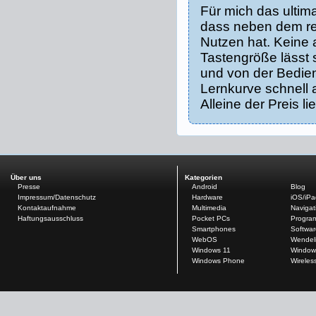
Für mich das ultim
dass neben dem re
Nutzen hat. Keine 
Tastengröße lässt 
und von der Bedien
Lernkurve schnell 
Alleine der Preis l
Über uns
Kategorien
Presse
Android
Blog
Impressum/Datenschutz
Hardware
iOS/iP
Kontaktaufnahme
Multimedia
Navigat
Haftungsausschluss
Pocket PCs
Progra
Smartphones
Softwar
WebOS
Wendel
Windows 11
Window
Windows Phone
Wireles