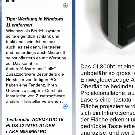
könnt ...
Tipp: Werbung in Windows
11 entfernen
Windows als Betriebssystem
sollte eigentlich schlank und
funktional sein. Ist es meist
auch, es sei denn, Hersteller
und neuerdings auch Microsoft
selbst pflastern es mit Werbung
zu. Das könnt ihr
Das CL800bt ist eine
ändern!Adware und "tolle"
unbgefähr so gross i
Zusatzsoftware Besonders die
Einwegfeuerzeuge.Au
Hersteller von fertigen PCs
haben eine Tendenz, ihren
Oberfläche bedindet 
Gewinn zu steigern: Durch die
Projektionsfläche, au
Installation von Zusatzsoftware
Lasers eine Tastatur
anderer Hersteller verdienen ...
Fläche projeziert wi
sich ein Infrarotsen
der Fläche erkennt u
Testbericht: ACEMAGIC T8
PLUS 12 INTEL ALDER
gedrückte Taste erken
LAKE N95 MINI PC
unpräzise, und wer d