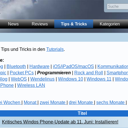
y
News
Reviews
Tips & Tricks
Kategorien
 Tips und Tricks in den
Tutorials
.
e:
og
|
Bluetooth
|
Hardware
|
iOS/iPadOS/macOS
|
Kommunikatio
opic
|
Pocket PCs
|
Programmieren
|
Rock and Roll
|
Smartpho
log
|
WebOS
|
Wendelinus
|
Windows 10
|
Windows 11
|
Windo
 Phone
|
Wireless LAN
ei Wochen
|
Monat
|
zwei Monate
|
drei Monate
|
sechs Monate
|
Titel
Kritisches Windos Phone-Update ab 11. Juni: Installieren!