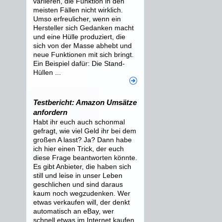
variieren, die Funktion in den
meisten Fällen nicht wirklich.
Umso erfreulicher, wenn ein
Hersteller sich Gedanken macht
und eine Hülle produziert, die
sich von der Masse abhebt und
neue Funktionen mit sich bringt.
Ein Beispiel dafür: Die Stand-
Hüllen ...
Testbericht: Amazon Umsätze
anfordern
Habt ihr euch auch schonmal
gefragt, wie viel Geld ihr bei dem
großen A lasst? Ja? Dann habe
ich hier einen Trick, der euch
diese Frage beantworten könnte.
Es gibt Anbieter, die haben sich
still und leise in unser Leben
geschlichen und sind daraus
kaum noch wegzudenken. Wer
etwas verkaufen will, der denkt
automatisch an eBay, wer
schnell etwas im Internet kaufen