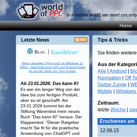
In a mobile world, we need sincerit
Home
Letzte News
Tips & Tricks
Blog
Sie finden weitere
Meine aktuellen Tipps rund um Windows 11,
Aus der Kategori
Office, manchmal auch iOS und Android findet
Alle
|
Android
|
Bl
Ihr auf der Seite von Jörg Schieb.
Navigation
|
Off T
Ab 23.01.2026: Das kann KI
Spitze Zunge
|
WB
Es war ein langer Weg von der
Mobile
|
Windows
Idee bis zum fertigen Produkt,
aber es ist geschafft: Am
Zeitraum:
23.01.2026 kommt bei der
letzte
Woche
|
zw
Stiftung Warentest mein neues
Buch "Das kann KI" heraus. Der
Erschienen am
Klappentext: "Dieser Ratgeber
macht Sie fit für die praktische
12.06.15
Anwendung von ChatGPT und