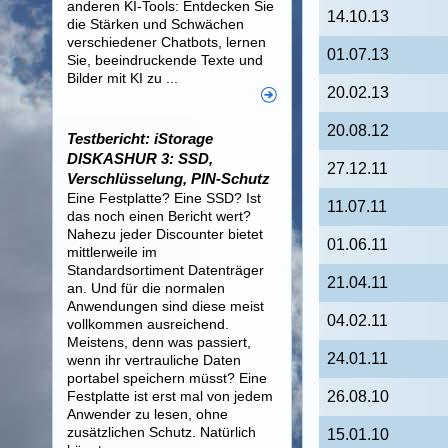
anderen KI-Tools: Entdecken Sie
14.10.13
die Stärken und Schwächen
verschiedener Chatbots, lernen
01.07.13
Sie, beeindruckende Texte und
Bilder mit KI zu ...
20.02.13
20.08.12
Testbericht: iStorage
DISKASHUR 3: SSD,
27.12.11
Verschlüsselung, PIN-Schutz
Eine Festplatte? Eine SSD? Ist
11.07.11
das noch einen Bericht wert?
Nahezu jeder Discounter bietet
01.06.11
mittlerweile im
Standardsortiment Datenträger
21.04.11
an. Und für die normalen
Anwendungen sind diese meist
04.02.11
vollkommen ausreichend.
Meistens, denn was passiert,
24.01.11
wenn ihr vertrauliche Daten
portabel speichern müsst? Eine
Festplatte ist erst mal von jedem
26.08.10
Anwender zu lesen, ohne
zusätzlichen Schutz. Natürlich
15.01.10