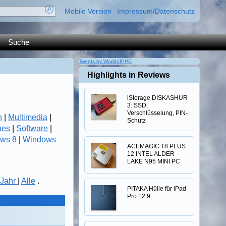
Mobile Version
Impressum/Datenschutz
Suche
Tweets by WorldofPPC
Highlights in Reviews
iStorage DISKASHUR
3: SSD,
Verschlüsselung, PIN-
n
|
Multimedia
|
Schutz
nes
|
Software
|
ws 8
|
Windows
ACEMAGIC T8 PLUS
12 INTEL ALDER
LAKE N95 MINI PC
Jahr
|
Alle
.
PITAKA Hülle für iPad
Pro 12.9