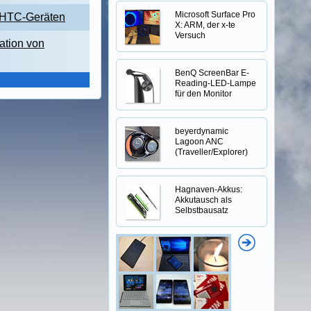
Microsoft Surface Pro
i HTC-Geräten
X: ARM, der x-te
Versuch
ation von
BenQ ScreenBar E-
Reading-LED-Lampe
für den Monitor
beyerdynamic
Lagoon ANC
(Traveller/Explorer)
Hagnaven-Akkus:
Akkutausch als
Selbstbausatz