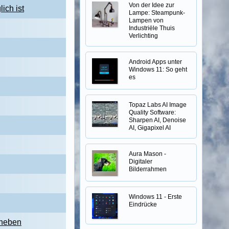
Von der Idee zur
ich ist
Lampe: Steampunk-
Lampen von
Industriële Thuis
Verlichting
Android Apps unter
Windows 11: So geht
es
Topaz Labs AI Image
Quality Software:
Sharpen AI, Denoise
AI, Gigapixel AI
Aura Mason -
Digitaler
Bilderrahmen
Windows 11 - Erste
Eindrücke
eheben