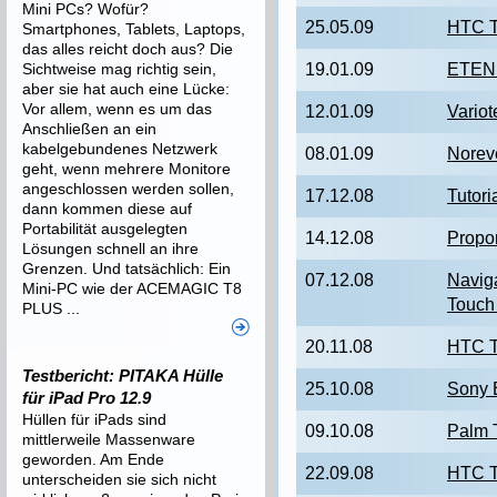
Mini PCs? Wofür?
25.05.09
HTC T
Smartphones, Tablets, Laptops,
das alles reicht doch aus? Die
Sichtweise mag richtig sein,
19.01.09
ETEN 
aber sie hat auch eine Lücke:
Vor allem, wenn es um das
12.01.09
Vario
Anschließen an ein
kabelgebundenes Netzwerk
08.01.09
Norev
geht, wenn mehrere Monitore
angeschlossen werden sollen,
17.12.08
Tutor
dann kommen diese auf
Portabilität ausgelegten
14.12.08
Propo
Lösungen schnell an ihre
Grenzen. Und tatsächlich: Ein
07.12.08
Navig
Mini-PC wie der ACEMAGIC T8
Touch
PLUS ...
20.11.08
HTC 
Testbericht: PITAKA Hülle
25.10.08
Sony 
für iPad Pro 12.9
Hüllen für iPads sind
09.10.08
Palm 
mittlerweile Massenware
geworden. Am Ende
22.09.08
HTC T
unterscheiden sie sich nicht