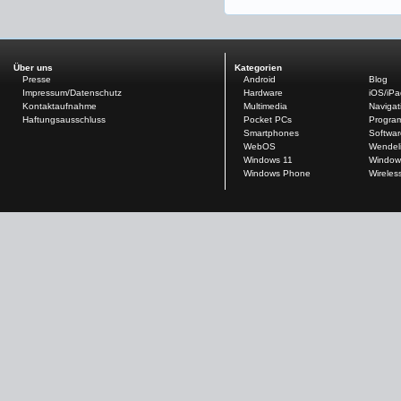
Über uns
Kategorien
Presse
Android
Blog
Impressum/Datenschutz
Hardware
iOS/iP
Kontaktaufnahme
Multimedia
Navigat
Haftungsausschluss
Pocket PCs
Progra
Smartphones
Softwar
WebOS
Wendel
Windows 11
Window
Windows Phone
Wireles