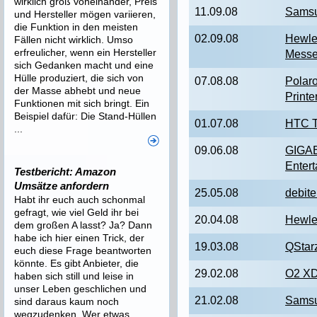
wirklich groß voneinander, Preis
11.09.08
Samsu
und Hersteller mögen variieren,
die Funktion in den meisten
02.09.08
Hewle
Fällen nicht wirklich. Umso
erfreulicher, wenn ein Hersteller
Messe
sich Gedanken macht und eine
Hülle produziert, die sich von
07.08.08
Polar
der Masse abhebt und neue
Printe
Funktionen mit sich bringt. Ein
Beispiel dafür: Die Stand-Hüllen
01.07.08
HTC T
...
09.06.08
GIGAB
Enter
Testbericht: Amazon
Umsätze anfordern
25.05.08
debite
Habt ihr euch auch schonmal
gefragt, wie viel Geld ihr bei
20.04.08
Hewle
dem großen A lasst? Ja? Dann
habe ich hier einen Trick, der
19.03.08
QStar
euch diese Frage beantworten
könnte. Es gibt Anbieter, die
29.02.08
O2 XD
haben sich still und leise in
unser Leben geschlichen und
21.02.08
Samsu
sind daraus kaum noch
wegzudenken. Wer etwas