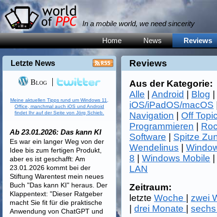
In a mobile world, we need sincerity
Home
News
Reviews
Reviews
Letzte News
Blog
Aus der Kategorie:
Alle
|
Android
|
Blog
Meine aktuellen Tipps rund um Windows 11,
iOS/iPadOS/macOS
Office, manchmal auch iOS und Android
findet Ihr auf der Seite von Jörg Schieb.
Navigation
|
Off Topi
Programmieren
|
Roc
Ab 23.01.2026: Das kann KI
Software
|
Spitze Zu
Es war ein langer Weg von der
Wendelinus
|
Window
Idee bis zum fertigen Produkt,
8
|
Windows Mobile
aber es ist geschafft: Am
23.01.2026 kommt bei der
LAN
Stiftung Warentest mein neues
Buch "Das kann KI" heraus. Der
Zeitraum:
Klappentext: "Dieser Ratgeber
letzte
Woche
|
zwei
macht Sie fit für die praktische
|
drei Monate
|
sechs
Anwendung von ChatGPT und