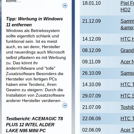
könnt ...
18.01.10
Piel 
HD2
Tipp: Werbung in Windows
21.12.09
Samml
11 entfernen
&amp;
Windows als Betriebssystem
sollte eigentlich schlank und
14.12.09
HTC 
funktional sein. Ist es meist
auch, es sei denn, Hersteller
08.12.09
Grand
und neuerdings auch Microsoft
selbst pflastern es mit Werbung
09.11.09
Acer 
zu. Das könnt ihr
ändern!Adware und "tolle"
26.10.09
Samsu
Zusatzsoftware Besonders die
Hersteller von fertigen PCs
haben eine Tendenz, ihren
14.10.09
HTC T
Gewinn zu steigern: Durch die
Installation von Zusatzsoftware
29.07.09
HTC S
anderer Hersteller verdienen ...
21.07.09
Toshi
Testbericht: ACEMAGIC T8
22.06.09
HTC T
PLUS 12 INTEL ALDER
02.06.09
Acer 
LAKE N95 MINI PC