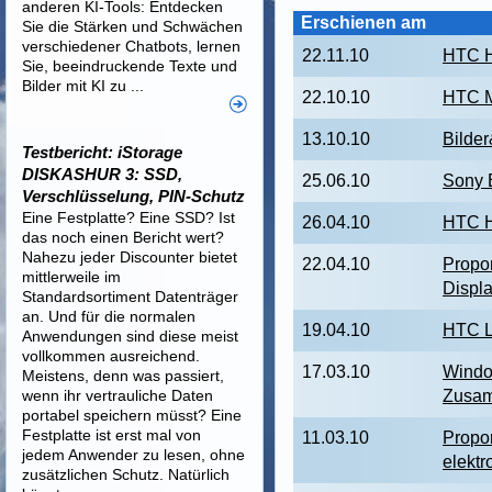
anderen KI-Tools: Entdecken
Erschienen am
Sie die Stärken und Schwächen
verschiedener Chatbots, lernen
22.11.10
HTC H
Sie, beeindruckende Texte und
Bilder mit KI zu ...
22.10.10
HTC M
13.10.10
Bilde
Testbericht: iStorage
DISKASHUR 3: SSD,
25.06.10
Sony 
Verschlüsselung, PIN-Schutz
Eine Festplatte? Eine SSD? Ist
26.04.10
HTC H
das noch einen Bericht wert?
Nahezu jeder Discounter bietet
22.04.10
Propor
mittlerweile im
Displ
Standardsortiment Datenträger
an. Und für die normalen
19.04.10
HTC L
Anwendungen sind diese meist
vollkommen ausreichend.
17.03.10
Windo
Meistens, denn was passiert,
wenn ihr vertrauliche Daten
Zusa
portabel speichern müsst? Eine
Festplatte ist erst mal von
11.03.10
Propo
jedem Anwender zu lesen, ohne
elektr
zusätzlichen Schutz. Natürlich