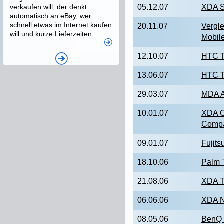
verkaufen will, der denkt
05.12.07
XDA S
automatisch an eBay, wer
schnell etwas im Internet kaufen
20.11.07
Vergl
will und kurze Lieferzeiten ...
Mobil
12.10.07
HTC T
13.06.07
HTC T
29.03.07
MDA 
10.01.07
XDA O
Compac
09.01.07
Fujit
18.10.06
Palm 
21.08.06
XDA T
06.06.06
XDA N
08.05.06
BenQ