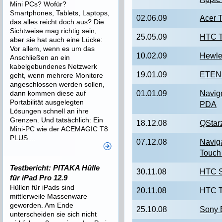
Mini PCs? Wofür?
Smartphones, Tablets, Laptops,
02.06.09
Acer 
das alles reicht doch aus? Die
Sichtweise mag richtig sein,
25.05.09
HTC T
aber sie hat auch eine Lücke:
Vor allem, wenn es um das
10.02.09
Hewle
Anschließen an ein
kabelgebundenes Netzwerk
19.01.09
ETEN 
geht, wenn mehrere Monitore
angeschlossen werden sollen,
dann kommen diese auf
01.01.09
Navig
Portabilität ausgelegten
PDA
Lösungen schnell an ihre
Grenzen. Und tatsächlich: Ein
18.12.08
QStar
Mini-PC wie der ACEMAGIC T8
PLUS ...
07.12.08
Navig
Touch
Testbericht: PITAKA Hülle
30.11.08
HTC S
für iPad Pro 12.9
Hüllen für iPads sind
20.11.08
HTC 
mittlerweile Massenware
geworden. Am Ende
25.10.08
Sony 
unterscheiden sie sich nicht