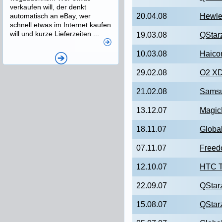
verkaufen will, der denkt
automatisch an eBay, wer
20.04.08
Hewle
schnell etwas im Internet kaufen
will und kurze Lieferzeiten ...
19.03.08
QStar
10.03.08
Haico
29.02.08
O2 XD
21.02.08
Samsu
13.12.07
Magi
18.11.07
Globa
07.11.07
Freed
12.10.07
HTC T
22.09.07
QStar
15.08.07
QStar