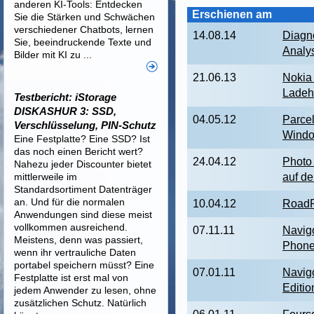
anderen KI-Tools: Entdecken
Erschienen am
Sie die Stärken und Schwächen
verschiedener Chatbots, lernen
14.08.14
Diagn
Sie, beeindruckende Texte und
Analy
Bilder mit KI zu ...
21.06.13
Nokia
Ladeh
Testbericht: iStorage
DISKASHUR 3: SSD,
04.05.12
Parcel
Verschlüsselung, PIN-Schutz
Wind
Eine Festplatte? Eine SSD? Ist
das noch einen Bericht wert?
24.04.12
Photo 
Nahezu jeder Discounter bietet
mittlerweile im
auf de
Standardsortiment Datenträger
an. Und für die normalen
10.04.12
RoadPi
Anwendungen sind diese meist
vollkommen ausreichend.
07.11.11
Navig
Meistens, denn was passiert,
Phon
wenn ihr vertrauliche Daten
portabel speichern müsst? Eine
07.01.11
Navig
Festplatte ist erst mal von
Editio
jedem Anwender zu lesen, ohne
zusätzlichen Schutz. Natürlich