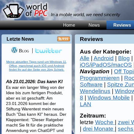
In a mobile world, we need sincerity
Home
News
Reviews
Reviews
Letzte News
Blog
Aus der Kategorie:
Alle
|
Android
|
Blog
Meine aktuellen Tipps rund um Windows 11,
iOS/iPadOS/macOS
Office, manchmal auch iOS und Android
findet Ihr auf der Seite von Jörg Schieb.
Navigation
|
Off Top
Programmieren
|
Roc
Ab 23.01.2026: Das kann KI
Software
|
Spitze Zu
Es war ein langer Weg von der
Wendelinus
|
Window
Idee bis zum fertigen Produkt,
8
|
Windows Mobile
aber es ist geschafft: Am
23.01.2026 kommt bei der
LAN
Stiftung Warentest mein neues
Buch "Das kann KI" heraus. Der
Zeitraum:
Klappentext: "Dieser Ratgeber
letzte
Woche
|
zwei
macht Sie fit für die praktische
|
drei Monate
|
sechs
Anwendung von ChatGPT und