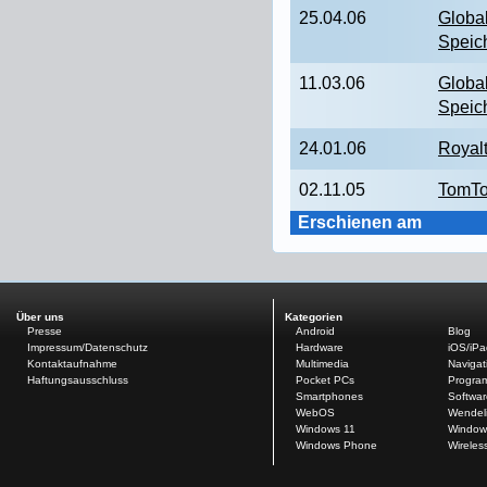
25.04.06
Globa
Speic
11.03.06
Globa
Speic
24.01.06
Royal
02.11.05
TomTo
Erschienen am
Über uns
Kategorien
Presse
Android
Blog
Impressum/Datenschutz
Hardware
iOS/iP
Kontaktaufnahme
Multimedia
Navigat
Haftungsausschluss
Pocket PCs
Progra
Smartphones
Softwar
WebOS
Wendel
Windows 11
Window
Windows Phone
Wireles