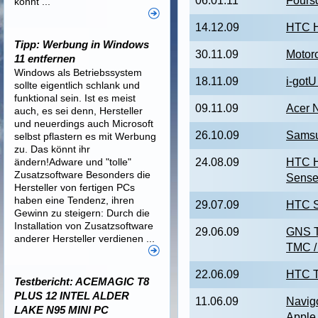
06.01.11
Fours
könnt ...
14.12.09
HTC 
Tipp: Werbung in Windows
30.11.09
Motor
11 entfernen
Windows als Betriebssystem
18.11.09
i-got
sollte eigentlich schlank und
funktional sein. Ist es meist
09.11.09
Acer 
auch, es sei denn, Hersteller
und neuerdings auch Microsoft
26.10.09
Samsu
selbst pflastern es mit Werbung
zu. Das könnt ihr
ändern!Adware und "tolle"
24.08.09
HTC H
Zusatzsoftware Besonders die
Sens
Hersteller von fertigen PCs
haben eine Tendenz, ihren
29.07.09
HTC S
Gewinn zu steigern: Durch die
Installation von Zusatzsoftware
29.06.09
GNS T
anderer Hersteller verdienen ...
TMC /
22.06.09
HTC T
Testbericht: ACEMAGIC T8
PLUS 12 INTEL ALDER
11.06.09
Navig
LAKE N95 MINI PC
Apple