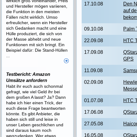
wirklich groß voneinander, Preis
17.10.08
Den N
und Hersteller mögen variieren,
auf d
die Funktion in den meisten
Fällen nicht wirklich. Umso
beko
erfreulicher, wenn ein Hersteller
sich Gedanken macht und eine
09.10.08
Palm 
Hülle produziert, die sich von
der Masse abhebt und neue
22.09.08
HTC T
Funktionen mit sich bringt. Ein
Beispiel dafür: Die Stand-Hüllen
17.09.08
QStar
...
GPS
11.09.08
Samsu
Testbericht: Amazon
Umsätze anfordern
02.09.08
Hewle
Habt ihr euch auch schonmal
Messe
gefragt, wie viel Geld ihr bei
dem großen A lasst? Ja? Dann
01.07.08
HTC T
habe ich hier einen Trick, der
euch diese Frage beantworten
17.06.08
QStar
könnte. Es gibt Anbieter, die
haben sich still und leise in
27.05.08
Haico
unser Leben geschlichen und
sind daraus kaum noch
16.05.08
QStar
wegzudenken. Wer etwas