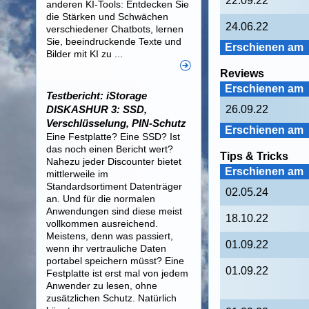
22.09.22
anderen KI-Tools: Entdecken Sie
die Stärken und Schwächen
24.06.22
verschiedener Chatbots, lernen
Sie, beeindruckende Texte und
Erschienen am
Bilder mit KI zu ...
Reviews
Erschienen am
Testbericht: iStorage
DISKASHUR 3: SSD,
26.09.22
Verschlüsselung, PIN-Schutz
Erschienen am
Eine Festplatte? Eine SSD? Ist
das noch einen Bericht wert?
Tips & Tricks
Nahezu jeder Discounter bietet
Erschienen am
mittlerweile im
Standardsortiment Datenträger
02.05.24
an. Und für die normalen
Anwendungen sind diese meist
18.10.22
vollkommen ausreichend.
Meistens, denn was passiert,
01.09.22
wenn ihr vertrauliche Daten
portabel speichern müsst? Eine
01.09.22
Festplatte ist erst mal von jedem
Anwender zu lesen, ohne
zusätzlichen Schutz. Natürlich