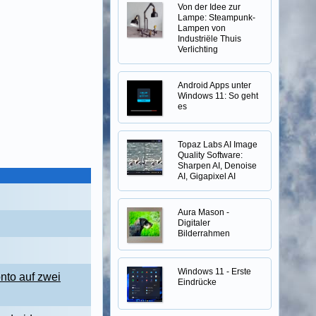
Von der Idee zur
Lampe: Steampunk-
Lampen von
Industriële Thuis
Verlichting
Android Apps unter
Windows 11: So geht
es
Topaz Labs AI Image
Quality Software:
Sharpen AI, Denoise
AI, Gigapixel AI
Aura Mason -
Digitaler
Bilderrahmen
Windows 11 - Erste
nto auf zwei
Eindrücke