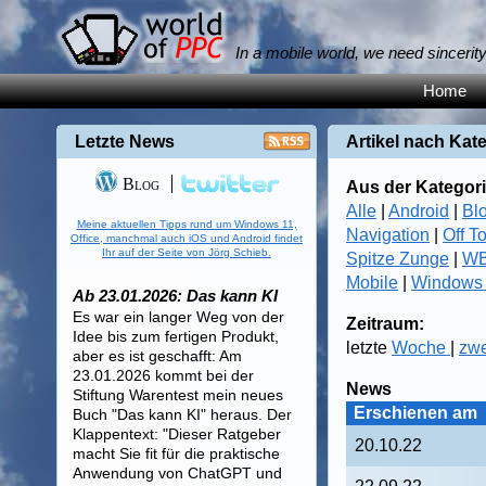
In a mobile world, we need sincerit
Home
Letzte News
Artikel nach Kat
Blog
Aus der Kategori
Alle
|
Android
|
Bl
Meine aktuellen Tipps rund um Windows 11,
Navigation
|
Off T
Office, manchmal auch iOS und Android findet
Ihr auf der Seite von Jörg Schieb.
Spitze Zunge
|
WB
Mobile
|
Windows
Ab 23.01.2026: Das kann KI
Es war ein langer Weg von der
Zeitraum:
Idee bis zum fertigen Produkt,
letzte
Woche
|
zw
aber es ist geschafft: Am
23.01.2026 kommt bei der
News
Stiftung Warentest mein neues
Erschienen am
Buch "Das kann KI" heraus. Der
Klappentext: "Dieser Ratgeber
20.10.22
macht Sie fit für die praktische
Anwendung von ChatGPT und