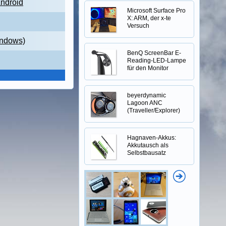
Android
Microsoft Surface Pro
X: ARM, der x-te
Versuch
indows)
BenQ ScreenBar E-
Reading-LED-Lampe
für den Monitor
beyerdynamic
Lagoon ANC
(Traveller/Explorer)
Hagnaven-Akkus:
Akkutausch als
Selbstbausatz