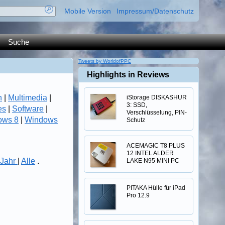
Mobile Version
Impressum/Datenschutz
Suche
Tweets by WorldofPPC
Highlights in Reviews
n
|
Multimedia
|
iStorage DISKASHUR
3: SSD,
es
|
Software
|
Verschlüsselung, PIN-
ows 8
|
Windows
Schutz
ACEMAGIC T8 PLUS
12 INTEL ALDER
Jahr
|
Alle
.
LAKE N95 MINI PC
PITAKA Hülle für iPad
Pro 12.9