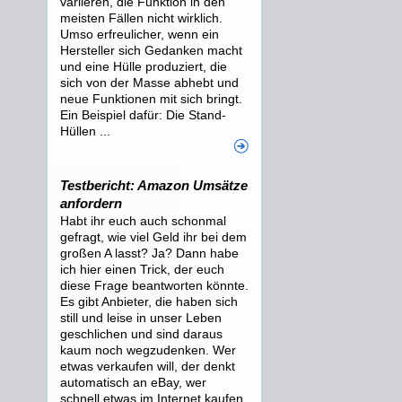
variieren, die Funktion in den
meisten Fällen nicht wirklich.
Umso erfreulicher, wenn ein
Hersteller sich Gedanken macht
und eine Hülle produziert, die
sich von der Masse abhebt und
neue Funktionen mit sich bringt.
Ein Beispiel dafür: Die Stand-
Hüllen ...
Testbericht: Amazon Umsätze
anfordern
Habt ihr euch auch schonmal
gefragt, wie viel Geld ihr bei dem
großen A lasst? Ja? Dann habe
ich hier einen Trick, der euch
diese Frage beantworten könnte.
Es gibt Anbieter, die haben sich
still und leise in unser Leben
geschlichen und sind daraus
kaum noch wegzudenken. Wer
etwas verkaufen will, der denkt
automatisch an eBay, wer
schnell etwas im Internet kaufen