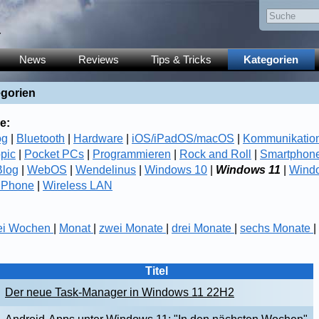
y
News
Reviews
Tips & Tricks
Kategorien
egorien
e:
og
|
Bluetooth
|
Hardware
|
iOS/iPadOS/macOS
|
Kommunikatio
opic
|
Pocket PCs
|
Programmieren
|
Rock and Roll
|
Smartphon
log
|
WebOS
|
Wendelinus
|
Windows 10
|
Windows 11
|
Wind
 Phone
|
Wireless LAN
ei Wochen
|
Monat
|
zwei Monate
|
drei Monate
|
sechs Monate
|
Titel
Der neue Task-Manager in Windows 11 22H2