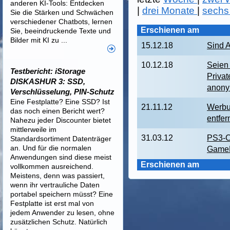
anderen KI-Tools: Entdecken
|
drei Monate
|
sechs
Sie die Stärken und Schwächen
verschiedener Chatbots, lernen
Erschienen am
Sie, beeindruckende Texte und
Bilder mit KI zu ...
15.12.18
Sind A
10.12.18
Seien 
Testbericht: iStorage
Priva
DISKASHUR 3: SSD,
anon
Verschlüsselung, PIN-Schutz
Eine Festplatte? Eine SSD? Ist
21.11.12
Werbu
das noch einen Bericht wert?
entfer
Nahezu jeder Discounter bietet
mittlerweile im
31.03.12
PS3-C
Standardsortiment Datenträger
an. Und für die normalen
GameP
Anwendungen sind diese meist
Erschienen am
vollkommen ausreichend.
Meistens, denn was passiert,
wenn ihr vertrauliche Daten
portabel speichern müsst? Eine
Festplatte ist erst mal von
jedem Anwender zu lesen, ohne
zusätzlichen Schutz. Natürlich