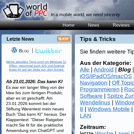
In a mobile world, we need sincerity
Home
News
Reviews
Tips & Tricks
Letzte News
Blog
Sie finden weitere Ti
Aus der Kategorie:
Meine aktuellen Tipps rund um Windows 11,
Office, manchmal auch iOS und Android
Alle
|
Android
|
Blog
findet Ihr auf der Seite von Jörg Schieb.
iOS/iPadOS/macOS
Ab 23.01.2026: Das kann KI
Navigation
|
Off Topi
Es war ein langer Weg von der
Programmieren
|
Roc
Idee bis zum fertigen Produkt,
Software
|
Spitze Zu
aber es ist geschafft: Am
Wendelinus
|
Window
23.01.2026 kommt bei der
8
|
Windows Mobile
Stiftung Warentest mein neues
Buch "Das kann KI" heraus. Der
LAN
Klappentext: "Dieser Ratgeber
macht Sie fit für die praktische
Zeitraum:
Anwendung von ChatGPT und
letzte
Woche
|
zwei