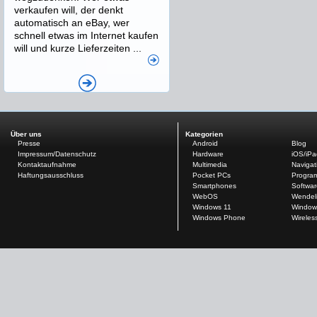
verkaufen will, der denkt
automatisch an eBay, wer
schnell etwas im Internet kaufen
will und kurze Lieferzeiten ...
Über uns
Kategorien
Presse
Android
Blog
Impressum/Datenschutz
Hardware
iOS/iP
Kontaktaufnahme
Multimedia
Navigat
Haftungsausschluss
Pocket PCs
Progra
Smartphones
Softwar
WebOS
Wendel
Windows 11
Window
Windows Phone
Wireles