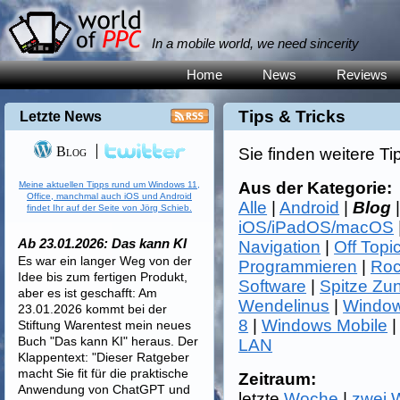
In a mobile world, we need sincerity
Home
News
Reviews
Tips & Tricks
Letzte News
Blog
Sie finden weitere Ti
Aus der Kategorie:
Meine aktuellen Tipps rund um Windows 11,
Office, manchmal auch iOS und Android
Alle
|
Android
|
Blog
findet Ihr auf der Seite von Jörg Schieb.
iOS/iPadOS/macOS
Ab 23.01.2026: Das kann KI
Navigation
|
Off Topi
Es war ein langer Weg von der
Programmieren
|
Roc
Idee bis zum fertigen Produkt,
Software
|
Spitze Zu
aber es ist geschafft: Am
Wendelinus
|
Window
23.01.2026 kommt bei der
8
|
Windows Mobile
Stiftung Warentest mein neues
Buch "Das kann KI" heraus. Der
LAN
Klappentext: "Dieser Ratgeber
macht Sie fit für die praktische
Zeitraum:
Anwendung von ChatGPT und
letzte
Woche
|
zwei