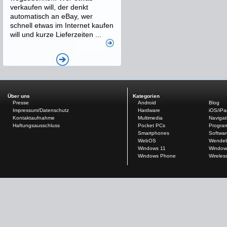
verkaufen will, der denkt
automatisch an eBay, wer
schnell etwas im Internet kaufen
will und kurze Lieferzeiten ...
Über uns
Kategorien
Presse
Android
Blog
Impressum/Datenschutz
Hardware
iOS/iP
Kontaktaufnahme
Multimedia
Navigat
Haftungsausschluss
Pocket PCs
Progra
Smartphones
Softwar
WebOS
Wendel
Windows 11
Window
Windows Phone
Wireles