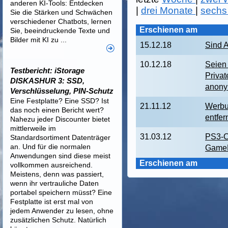
anderen KI-Tools: Entdecken
|
drei Monate
|
sechs
Sie die Stärken und Schwächen
verschiedener Chatbots, lernen
Erschienen am
Sie, beeindruckende Texte und
Bilder mit KI zu ...
15.12.18
Sind A
10.12.18
Seien 
Testbericht: iStorage
Priva
DISKASHUR 3: SSD,
anon
Verschlüsselung, PIN-Schutz
Eine Festplatte? Eine SSD? Ist
21.11.12
Werbu
das noch einen Bericht wert?
entfer
Nahezu jeder Discounter bietet
mittlerweile im
31.03.12
PS3-C
Standardsortiment Datenträger
an. Und für die normalen
GameP
Anwendungen sind diese meist
Erschienen am
vollkommen ausreichend.
Meistens, denn was passiert,
wenn ihr vertrauliche Daten
portabel speichern müsst? Eine
Festplatte ist erst mal von
jedem Anwender zu lesen, ohne
zusätzlichen Schutz. Natürlich