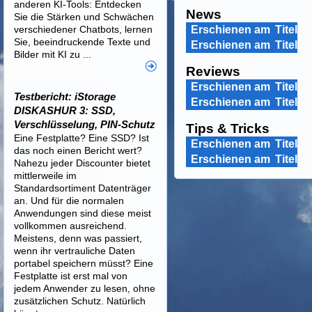
anderen KI-Tools: Entdecken
News
Sie die Stärken und Schwächen
verschiedener Chatbots, lernen
Erschienen am
Titel
Sie, beeindruckende Texte und
Erschienen am
Titel
Bilder mit KI zu ...
Reviews
Erschienen am
Titel
Testbericht: iStorage
Erschienen am
Titel
DISKASHUR 3: SSD,
Verschlüsselung, PIN-Schutz
Tips & Tricks
Eine Festplatte? Eine SSD? Ist
Erschienen am
Titel
das noch einen Bericht wert?
Erschienen am
Titel
Nahezu jeder Discounter bietet
mittlerweile im
Standardsortiment Datenträger
an. Und für die normalen
Anwendungen sind diese meist
vollkommen ausreichend.
Meistens, denn was passiert,
wenn ihr vertrauliche Daten
portabel speichern müsst? Eine
Festplatte ist erst mal von
jedem Anwender zu lesen, ohne
zusätzlichen Schutz. Natürlich