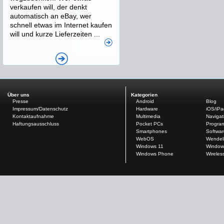
verkaufen will, der denkt
automatisch an eBay, wer
schnell etwas im Internet kaufen
will und kurze Lieferzeiten ...
Über uns
Kategorien
Presse
Android
Blog
Impressum/Datenschutz
Hardware
iOS/iP
Kontaktaufnahme
Multimedia
Navigat
Haftungsausschluss
Pocket PCs
Progra
Smartphones
Softwar
WebOS
Wendel
Windows 11
Window
Windows Phone
Wireles