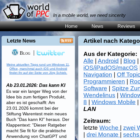
In a mobile world, we need sincerity
Home
News
Reviews
Artikel nach Katego
Letzte News
Blog
Aus der Kategorie:
Alle
|
Android
|
Blog
Meine aktuellen Tipps rund um Windows 11,
iOS/iPadOS/macOS
Office, manchmal auch iOS und Android
findet Ihr auf der Seite von Jörg Schieb.
Navigation
|
Off Topi
Programmieren
|
Roc
Ab 23.01.2026: Das kann KI
Software
|
Spitze Zu
Es war ein langer Weg von der
Wendelinus
|
Window
Idee bis zum fertigen Produkt,
8
|
Windows Mobile
aber es ist geschafft: Am
23.01.2026 kommt bei der
LAN
Stiftung Warentest mein neues
Buch "Das kann KI" heraus. Der
Zeitraum:
Klappentext: "Dieser Ratgeber
letzte
Woche
|
zwei
macht Sie fit für die praktische
|
drei Monate
|
sechs
Anwendung von ChatGPT und