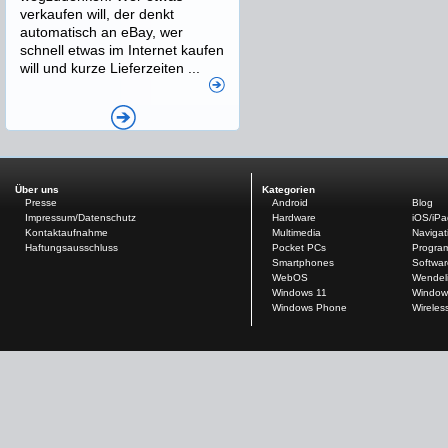
verkaufen will, der denkt
automatisch an eBay, wer
schnell etwas im Internet kaufen
will und kurze Lieferzeiten ...
Über uns
Kategorien
Presse
Android
Blog
Impressum/Datenschutz
Hardware
iOS/iP
Kontaktaufnahme
Multimedia
Navigat
Haftungsausschluss
Pocket PCs
Progra
Smartphones
Softwar
WebOS
Wendel
Windows 11
Window
Windows Phone
Wireles