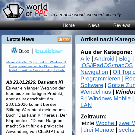
In a mobile world, we need sincerity
Home
News
Reviews
Artikel nach Katego
Letzte News
Blog
Aus der Kategorie:
Alle
|
Android
|
Blog
Meine aktuellen Tipps rund um Windows 11,
iOS/iPadOS/macOS
Office, manchmal auch iOS und Android
findet Ihr auf der Seite von Jörg Schieb.
Navigation
|
Off Topi
Programmieren
|
Roc
Ab 23.01.2026: Das kann KI
Software
|
Spitze Zu
Es war ein langer Weg von der
Wendelinus
|
Windo
Idee bis zum fertigen Produkt,
8
|
Windows Mobile
aber es ist geschafft: Am
23.01.2026 kommt bei der
LAN
Stiftung Warentest mein neues
Buch "Das kann KI" heraus. Der
Zeitraum:
Klappentext: "Dieser Ratgeber
letzte
Woche
|
zwei
macht Sie fit für die praktische
|
drei Monate
|
sechs
Anwendung von ChatGPT und