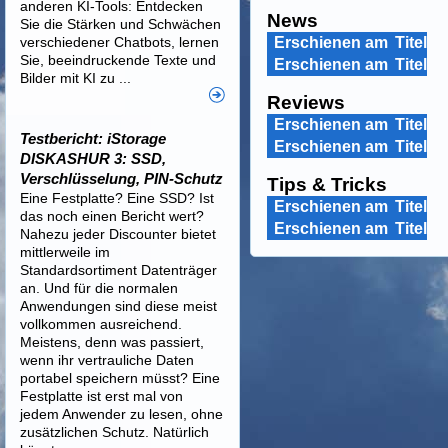
anderen KI-Tools: Entdecken
News
Sie die Stärken und Schwächen
verschiedener Chatbots, lernen
Erschienen am
Titel
Sie, beeindruckende Texte und
Erschienen am
Titel
Bilder mit KI zu ...
Reviews
Erschienen am
Titel
Testbericht: iStorage
Erschienen am
Titel
DISKASHUR 3: SSD,
Verschlüsselung, PIN-Schutz
Tips & Tricks
Eine Festplatte? Eine SSD? Ist
Erschienen am
Titel
das noch einen Bericht wert?
Erschienen am
Titel
Nahezu jeder Discounter bietet
mittlerweile im
Standardsortiment Datenträger
an. Und für die normalen
Anwendungen sind diese meist
vollkommen ausreichend.
Meistens, denn was passiert,
wenn ihr vertrauliche Daten
portabel speichern müsst? Eine
Festplatte ist erst mal von
jedem Anwender zu lesen, ohne
zusätzlichen Schutz. Natürlich