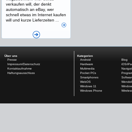
verkaufen will, der denkt
automatisch an eBay, wer
schnell etwas im Internet kaufen
will und kurze Lieferzeiten ...
Über uns
Kategorien
Presse
Android
Blog
Impressum/Datenschutz
Hardware
iOS/iP
Kontaktaufnahme
Multimedia
Navigat
Haftungsausschluss
Pocket PCs
Progra
Smartphones
Softwar
WebOS
Wendel
Windows 11
Window
Windows Phone
Wireles