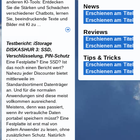
anderen KI-Tools: Entdecken
News
Sie die Stärken und Schwächen
verschiedener Chatbots, lernen
Erschienen am
Titel
Sie, beeindruckende Texte und
Erschienen am
Titel
Bilder mit KI zu ...
Reviews
Erschienen am
Titel
Testbericht: iStorage
Erschienen am
Titel
DISKASHUR 3: SSD,
Verschlüsselung, PIN-Schutz
Tips & Tricks
Eine Festplatte? Eine SSD? Ist
Erschienen am
Titel
das noch einen Bericht wert?
Erschienen am
Titel
Nahezu jeder Discounter bietet
mittlerweile im
Standardsortiment Datenträger
an. Und für die normalen
Anwendungen sind diese meist
vollkommen ausreichend.
Meistens, denn was passiert,
wenn ihr vertrauliche Daten
portabel speichern müsst? Eine
Festplatte ist erst mal von
jedem Anwender zu lesen, ohne
zusätzlichen Schutz. Natürlich