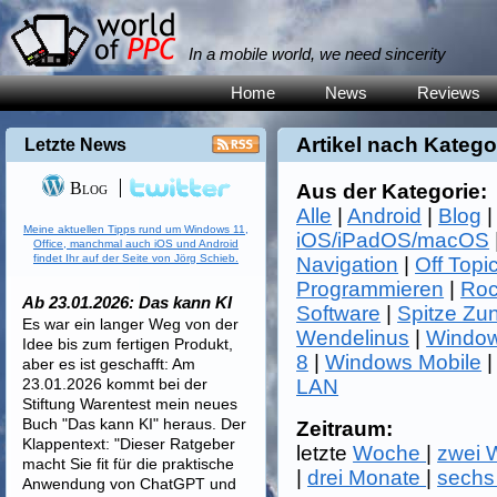
In a mobile world, we need sincerity
Home
News
Reviews
Artikel nach Katego
Letzte News
Blog
Aus der Kategorie:
Alle
|
Android
|
Blog
Meine aktuellen Tipps rund um Windows 11,
iOS/iPadOS/macOS
Office, manchmal auch iOS und Android
findet Ihr auf der Seite von Jörg Schieb.
Navigation
|
Off Topi
Programmieren
|
Roc
Ab 23.01.2026: Das kann KI
Software
|
Spitze Zu
Es war ein langer Weg von der
Wendelinus
|
Window
Idee bis zum fertigen Produkt,
8
|
Windows Mobile
aber es ist geschafft: Am
23.01.2026 kommt bei der
LAN
Stiftung Warentest mein neues
Buch "Das kann KI" heraus. Der
Zeitraum:
Klappentext: "Dieser Ratgeber
letzte
Woche
|
zwei
macht Sie fit für die praktische
|
drei Monate
|
sechs
Anwendung von ChatGPT und