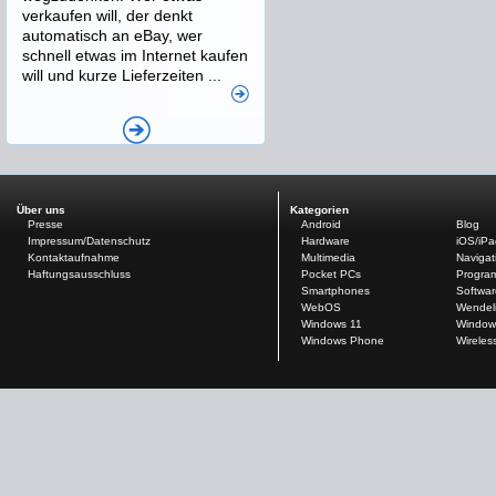
verkaufen will, der denkt
automatisch an eBay, wer
schnell etwas im Internet kaufen
will und kurze Lieferzeiten ...
Über uns
Kategorien
Presse
Android
Blog
Impressum/Datenschutz
Hardware
iOS/iP
Kontaktaufnahme
Multimedia
Navigat
Haftungsausschluss
Pocket PCs
Progra
Smartphones
Softwar
WebOS
Wendel
Windows 11
Window
Windows Phone
Wireles