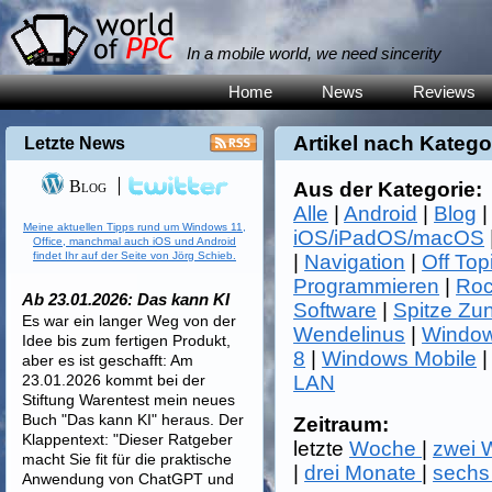
In a mobile world, we need sincerity
Home
News
Reviews
Artikel nach Katego
Letzte News
Blog
Aus der Kategorie:
Alle
|
Android
|
Blog
Meine aktuellen Tipps rund um Windows 11,
iOS/iPadOS/macOS
Office, manchmal auch iOS und Android
findet Ihr auf der Seite von Jörg Schieb.
|
Navigation
|
Off Top
Programmieren
|
Roc
Ab 23.01.2026: Das kann KI
Software
|
Spitze Zu
Es war ein langer Weg von der
Wendelinus
|
Window
Idee bis zum fertigen Produkt,
8
|
Windows Mobile
aber es ist geschafft: Am
23.01.2026 kommt bei der
LAN
Stiftung Warentest mein neues
Buch "Das kann KI" heraus. Der
Zeitraum:
Klappentext: "Dieser Ratgeber
letzte
Woche
|
zwei
macht Sie fit für die praktische
|
drei Monate
|
sechs
Anwendung von ChatGPT und