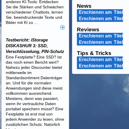
anderen KI-Tools: Entdecken
News
Sie die Stärken und Schwächen
verschiedener Chatbots, lernen
Erschienen am
Titel
Sie, beeindruckende Texte und
Erschienen am
Titel
Bilder mit KI zu ...
Reviews
Erschienen am
Titel
Testbericht: iStorage
Erschienen am
Titel
DISKASHUR 3: SSD,
Verschlüsselung, PIN-Schutz
Tips & Tricks
Eine Festplatte? Eine SSD? Ist
Erschienen am
Titel
das noch einen Bericht wert?
Erschienen am
Titel
Nahezu jeder Discounter bietet
mittlerweile im
Standardsortiment Datenträger
an. Und für die normalen
Anwendungen sind diese meist
vollkommen ausreichend.
Meistens, denn was passiert,
wenn ihr vertrauliche Daten
portabel speichern müsst? Eine
Festplatte ist erst mal von
jedem Anwender zu lesen, ohne
zusätzlichen Schutz. Natürlich