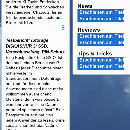
anderen KI-Tools: Entdecken
News
Sie die Stärken und Schwächen
verschiedener Chatbots, lernen
Erschienen am
Titel
Sie, beeindruckende Texte und
Erschienen am
Titel
Bilder mit KI zu ...
Reviews
Erschienen am
Titel
Testbericht: iStorage
Erschienen am
Titel
DISKASHUR 3: SSD,
Verschlüsselung, PIN-Schutz
Tips & Tricks
Eine Festplatte? Eine SSD? Ist
Erschienen am
Titel
das noch einen Bericht wert?
Erschienen am
Titel
Nahezu jeder Discounter bietet
mittlerweile im
Standardsortiment Datenträger
an. Und für die normalen
Anwendungen sind diese meist
vollkommen ausreichend.
Meistens, denn was passiert,
wenn ihr vertrauliche Daten
portabel speichern müsst? Eine
Festplatte ist erst mal von
jedem Anwender zu lesen, ohne
zusätzlichen Schutz. Natürlich