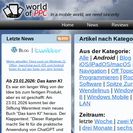
In a mobile world, we need sincerity
Home
News
Reviews
Artikel nach Katego
Letzte News
Blog
Aus der Kategorie:
Alle
|
Android
|
Blog
Meine aktuellen Tipps rund um Windows 11,
iOS/iPadOS/macOS
Office, manchmal auch iOS und Android
findet Ihr auf der Seite von Jörg Schieb.
Navigation
|
Off Topi
Programmieren
|
Roc
Ab 23.01.2026: Das kann KI
Software
|
Spitze Zu
Es war ein langer Weg von der
Wendelinus
|
Window
Idee bis zum fertigen Produkt,
8
|
Windows Mobile
aber es ist geschafft: Am
23.01.2026 kommt bei der
LAN
Stiftung Warentest mein neues
Buch "Das kann KI" heraus. Der
Zeitraum:
Klappentext: "Dieser Ratgeber
letzte
Woche
|
zwei
macht Sie fit für die praktische
|
drei Monate
|
sechs
Anwendung von ChatGPT und