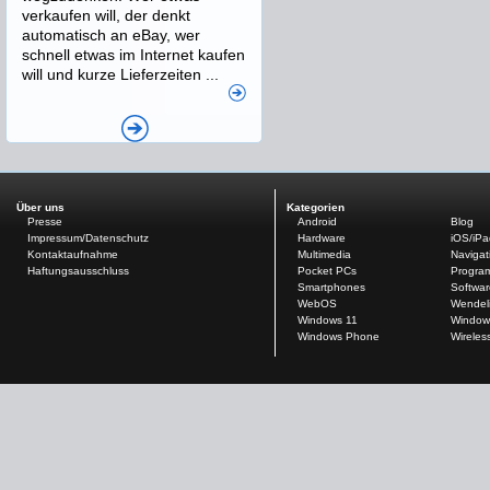
verkaufen will, der denkt
automatisch an eBay, wer
schnell etwas im Internet kaufen
will und kurze Lieferzeiten ...
Über uns
Kategorien
Presse
Android
Blog
Impressum/Datenschutz
Hardware
iOS/iP
Kontaktaufnahme
Multimedia
Navigat
Haftungsausschluss
Pocket PCs
Progra
Smartphones
Softwar
WebOS
Wendel
Windows 11
Window
Windows Phone
Wireles