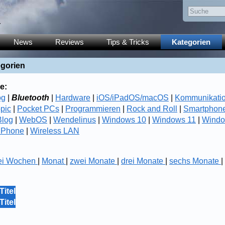
y
News
Reviews
Tips & Tricks
Kategorien
egorien
e:
og
|
Bluetooth
|
Hardware
|
iOS/iPadOS/macOS
|
Kommunikati
opic
|
Pocket PCs
|
Programmieren
|
Rock and Roll
|
Smartphon
log
|
WebOS
|
Wendelinus
|
Windows 10
|
Windows 11
|
Windo
 Phone
|
Wireless LAN
ei Wochen
|
Monat
|
zwei Monate
|
drei Monate
|
sechs Monate
|
Titel
Titel