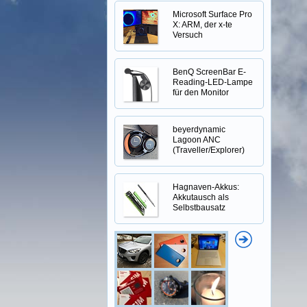
Microsoft Surface Pro
X: ARM, der x-te
Versuch
BenQ ScreenBar E-
Reading-LED-Lampe
für den Monitor
beyerdynamic
Lagoon ANC
(Traveller/Explorer)
Hagnaven-Akkus:
Akkutausch als
Selbstbausatz