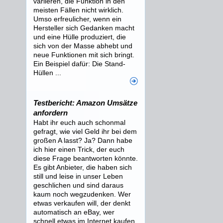
variieren, die Funktion in den
meisten Fällen nicht wirklich.
Umso erfreulicher, wenn ein
Hersteller sich Gedanken macht
und eine Hülle produziert, die
sich von der Masse abhebt und
neue Funktionen mit sich bringt.
Ein Beispiel dafür: Die Stand-
Hüllen ...
Testbericht: Amazon Umsätze
anfordern
Habt ihr euch auch schonmal
gefragt, wie viel Geld ihr bei dem
großen A lasst? Ja? Dann habe
ich hier einen Trick, der euch
diese Frage beantworten könnte.
Es gibt Anbieter, die haben sich
still und leise in unser Leben
geschlichen und sind daraus
kaum noch wegzudenken. Wer
etwas verkaufen will, der denkt
automatisch an eBay, wer
schnell etwas im Internet kaufen