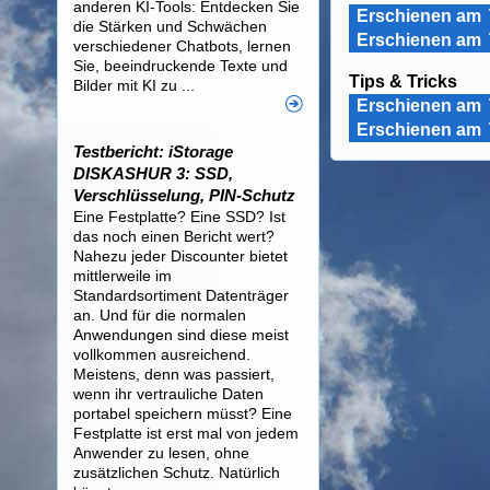
anderen KI-Tools: Entdecken Sie
Erschienen am
die Stärken und Schwächen
Erschienen am
verschiedener Chatbots, lernen
Sie, beeindruckende Texte und
Tips & Tricks
Bilder mit KI zu ...
Erschienen am
Erschienen am
Testbericht: iStorage
DISKASHUR 3: SSD,
Verschlüsselung, PIN-Schutz
Eine Festplatte? Eine SSD? Ist
das noch einen Bericht wert?
Nahezu jeder Discounter bietet
mittlerweile im
Standardsortiment Datenträger
an. Und für die normalen
Anwendungen sind diese meist
vollkommen ausreichend.
Meistens, denn was passiert,
wenn ihr vertrauliche Daten
portabel speichern müsst? Eine
Festplatte ist erst mal von jedem
Anwender zu lesen, ohne
zusätzlichen Schutz. Natürlich