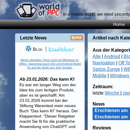
In a mobile world, we need sincerit
Home
Letzte News
Artikel nach Kat
Blog
Aus der Kategori
Alle
|
Android
|
Bl
Meine aktuellen Tipps rund um Windows 11,
Navigation
|
Off T
Office, manchmal auch iOS und Android findet
Ihr auf der Seite von Jörg Schieb.
Spitze Zunge
|
WB
Mobile
|
Windows
Ab 23.01.2026: Das kann KI
Es war ein langer Weg von der
Zeitraum:
Idee bis zum fertigen Produkt,
letzte
Woche
|
zw
aber es ist geschafft: Am
23.01.2026 kommt bei der
News
Stiftung Warentest mein neues
Erschienen am
Buch "Das kann KI" heraus. Der
Klappentext: "Dieser Ratgeber
Erschienen am
macht Sie fit für die praktische
Anwendung von ChatGPT und
Reviews