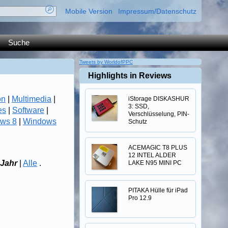
Mobile Version
Impressum/Datenschutz
Suche
Tweets by WorldofPPC
Highlights in Reviews
on
|
Multimedia
|
iStorage DISKASHUR
3: SSD,
es
|
Software
|
Verschlüsselung, PIN-
ws 8
|
Windows
Schutz
ACEMAGIC T8 PLUS
12 INTEL ALDER
Jahr
|
Alle
.
LAKE N95 MINI PC
PITAKA Hülle für iPad
Pro 12.9