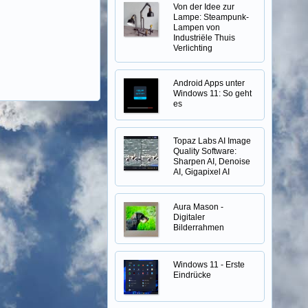
Von der Idee zur
Lampe: Steampunk-
Lampen von
Industriële Thuis
Verlichting
Android Apps unter
Windows 11: So geht
es
Topaz Labs AI Image
Quality Software:
Sharpen AI, Denoise
AI, Gigapixel AI
Aura Mason -
Digitaler
Bilderrahmen
Windows 11 - Erste
Eindrücke