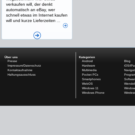
verkaufen will, der denkt
automatisch an eBay, wer
schnell etwas im Internet kaufen
will und kurze Lieferzeiten ...
Über uns
Kategorien
Presse
Android
Blog
Impressum/Datenschutz
Hardware
iOS/iP
Kontaktaufnahme
Multimedia
Navigat
Haftungsausschluss
Pocket PCs
Progra
Smartphones
Softwar
WebOS
Wendel
Windows 11
Window
Windows Phone
Wireles