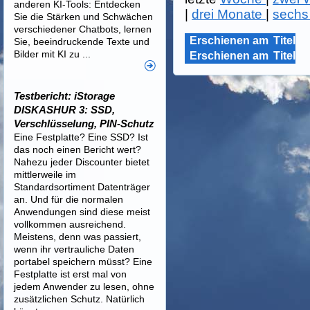
anderen KI-Tools: Entdecken
|
drei Monate
|
sechs
Sie die Stärken und Schwächen
verschiedener Chatbots, lernen
Erschienen am
Titel
Sie, beeindruckende Texte und
Bilder mit KI zu ...
Erschienen am
Titel
Testbericht: iStorage
DISKASHUR 3: SSD,
Verschlüsselung, PIN-Schutz
Eine Festplatte? Eine SSD? Ist
das noch einen Bericht wert?
Nahezu jeder Discounter bietet
mittlerweile im
Standardsortiment Datenträger
an. Und für die normalen
Anwendungen sind diese meist
vollkommen ausreichend.
Meistens, denn was passiert,
wenn ihr vertrauliche Daten
portabel speichern müsst? Eine
Festplatte ist erst mal von
jedem Anwender zu lesen, ohne
zusätzlichen Schutz. Natürlich