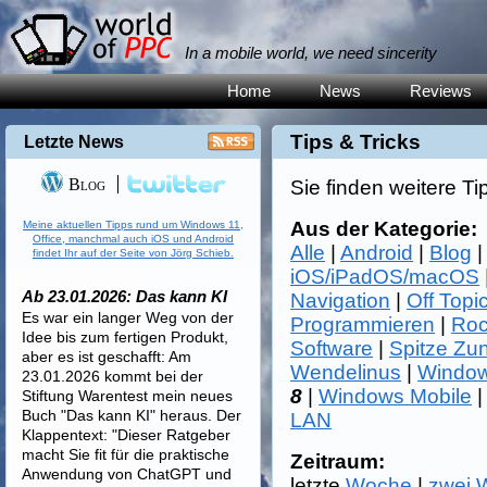
In a mobile world, we need sincerity
Home
News
Reviews
Tips & Tricks
Letzte News
Blog
Sie finden weitere Ti
Aus der Kategorie:
Meine aktuellen Tipps rund um Windows 11,
Office, manchmal auch iOS und Android
Alle
|
Android
|
Blog
findet Ihr auf der Seite von Jörg Schieb.
iOS/iPadOS/macOS
Ab 23.01.2026: Das kann KI
Navigation
|
Off Topi
Es war ein langer Weg von der
Programmieren
|
Roc
Idee bis zum fertigen Produkt,
Software
|
Spitze Zu
aber es ist geschafft: Am
Wendelinus
|
Window
23.01.2026 kommt bei der
8
|
Windows Mobile
Stiftung Warentest mein neues
Buch "Das kann KI" heraus. Der
LAN
Klappentext: "Dieser Ratgeber
macht Sie fit für die praktische
Zeitraum:
Anwendung von ChatGPT und
letzte
Woche
|
zwei