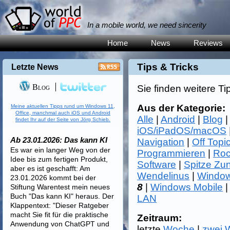
In a mobile world, we need sincerity
Home
News
Reviews
Tips & Tricks
Letzte News
Blog
Sie finden weitere Ti
Aus der Kategorie:
Meine aktuellen Tipps rund um Windows 11,
Office, manchmal auch iOS und Android
Alle
|
Android
|
Blog
findet Ihr auf der Seite von Jörg Schieb.
iOS/iPadOS/macOS
Ab 23.01.2026: Das kann KI
Navigation
|
Off Topi
Es war ein langer Weg von der
Programmieren
|
Roc
Idee bis zum fertigen Produkt,
Software
|
Spitze Zu
aber es ist geschafft: Am
Wendelinus
|
Window
23.01.2026 kommt bei der
8
|
Windows Mobile
Stiftung Warentest mein neues
Buch "Das kann KI" heraus. Der
LAN
Klappentext: "Dieser Ratgeber
macht Sie fit für die praktische
Zeitraum:
Anwendung von ChatGPT und
letzte
Woche
|
zwei