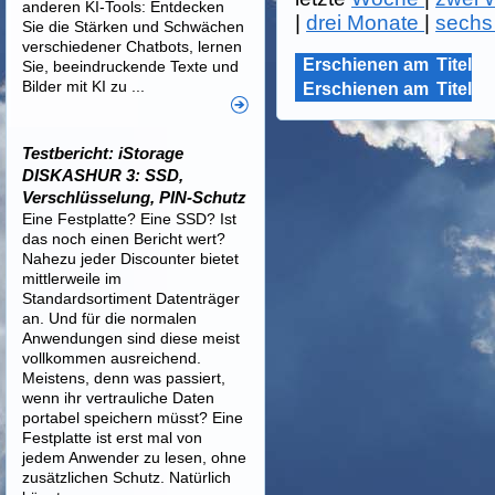
anderen KI-Tools: Entdecken
|
drei Monate
|
sechs
Sie die Stärken und Schwächen
verschiedener Chatbots, lernen
Erschienen am
Titel
Sie, beeindruckende Texte und
Bilder mit KI zu ...
Erschienen am
Titel
Testbericht: iStorage
DISKASHUR 3: SSD,
Verschlüsselung, PIN-Schutz
Eine Festplatte? Eine SSD? Ist
das noch einen Bericht wert?
Nahezu jeder Discounter bietet
mittlerweile im
Standardsortiment Datenträger
an. Und für die normalen
Anwendungen sind diese meist
vollkommen ausreichend.
Meistens, denn was passiert,
wenn ihr vertrauliche Daten
portabel speichern müsst? Eine
Festplatte ist erst mal von
jedem Anwender zu lesen, ohne
zusätzlichen Schutz. Natürlich