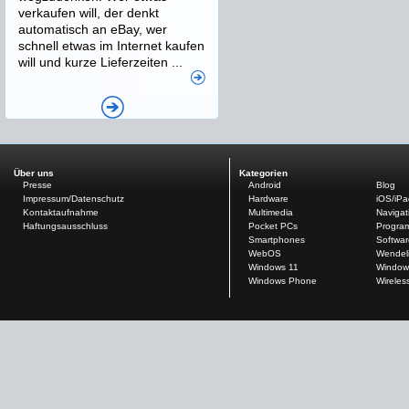
verkaufen will, der denkt
automatisch an eBay, wer
schnell etwas im Internet kaufen
will und kurze Lieferzeiten ...
Über uns
Kategorien
Presse
Android
Blog
Impressum/Datenschutz
Hardware
iOS/iP
Kontaktaufnahme
Multimedia
Navigat
Haftungsausschluss
Pocket PCs
Progra
Smartphones
Softwar
WebOS
Wendel
Windows 11
Window
Windows Phone
Wireles