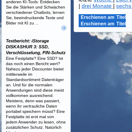
anderen KI-Tools: Entdecken
|
drei Monate
|
sechs
Sie die Stärken und Schwächen
verschiedener Chatbots, lernen
Erschienen am
Titel
Sie, beeindruckende Texte und
Bilder mit KI zu ...
Erschienen am
Titel
Testbericht: iStorage
DISKASHUR 3: SSD,
Verschlüsselung, PIN-Schutz
Eine Festplatte? Eine SSD? Ist
das noch einen Bericht wert?
Nahezu jeder Discounter bietet
mittlerweile im
Standardsortiment Datenträger
an. Und für die normalen
Anwendungen sind diese meist
vollkommen ausreichend.
Meistens, denn was passiert,
wenn ihr vertrauliche Daten
portabel speichern müsst? Eine
Festplatte ist erst mal von
jedem Anwender zu lesen, ohne
zusätzlichen Schutz. Natürlich