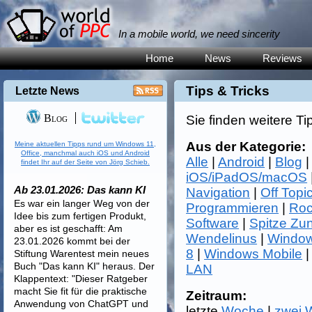
In a mobile world, we need sincerity
Home
News
Reviews
Tips & Tricks
Letzte News
Blog
Sie finden weitere Ti
Aus der Kategorie:
Meine aktuellen Tipps rund um Windows 11,
Office, manchmal auch iOS und Android
Alle
|
Android
|
Blog
findet Ihr auf der Seite von Jörg Schieb.
iOS/iPadOS/macOS
Ab 23.01.2026: Das kann KI
Navigation
|
Off Topi
Es war ein langer Weg von der
Programmieren
|
Roc
Idee bis zum fertigen Produkt,
Software
|
Spitze Zu
aber es ist geschafft: Am
Wendelinus
|
Window
23.01.2026 kommt bei der
8
|
Windows Mobile
Stiftung Warentest mein neues
Buch "Das kann KI" heraus. Der
LAN
Klappentext: "Dieser Ratgeber
macht Sie fit für die praktische
Zeitraum:
Anwendung von ChatGPT und
letzte
Woche
|
zwei