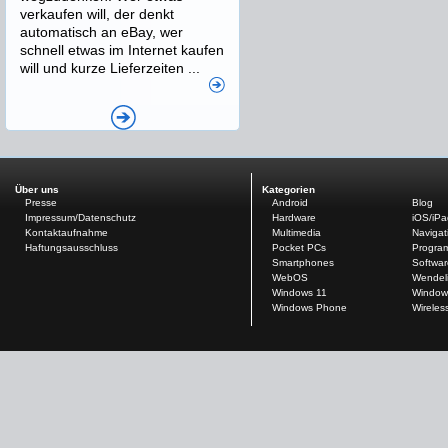
verkaufen will, der denkt
automatisch an eBay, wer
schnell etwas im Internet kaufen
will und kurze Lieferzeiten ...
Über uns
Kategorien
Presse
Android
Blog
Impressum/Datenschutz
Hardware
iOS/iP
Kontaktaufnahme
Multimedia
Navigat
Haftungsausschluss
Pocket PCs
Progra
Smartphones
Softwar
WebOS
Wendel
Windows 11
Window
Windows Phone
Wireles