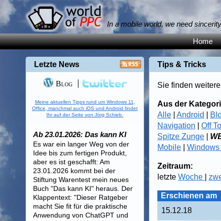
In a mobile world, we need sincerit
Home
Letzte News
Tips & Tricks
Blog
Sie finden weitere
Meine aktuellen Tipps rund um Windows 11,
Aus der Kategori
Office, manchmal auch iOS und Android findet
Alle
|
Android
|
Bl
Ihr auf der Seite von Jörg Schieb.
Navigation
|
Off T
Ab 23.01.2026: Das kann KI
Spitze Zunge
|
WB
Es war ein langer Weg von der
Mobile
|
Windows
Idee bis zum fertigen Produkt,
aber es ist geschafft: Am
Zeitraum:
23.01.2026 kommt bei der
letzte
Woche
|
zw
Stiftung Warentest mein neues
Buch "Das kann KI" heraus. Der
Erschienen am
Klappentext: "Dieser Ratgeber
macht Sie fit für die praktische
15.12.18
Anwendung von ChatGPT und