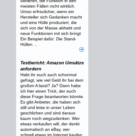
variieren, die Funktion in den
meisten Fällen nicht wirklich.
Umso erfreulicher, wenn ein
Hersteller sich Gedanken macht
und eine Hülle produziert, die
sich von der Masse abhebt und
neue Funktionen mit sich bringt.
Ein Beispiel dafür: Die Stand-
Hüllen ...
Testbericht: Amazon Umsätze
anfordern
Habt ihr euch auch schonmal
gefragt, wie viel Geld ihr bei dem
großen A lasst? Ja? Dann habe
ich hier einen Trick, der euch
diese Frage beantworten könnte.
Es gibt Anbieter, die haben sich
still und leise in unser Leben
geschlichen und sind daraus
kaum noch wegzudenken. Wer
etwas verkaufen will, der denkt
automatisch an eBay, wer
schnell etwas im Internet kaufen