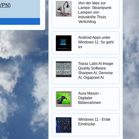
Von der Idee zur
(VPN)
Lampe: Steampunk-
Lampen von
Industriële Thuis
Verlichting
Android Apps unter
Windows 11: So geht
es
Topaz Labs AI Image
Quality Software:
Sharpen AI, Denoise
AI, Gigapixel AI
Aura Mason -
Digitaler
Bilderrahmen
Windows 11 - Erste
Eindrücke