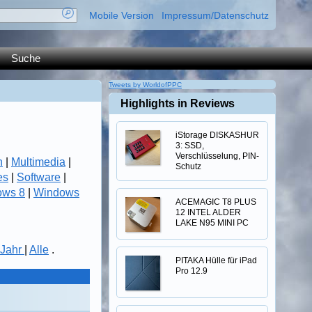
Mobile Version
Impressum/Datenschutz
Suche
Tweets by WorldofPPC
Highlights in Reviews
iStorage DISKASHUR
3: SSD,
Verschlüsselung, PIN-
n
|
Multimedia
|
Schutz
es
|
Software
|
ows 8
|
Windows
ACEMAGIC T8 PLUS
12 INTEL ALDER
LAKE N95 MINI PC
Jahr
|
Alle
.
PITAKA Hülle für iPad
Pro 12.9