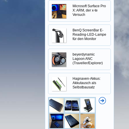
Microsoft Surface Pro
X: ARM, der x-te
Versuch
BenQ ScreenBar E-
Reading-LED-Lampe
für den Monitor
beyerdynamic
Lagoon ANC
(Traveller/Explorer)
Hagnaven-Akkus:
Akkutausch als
Selbstbausatz