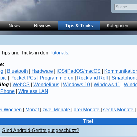
y
News
Reviews
Tips & Tricks
Kategorien
 Tips und Tricks in den
Tutorials
.
e:
og
|
Bluetooth
|
Hardware
|
iOS/iPadOS/macOS
|
Kommunikatio
opic
|
Pocket PCs
|
Programmieren
|
Rock and Roll
|
Smartphon
log
|
WebOS
|
Wendelinus
|
Windows 10
|
Windows 11
|
Wind
 Phone
|
Wireless LAN
ei Wochen
|
Monat
|
zwei Monate
|
drei Monate
|
sechs Monate
|
Titel
Sind Android-Geräte gut geschützt?