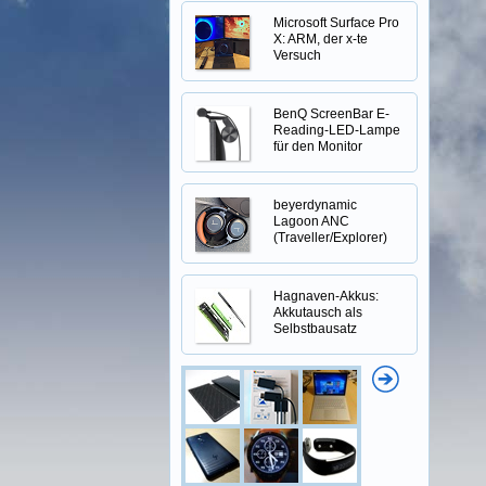
Microsoft Surface Pro
X: ARM, der x-te
Versuch
BenQ ScreenBar E-
Reading-LED-Lampe
für den Monitor
beyerdynamic
Lagoon ANC
(Traveller/Explorer)
Hagnaven-Akkus:
Akkutausch als
Selbstbausatz