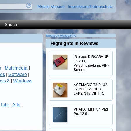
Mobile Version
Impressum/Datenschutz
Suche
Tweets by WorldofPPC
Highlights in Reviews
iStorage DISKASHUR
3: SSD,
Verschlüsselung, PIN-
n
|
Multimedia
|
Schutz
es
|
Software
|
ws 8
|
Windows
ACEMAGIC T8 PLUS
12 INTEL ALDER
LAKE N95 MINI PC
Jahr
|
Alle
.
PITAKA Hülle für iPad
Pro 12.9