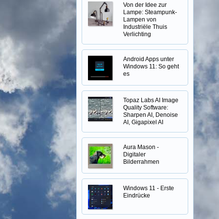
Von der Idee zur
Lampe: Steampunk-
Lampen von
Industriële Thuis
Verlichting
Android Apps unter
Windows 11: So geht
es
Topaz Labs AI Image
Quality Software:
Sharpen AI, Denoise
AI, Gigapixel AI
Aura Mason -
Digitaler
Bilderrahmen
Windows 11 - Erste
Eindrücke