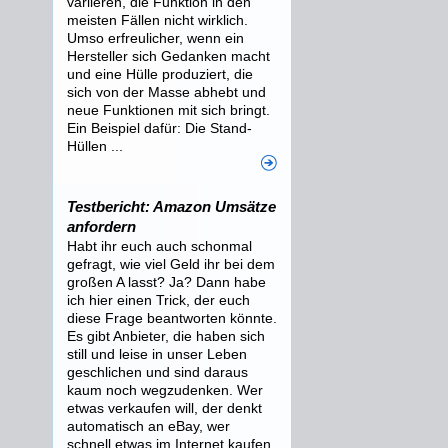
variieren, die Funktion in den
meisten Fällen nicht wirklich.
Umso erfreulicher, wenn ein
Hersteller sich Gedanken macht
und eine Hülle produziert, die
sich von der Masse abhebt und
neue Funktionen mit sich bringt.
Ein Beispiel dafür: Die Stand-
Hüllen ...
Testbericht: Amazon Umsätze
anfordern
Habt ihr euch auch schonmal
gefragt, wie viel Geld ihr bei dem
großen A lasst? Ja? Dann habe
ich hier einen Trick, der euch
diese Frage beantworten könnte.
Es gibt Anbieter, die haben sich
still und leise in unser Leben
geschlichen und sind daraus
kaum noch wegzudenken. Wer
etwas verkaufen will, der denkt
automatisch an eBay, wer
schnell etwas im Internet kaufen