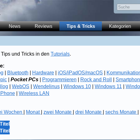
y
News
Reviews
Tips & Tricks
Kategorien
 Tips und Tricks in den
Tutorials
.
e:
og
|
Bluetooth
|
Hardware
|
iOS/iPadOS/macOS
|
Kommunikatio
opic
|
Pocket PCs
|
Programmieren
|
Rock and Roll
|
Smartphon
log
|
WebOS
|
Wendelinus
|
Windows 10
|
Windows 11
|
Windo
 Phone
|
Wireless LAN
ei Wochen
|
Monat
|
zwei Monate
|
drei Monate
|
sechs Monate
|
Titel
Titel