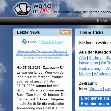
In a mobile world, we need sincerit
Home
Letzte News
Tips & Tricks
Blog
Sie finden weitere
Meine aktuellen Tipps rund um Windows 11,
Aus der Kategori
Office, manchmal auch iOS und Android findet
Alle
|
Android
|
Bl
Ihr auf der Seite von Jörg Schieb.
Navigation
|
Off T
Ab 23.01.2026: Das kann KI
Spitze Zunge
|
WB
Es war ein langer Weg von der
Mobile
|
Windows
Idee bis zum fertigen Produkt,
aber es ist geschafft: Am
Zeitraum:
23.01.2026 kommt bei der
letzte
Woche
|
zw
Stiftung Warentest mein neues
Buch "Das kann KI" heraus. Der
Erschienen am
Klappentext: "Dieser Ratgeber
macht Sie fit für die praktische
Erschienen am
Anwendung von ChatGPT und