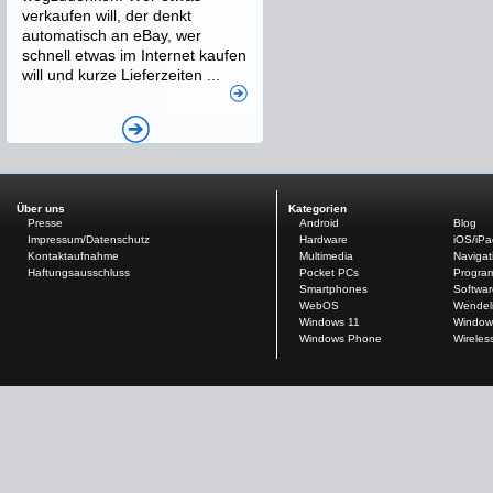
verkaufen will, der denkt
automatisch an eBay, wer
schnell etwas im Internet kaufen
will und kurze Lieferzeiten ...
Über uns
Kategorien
Presse
Android
Blog
Impressum/Datenschutz
Hardware
iOS/iP
Kontaktaufnahme
Multimedia
Navigat
Haftungsausschluss
Pocket PCs
Progra
Smartphones
Softwar
WebOS
Wendel
Windows 11
Window
Windows Phone
Wireles