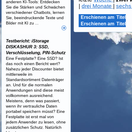
anderen KI-Tools: Entdecken
|
drei Monate
|
sechs
Sie die Stärken und Schwächen
verschiedener Chatbots, lernen
Erschienen am
Titel
Sie, beeindruckende Texte und
Bilder mit KI zu ...
Erschienen am
Titel
Testbericht: iStorage
DISKASHUR 3: SSD,
Verschlüsselung, PIN-Schutz
Eine Festplatte? Eine SSD? Ist
das noch einen Bericht wert?
Nahezu jeder Discounter bietet
mittlerweile im
Standardsortiment Datenträger
an. Und für die normalen
Anwendungen sind diese meist
vollkommen ausreichend.
Meistens, denn was passiert,
wenn ihr vertrauliche Daten
portabel speichern müsst? Eine
Festplatte ist erst mal von
jedem Anwender zu lesen, ohne
zusätzlichen Schutz. Natürlich