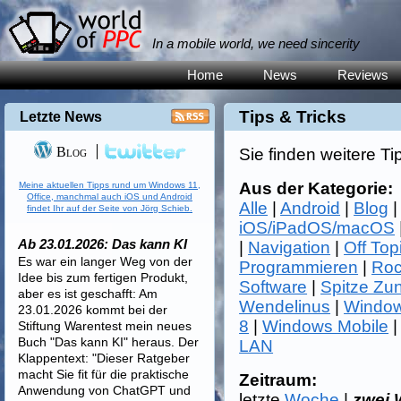
In a mobile world, we need sincerity
Home
News
Reviews
Tips & Tricks
Letzte News
Blog
Sie finden weitere Ti
Aus der Kategorie:
Meine aktuellen Tipps rund um Windows 11,
Office, manchmal auch iOS und Android
Alle
|
Android
|
Blog
findet Ihr auf der Seite von Jörg Schieb.
iOS/iPadOS/macOS
Ab 23.01.2026: Das kann KI
|
Navigation
|
Off Top
Es war ein langer Weg von der
Programmieren
|
Roc
Idee bis zum fertigen Produkt,
Software
|
Spitze Zu
aber es ist geschafft: Am
Wendelinus
|
Window
23.01.2026 kommt bei der
8
|
Windows Mobile
Stiftung Warentest mein neues
Buch "Das kann KI" heraus. Der
LAN
Klappentext: "Dieser Ratgeber
macht Sie fit für die praktische
Zeitraum:
Anwendung von ChatGPT und
letzte
Woche
|
zwei