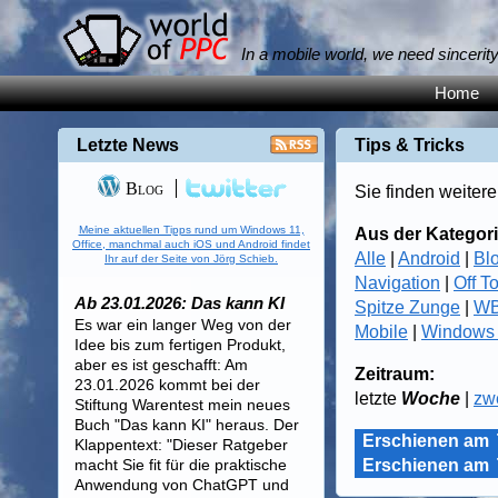
In a mobile world, we need sincerit
Home
Letzte News
Tips & Tricks
Blog
Sie finden weitere
Meine aktuellen Tipps rund um Windows 11,
Aus der Kategori
Office, manchmal auch iOS und Android findet
Alle
|
Android
|
Bl
Ihr auf der Seite von Jörg Schieb.
Navigation
|
Off T
Ab 23.01.2026: Das kann KI
Spitze Zunge
|
WB
Es war ein langer Weg von der
Mobile
|
Windows
Idee bis zum fertigen Produkt,
aber es ist geschafft: Am
Zeitraum:
23.01.2026 kommt bei der
letzte
Woche
|
zw
Stiftung Warentest mein neues
Buch "Das kann KI" heraus. Der
Erschienen am
Klappentext: "Dieser Ratgeber
macht Sie fit für die praktische
Erschienen am
Anwendung von ChatGPT und