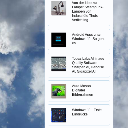
Von der Idee zur
Lampe: Steampunk-
Lampen von
Industriële Thuis
Verlichting
Android Apps unter
Windows 11: So geht
es
Topaz Labs AI Image
Quality Software:
Sharpen AI, Denoise
AI, Gigapixel AI
Aura Mason -
Digitaler
Bilderrahmen
Windows 11 - Erste
Eindrücke