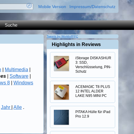
Mobile Version
Impressum/Datenschutz
Suche
Tweets by WorldofPPC
Highlights in Reviews
iStorage DISKASHUR
3: SSD,
Verschlüsselung, PIN-
n
|
Multimedia
|
Schutz
nes
|
Software
|
ws 8
|
Windows
ACEMAGIC T8 PLUS
12 INTEL ALDER
LAKE N95 MINI PC
|
Jahr
|
Alle
.
PITAKA Hülle für iPad
Pro 12.9