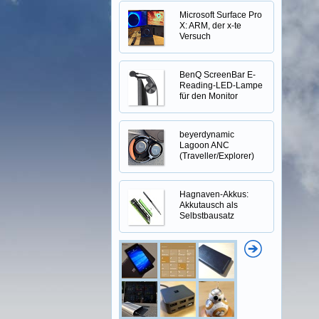
Microsoft Surface Pro
X: ARM, der x-te
Versuch
BenQ ScreenBar E-
Reading-LED-Lampe
für den Monitor
beyerdynamic
Lagoon ANC
(Traveller/Explorer)
Hagnaven-Akkus:
Akkutausch als
Selbstbausatz