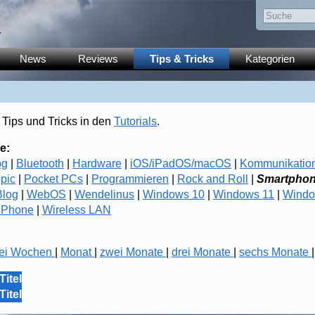
y
News
Reviews
Tips & Tricks
Kategorien
 Tips und Tricks in den
Tutorials
.
e:
og
|
Bluetooth
|
Hardware
|
iOS/iPadOS/macOS
|
Kommunikatio
opic
|
Pocket PCs
|
Programmieren
|
Rock and Roll
|
Smartpho
log
|
WebOS
|
Wendelinus
|
Windows 10
|
Windows 11
|
Windo
 Phone
|
Wireless LAN
ei Wochen
|
Monat
|
zwei Monate
|
drei Monate
|
sechs Monate
Titel
Titel