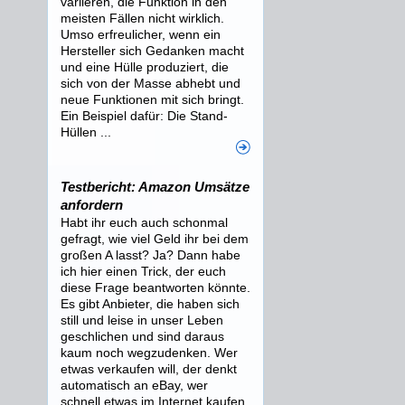
variieren, die Funktion in den
meisten Fällen nicht wirklich.
Umso erfreulicher, wenn ein
Hersteller sich Gedanken macht
und eine Hülle produziert, die
sich von der Masse abhebt und
neue Funktionen mit sich bringt.
Ein Beispiel dafür: Die Stand-
Hüllen ...
Testbericht: Amazon Umsätze
anfordern
Habt ihr euch auch schonmal
gefragt, wie viel Geld ihr bei dem
großen A lasst? Ja? Dann habe
ich hier einen Trick, der euch
diese Frage beantworten könnte.
Es gibt Anbieter, die haben sich
still und leise in unser Leben
geschlichen und sind daraus
kaum noch wegzudenken. Wer
etwas verkaufen will, der denkt
automatisch an eBay, wer
schnell etwas im Internet kaufen