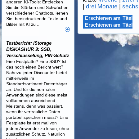
anderen KI-Tools: Entdecken
|
drei Monate
|
sechs
Sie die Stärken und Schwächen
verschiedener Chatbots, lernen
Erschienen am
Titel
Sie, beeindruckende Texte und
Bilder mit KI zu ...
Erschienen am
Titel
Testbericht: iStorage
DISKASHUR 3: SSD,
Verschlüsselung, PIN-Schutz
Eine Festplatte? Eine SSD? Ist
das noch einen Bericht wert?
Nahezu jeder Discounter bietet
mittlerweile im
Standardsortiment Datenträger
an. Und für die normalen
Anwendungen sind diese meist
vollkommen ausreichend.
Meistens, denn was passiert,
wenn ihr vertrauliche Daten
portabel speichern müsst? Eine
Festplatte ist erst mal von
jedem Anwender zu lesen, ohne
zusätzlichen Schutz. Natürlich