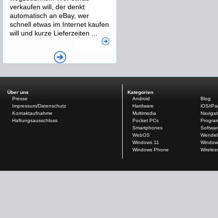
verkaufen will, der denkt
automatisch an eBay, wer
schnell etwas im Internet kaufen
will und kurze Lieferzeiten ...
Über uns
Kategorien
Presse
Android
Blog
Impressum/Datenschutz
Hardware
iOS/iP
Kontaktaufnahme
Multimedia
Navigat
Haftungsausschluss
Pocket PCs
Progra
Smartphones
Softwar
WebOS
Wendel
Windows 11
Window
Windows Phone
Wireles