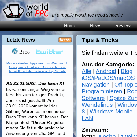
In a mobile world, we need sincerity
Home
News
Reviews
Tips & Tricks
Letzte News
Blog
Sie finden weitere Ti
Aus der Kategorie:
Meine aktuellen Tipps rund um Windows 11,
Office, manchmal auch iOS und Android
Alle
|
Android
|
Blog
findet Ihr auf der Seite von Jörg Schieb.
iOS/iPadOS/macOS
Ab 23.01.2026: Das kann KI
Navigation
|
Off Topi
Es war ein langer Weg von der
Programmieren
|
Roc
Idee bis zum fertigen Produkt,
Software
|
Spitze Zu
aber es ist geschafft: Am
Wendelinus
|
Window
23.01.2026 kommt bei der
8
|
Windows Mobile
Stiftung Warentest mein neues
Buch "Das kann KI" heraus. Der
LAN
Klappentext: "Dieser Ratgeber
macht Sie fit für die praktische
Zeitraum:
Anwendung von ChatGPT und
letzte
Woche
|
zwei