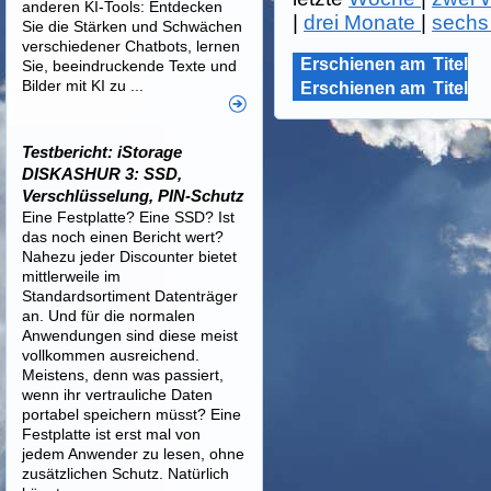
anderen KI-Tools: Entdecken
|
drei Monate
|
sechs
Sie die Stärken und Schwächen
verschiedener Chatbots, lernen
Erschienen am
Titel
Sie, beeindruckende Texte und
Bilder mit KI zu ...
Erschienen am
Titel
Testbericht: iStorage
DISKASHUR 3: SSD,
Verschlüsselung, PIN-Schutz
Eine Festplatte? Eine SSD? Ist
das noch einen Bericht wert?
Nahezu jeder Discounter bietet
mittlerweile im
Standardsortiment Datenträger
an. Und für die normalen
Anwendungen sind diese meist
vollkommen ausreichend.
Meistens, denn was passiert,
wenn ihr vertrauliche Daten
portabel speichern müsst? Eine
Festplatte ist erst mal von
jedem Anwender zu lesen, ohne
zusätzlichen Schutz. Natürlich