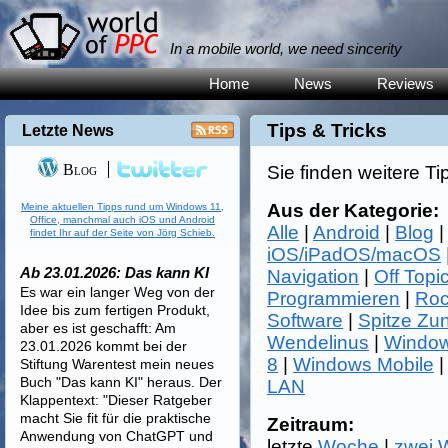
In a mobile world, we need sincerity
Home
News
Reviews
Tips & Tricks
Letzte News
Blog
Sie finden weitere Ti
Aus der Kategorie:
Meine aktuellen Tipps rund um Windows 11,
Office, manchmal auch iOS und Android
Alle
|
Android
|
Blog
findet Ihr auf der Seite von Jörg Schieb.
iOS/iPadOS/macOS
Ab 23.01.2026: Das kann KI
Navigation
|
Off Topi
Es war ein langer Weg von der
Programmieren
|
Roc
Idee bis zum fertigen Produkt,
Software
|
Spitze Zu
aber es ist geschafft: Am
Wendelinus
|
Window
23.01.2026 kommt bei der
8
|
Windows Mobile
Stiftung Warentest mein neues
Buch "Das kann KI" heraus. Der
LAN
Klappentext: "Dieser Ratgeber
macht Sie fit für die praktische
Zeitraum:
Anwendung von ChatGPT und
letzte
Woche
|
zwei