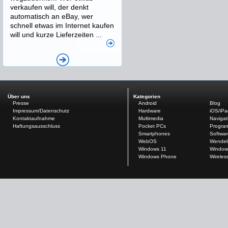
verkaufen will, der denkt
automatisch an eBay, wer
schnell etwas im Internet kaufen
will und kurze Lieferzeiten ...
Über uns
Kategorien
Presse
Android
Blog
Impressum/Datenschutz
Hardware
iOS/iP
Kontaktaufnahme
Multimedia
Navigat
Haftungsausschluss
Pocket PCs
Progra
Smartphones
Softwar
WebOS
Wendel
Windows 11
Window
Windows Phone
Wireles