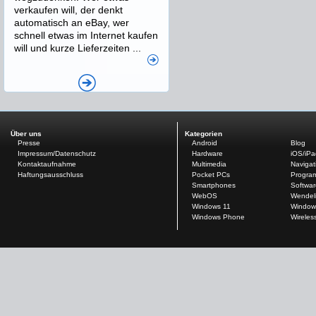
verkaufen will, der denkt
automatisch an eBay, wer
schnell etwas im Internet kaufen
will und kurze Lieferzeiten ...
Über uns
Kategorien
Presse
Android
Blog
Impressum/Datenschutz
Hardware
iOS/iP
Kontaktaufnahme
Multimedia
Navigat
Haftungsausschluss
Pocket PCs
Progra
Smartphones
Softwar
WebOS
Wendel
Windows 11
Window
Windows Phone
Wireles