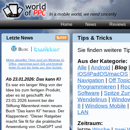
In a mobile world, we need sincerity
Home
News
Reviews
Tips & Tricks
Letzte News
Blog
Sie finden weitere Ti
Aus der Kategorie:
Meine aktuellen Tipps rund um Windows 11,
Office, manchmal auch iOS und Android
Alle
|
Android
|
Blog
findet Ihr auf der Seite von Jörg Schieb.
iOS/iPadOS/macOS
Ab 23.01.2026: Das kann KI
Navigation
|
Off Topi
Es war ein langer Weg von der
Programmieren
|
Roc
Idee bis zum fertigen Produkt,
Software
|
Spitze Zu
aber es ist geschafft: Am
Wendelinus
|
Window
23.01.2026 kommt bei der
8
|
Windows Mobile
Stiftung Warentest mein neues
Buch "Das kann KI" heraus. Der
LAN
Klappentext: "Dieser Ratgeber
macht Sie fit für die praktische
Zeitraum:
Anwendung von ChatGPT und
letzte
Woche
|
zwei