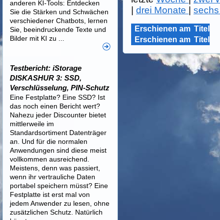
anderen KI-Tools: Entdecken
|
drei Monate
|
sechs
Sie die Stärken und Schwächen
verschiedener Chatbots, lernen
Erschienen am
Titel
Sie, beeindruckende Texte und
Bilder mit KI zu ...
Erschienen am
Titel
Testbericht: iStorage
DISKASHUR 3: SSD,
Verschlüsselung, PIN-Schutz
Eine Festplatte? Eine SSD? Ist
das noch einen Bericht wert?
Nahezu jeder Discounter bietet
mittlerweile im
Standardsortiment Datenträger
an. Und für die normalen
Anwendungen sind diese meist
vollkommen ausreichend.
Meistens, denn was passiert,
wenn ihr vertrauliche Daten
portabel speichern müsst? Eine
Festplatte ist erst mal von
jedem Anwender zu lesen, ohne
zusätzlichen Schutz. Natürlich