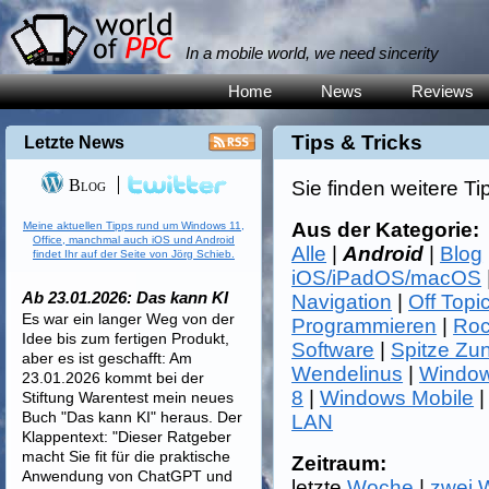
In a mobile world, we need sincerity
Home
News
Reviews
Tips & Tricks
Letzte News
Blog
Sie finden weitere Ti
Aus der Kategorie:
Meine aktuellen Tipps rund um Windows 11,
Office, manchmal auch iOS und Android
Alle
|
Android
|
Blog
findet Ihr auf der Seite von Jörg Schieb.
iOS/iPadOS/macOS
Ab 23.01.2026: Das kann KI
Navigation
|
Off Topi
Es war ein langer Weg von der
Programmieren
|
Roc
Idee bis zum fertigen Produkt,
Software
|
Spitze Zu
aber es ist geschafft: Am
Wendelinus
|
Window
23.01.2026 kommt bei der
8
|
Windows Mobile
Stiftung Warentest mein neues
Buch "Das kann KI" heraus. Der
LAN
Klappentext: "Dieser Ratgeber
macht Sie fit für die praktische
Zeitraum:
Anwendung von ChatGPT und
letzte
Woche
|
zwei