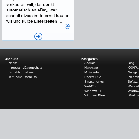
verkaufen will, der denkt
automatisch an eBay, wer
schnell etwas im Internet kaufen
will und kurze Lieferzeiten ...
Über uns
Kategorien
Presse
Android
Blog
Impressum/Datenschutz
Hardware
iOS/iP
Kontaktaufnahme
Multimedia
Navigat
Haftungsausschluss
Pocket PCs
Progra
Smartphones
Softwar
WebOS
Wendel
Windows 11
Window
Windows Phone
Wireles