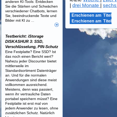
anderen KI-Tools: Entdecken
|
drei Monate
|
sechs
Sie die Stärken und Schwächen
verschiedener Chatbots, lernen
Erschienen am
Titel
Sie, beeindruckende Texte und
Bilder mit KI zu ...
Erschienen am
Titel
Testbericht: iStorage
DISKASHUR 3: SSD,
Verschlüsselung, PIN-Schutz
Eine Festplatte? Eine SSD? Ist
das noch einen Bericht wert?
Nahezu jeder Discounter bietet
mittlerweile im
Standardsortiment Datenträger
an. Und für die normalen
Anwendungen sind diese meist
vollkommen ausreichend.
Meistens, denn was passiert,
wenn ihr vertrauliche Daten
portabel speichern müsst? Eine
Festplatte ist erst mal von
jedem Anwender zu lesen, ohne
zusätzlichen Schutz. Natürlich