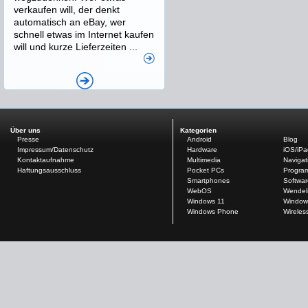
verkaufen will, der denkt
automatisch an eBay, wer
schnell etwas im Internet kaufen
will und kurze Lieferzeiten ...
Über uns
Kategorien
Presse
Android
Blog
Impressum/Datenschutz
Hardware
iOS/iP
Kontaktaufnahme
Multimedia
Navigat
Haftungsausschluss
Pocket PCs
Progra
Smartphones
Softwar
WebOS
Wendel
Windows 11
Window
Windows Phone
Wireles