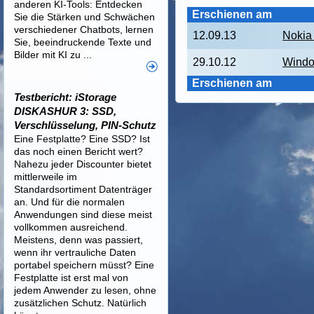
anderen KI-Tools: Entdecken
Erschienen am
Sie die Stärken und Schwächen
verschiedener Chatbots, lernen
12.09.13
Nokia
Sie, beeindruckende Texte und
Bilder mit KI zu ...
29.10.12
Windo
Erschienen am
Testbericht: iStorage
DISKASHUR 3: SSD,
Verschlüsselung, PIN-Schutz
Eine Festplatte? Eine SSD? Ist
das noch einen Bericht wert?
Nahezu jeder Discounter bietet
mittlerweile im
Standardsortiment Datenträger
an. Und für die normalen
Anwendungen sind diese meist
vollkommen ausreichend.
Meistens, denn was passiert,
wenn ihr vertrauliche Daten
portabel speichern müsst? Eine
Festplatte ist erst mal von
jedem Anwender zu lesen, ohne
zusätzlichen Schutz. Natürlich