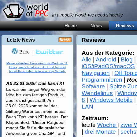
In a mobile world, we need sincerity
Home
News
Reviews
Reviews
Letzte News
Blog
Aus der Kategorie:
Alle
|
Android
|
Blog
Meine aktuellen Tipps rund um Windows 11,
iOS/iPadOS/macOS
Office, manchmal auch iOS und Android
findet Ihr auf der Seite von Jörg Schieb.
Navigation
|
Off Topi
Programmieren
|
Roc
Ab 23.01.2026: Das kann KI
Software
|
Spitze Zu
Es war ein langer Weg von der
Wendelinus
|
Window
Idee bis zum fertigen Produkt,
8
|
Windows Mobile
aber es ist geschafft: Am
23.01.2026 kommt bei der
LAN
Stiftung Warentest mein neues
Buch "Das kann KI" heraus. Der
Zeitraum:
Klappentext: "Dieser Ratgeber
letzte
Woche
|
zwei
macht Sie fit für die praktische
|
drei Monate
|
sechs
Anwendung von ChatGPT und