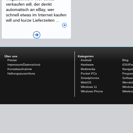
verkaufen will, der denkt
automatisch an eBay, wer
schnell etwas im Internet kaufen
will und kurze Lieferzeiten ...
Über uns
Kategorien
Presse
Android
Blog
Impressum/Datenschutz
Hardware
iOS/iP
Kontaktaufnahme
Multimedia
Navigat
Haftungsausschluss
Pocket PCs
Progra
Smartphones
Softwar
WebOS
Wendel
Windows 11
Window
Windows Phone
Wireles