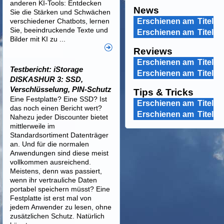
anderen KI-Tools: Entdecken
News
Sie die Stärken und Schwächen
verschiedener Chatbots, lernen
Erschienen am
Titel
Sie, beeindruckende Texte und
Erschienen am
Titel
Bilder mit KI zu ...
Reviews
Erschienen am
Titel
Testbericht: iStorage
Erschienen am
Titel
DISKASHUR 3: SSD,
Verschlüsselung, PIN-Schutz
Tips & Tricks
Eine Festplatte? Eine SSD? Ist
Erschienen am
Titel
das noch einen Bericht wert?
Erschienen am
Titel
Nahezu jeder Discounter bietet
mittlerweile im
Standardsortiment Datenträger
an. Und für die normalen
Anwendungen sind diese meist
vollkommen ausreichend.
Meistens, denn was passiert,
wenn ihr vertrauliche Daten
portabel speichern müsst? Eine
Festplatte ist erst mal von
jedem Anwender zu lesen, ohne
zusätzlichen Schutz. Natürlich