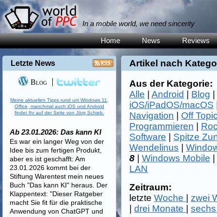
In a mobile world, we need sincerity
Home
News
Reviews
Artikel nach Katego
Letzte News
Blog
Aus der Kategorie:
Alle
|
Android
|
Blog
Meine aktuellen Tipps rund um Windows 11,
iOS/iPadOS/macOS
Office, manchmal auch iOS und Android
findet Ihr auf der Seite von Jörg Schieb.
Navigation
|
Off Topi
Programmieren
|
Roc
Ab 23.01.2026: Das kann KI
Software
|
Spitze Zu
Es war ein langer Weg von der
Wendelinus
|
Window
Idee bis zum fertigen Produkt,
8
|
Windows Mobile
aber es ist geschafft: Am
23.01.2026 kommt bei der
LAN
Stiftung Warentest mein neues
Buch "Das kann KI" heraus. Der
Zeitraum:
Klappentext: "Dieser Ratgeber
letzte
Woche
|
zwei
macht Sie fit für die praktische
|
drei Monate
|
sechs
Anwendung von ChatGPT und