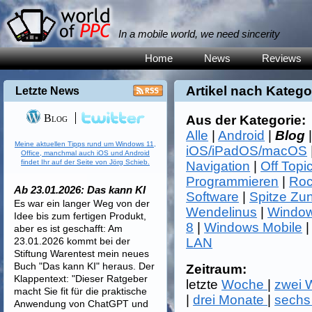
In a mobile world, we need sincerity
Home
News
Reviews
Artikel nach Katego
Letzte News
Blog
Aus der Kategorie:
Alle
|
Android
|
Blog
Meine aktuellen Tipps rund um Windows 11,
iOS/iPadOS/macOS
Office, manchmal auch iOS und Android
findet Ihr auf der Seite von Jörg Schieb.
Navigation
|
Off Topi
Programmieren
|
Roc
Ab 23.01.2026: Das kann KI
Software
|
Spitze Zu
Es war ein langer Weg von der
Wendelinus
|
Window
Idee bis zum fertigen Produkt,
8
|
Windows Mobile
aber es ist geschafft: Am
23.01.2026 kommt bei der
LAN
Stiftung Warentest mein neues
Buch "Das kann KI" heraus. Der
Zeitraum:
Klappentext: "Dieser Ratgeber
letzte
Woche
|
zwei
macht Sie fit für die praktische
|
drei Monate
|
sechs
Anwendung von ChatGPT und