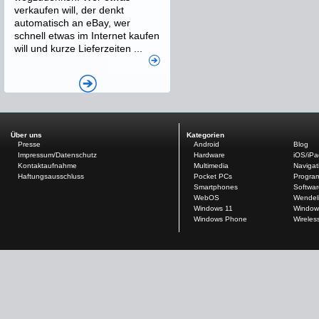
verkaufen will, der denkt
automatisch an eBay, wer
schnell etwas im Internet kaufen
will und kurze Lieferzeiten ...
Über uns
Kategorien
Presse
Android
Blog
Impressum/Datenschutz
Hardware
iOS/iP
Kontaktaufnahme
Multimedia
Navigat
Haftungsausschluss
Pocket PCs
Progra
Smartphones
Softwar
WebOS
Wendel
Windows 11
Window
Windows Phone
Wireles