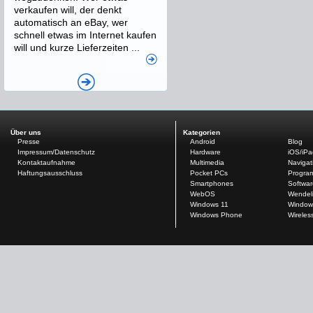
verkaufen will, der denkt
automatisch an eBay, wer
schnell etwas im Internet kaufen
will und kurze Lieferzeiten ...
Über uns
Kategorien
Presse
Android
Blog
Impressum/Datenschutz
Hardware
iOS/iP
Kontaktaufnahme
Multimedia
Navigat
Haftungsausschluss
Pocket PCs
Progra
Smartphones
Softwar
WebOS
Wendel
Windows 11
Window
Windows Phone
Wireles