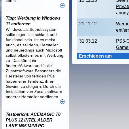
10.12.18
Seien 
könnt ...
Priva
anon
Tipp: Werbung in Windows
11 entfernen
21.11.12
Werbu
Windows als Betriebssystem
entfer
sollte eigentlich schlank und
funktional sein. Ist es meist
31.03.12
PS3-C
auch, es sei denn, Hersteller
GameP
und neuerdings auch Microsoft
selbst pflastern es mit Werbung
Erschienen am
zu. Das könnt ihr
ändern!Adware und "tolle"
Zusatzsoftware Besonders die
Hersteller von fertigen PCs
haben eine Tendenz, ihren
Gewinn zu steigern: Durch die
Installation von Zusatzsoftware
anderer Hersteller verdienen ...
Testbericht: ACEMAGIC T8
PLUS 12 INTEL ALDER
LAKE N95 MINI PC