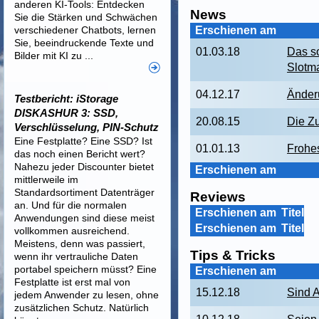
anderen KI-Tools: Entdecken
News
Sie die Stärken und Schwächen
verschiedener Chatbots, lernen
Erschienen am
Sie, beeindruckende Texte und
01.03.18
Das so
Bilder mit KI zu ...
Slotma
04.12.17
Änder
Testbericht: iStorage
DISKASHUR 3: SSD,
20.08.15
Die Z
Verschlüsselung, PIN-Schutz
Eine Festplatte? Eine SSD? Ist
01.01.13
Frohe
das noch einen Bericht wert?
Nahezu jeder Discounter bietet
Erschienen am
mittlerweile im
Standardsortiment Datenträger
Reviews
an. Und für die normalen
Erschienen am
Titel
Anwendungen sind diese meist
Erschienen am
Titel
vollkommen ausreichend.
Meistens, denn was passiert,
Tips & Tricks
wenn ihr vertrauliche Daten
portabel speichern müsst? Eine
Erschienen am
Festplatte ist erst mal von
15.12.18
Sind A
jedem Anwender zu lesen, ohne
zusätzlichen Schutz. Natürlich