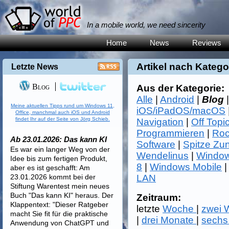
In a mobile world, we need sincerity
Home
News
Reviews
Artikel nach Katego
Letzte News
Blog
Aus der Kategorie:
Alle
|
Android
|
Blog
Meine aktuellen Tipps rund um Windows 11,
iOS/iPadOS/macOS
Office, manchmal auch iOS und Android
findet Ihr auf der Seite von Jörg Schieb.
Navigation
|
Off Topi
Programmieren
|
Roc
Ab 23.01.2026: Das kann KI
Software
|
Spitze Zu
Es war ein langer Weg von der
Wendelinus
|
Window
Idee bis zum fertigen Produkt,
8
|
Windows Mobile
aber es ist geschafft: Am
23.01.2026 kommt bei der
LAN
Stiftung Warentest mein neues
Buch "Das kann KI" heraus. Der
Zeitraum:
Klappentext: "Dieser Ratgeber
letzte
Woche
|
zwei
macht Sie fit für die praktische
|
drei Monate
|
sechs
Anwendung von ChatGPT und