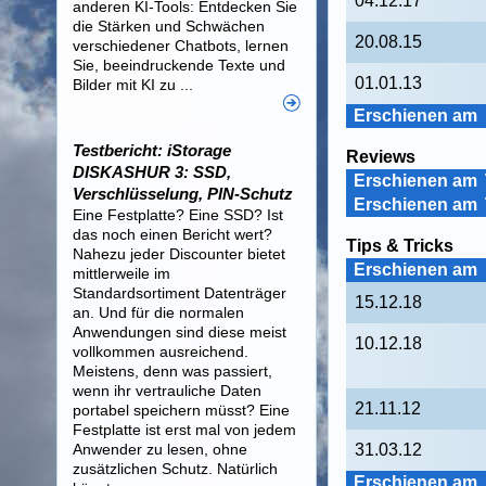
04.12.17
anderen KI-Tools: Entdecken Sie
die Stärken und Schwächen
20.08.15
verschiedener Chatbots, lernen
Sie, beeindruckende Texte und
01.01.13
Bilder mit KI zu ...
Erschienen am
Testbericht: iStorage
Reviews
DISKASHUR 3: SSD,
Erschienen am
Verschlüsselung, PIN-Schutz
Erschienen am
Eine Festplatte? Eine SSD? Ist
das noch einen Bericht wert?
Tips & Tricks
Nahezu jeder Discounter bietet
Erschienen am
mittlerweile im
Standardsortiment Datenträger
15.12.18
an. Und für die normalen
Anwendungen sind diese meist
10.12.18
vollkommen ausreichend.
Meistens, denn was passiert,
wenn ihr vertrauliche Daten
21.11.12
portabel speichern müsst? Eine
Festplatte ist erst mal von jedem
Anwender zu lesen, ohne
31.03.12
zusätzlichen Schutz. Natürlich
Erschienen am