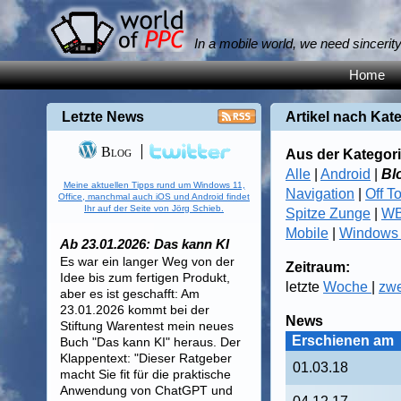
In a mobile world, we need sincerit
Home
Letzte News
Artikel nach Kat
Blog
Aus der Kategori
Alle
|
Android
|
Bl
Meine aktuellen Tipps rund um Windows 11,
Navigation
|
Off T
Office, manchmal auch iOS und Android findet
Ihr auf der Seite von Jörg Schieb.
Spitze Zunge
|
WB
Mobile
|
Windows
Ab 23.01.2026: Das kann KI
Es war ein langer Weg von der
Zeitraum:
Idee bis zum fertigen Produkt,
letzte
Woche
|
zw
aber es ist geschafft: Am
23.01.2026 kommt bei der
News
Stiftung Warentest mein neues
Erschienen am
Buch "Das kann KI" heraus. Der
Klappentext: "Dieser Ratgeber
01.03.18
macht Sie fit für die praktische
Anwendung von ChatGPT und