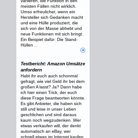
variieren, die Funktion in den
meisten Fällen nicht wirklich.
Umso erfreulicher, wenn ein
Hersteller sich Gedanken macht
und eine Hülle produziert, die
sich von der Masse abhebt und
neue Funktionen mit sich bringt.
Ein Beispiel dafür: Die Stand-
Hüllen ...
Testbericht: Amazon Umsätze
anfordern
Habt ihr euch auch schonmal
gefragt, wie viel Geld ihr bei dem
großen A lasst? Ja? Dann habe
ich hier einen Trick, der euch
diese Frage beantworten könnte.
Es gibt Anbieter, die haben sich
still und leise in unser Leben
geschlichen und sind daraus
kaum noch wegzudenken. Wer
etwas verkaufen will, der denkt
automatisch an eBay, wer
schnell etwas im Internet kaufen