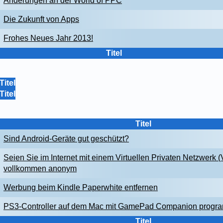
Änderungen an der World of PPC
Die Zukunft von Apps
Frohes Neues Jahr 2013!
Titel
Titel
Titel
Titel
Sind Android-Geräte gut geschützt?
Seien Sie im Internet mit einem Virtuellen Privaten Netzwerk 
vollkommen anonym
Werbung beim Kindle Paperwhite entfernen
PS3-Controller auf dem Mac mit GamePad Companion progr
Titel