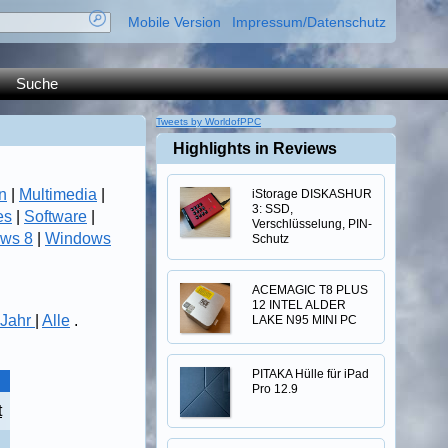
Mobile Version
Impressum/Datenschutz
Suche
Tweets by WorldofPPC
Highlights in Reviews
n
|
Multimedia
|
iStorage DISKASHUR
3: SSD,
es
|
Software
|
Verschlüsselung, PIN-
ws 8
|
Windows
Schutz
ACEMAGIC T8 PLUS
12 INTEL ALDER
Jahr
|
Alle
.
LAKE N95 MINI PC
PITAKA Hülle für iPad
Pro 12.9
t