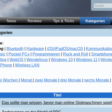
y
News
Reviews
Tips & Tricks
Kategorien
egorien
e:
og
|
Bluetooth
|
Hardware
|
iOS/iPadOS/macOS
|
Kommunikatio
opic
|
Pocket PCs
|
Programmieren
|
Rock and Roll
|
Smartphon
log
|
WebOS
|
Wendelinus
|
Windows 10
|
Windows 11
|
Windo
 Phone
|
Wireless LAN
ei Wochen
|
Monat
|
zwei Monate
|
drei Monate
|
sechs Monate
|
Titel
Das sollte man wissen, bevor man online Slotmaschinen spiel