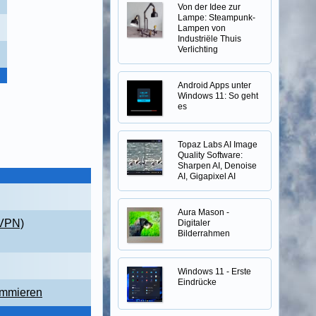
Von der Idee zur
Lampe: Steampunk-
Lampen von
Industriële Thuis
Verlichting
Android Apps unter
Windows 11: So geht
es
Topaz Labs AI Image
Quality Software:
Sharpen AI, Denoise
AI, Gigapixel AI
Aura Mason -
(VPN)
Digitaler
Bilderrahmen
Windows 11 - Erste
Eindrücke
ammieren