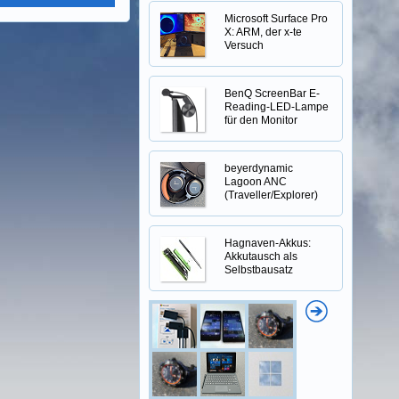
Microsoft Surface Pro
X: ARM, der x-te
Versuch
BenQ ScreenBar E-
Reading-LED-Lampe
für den Monitor
beyerdynamic
Lagoon ANC
(Traveller/Explorer)
Hagnaven-Akkus:
Akkutausch als
Selbstbausatz