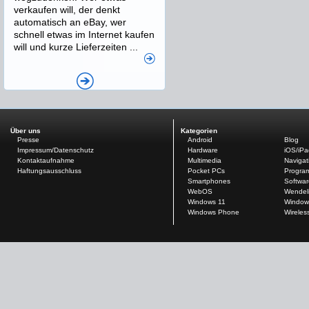
verkaufen will, der denkt
automatisch an eBay, wer
schnell etwas im Internet kaufen
will und kurze Lieferzeiten ...
Über uns
Kategorien
Presse
Android
Blog
Impressum/Datenschutz
Hardware
iOS/iP
Kontaktaufnahme
Multimedia
Navigat
Haftungsausschluss
Pocket PCs
Progra
Smartphones
Softwar
WebOS
Wendel
Windows 11
Window
Windows Phone
Wireles