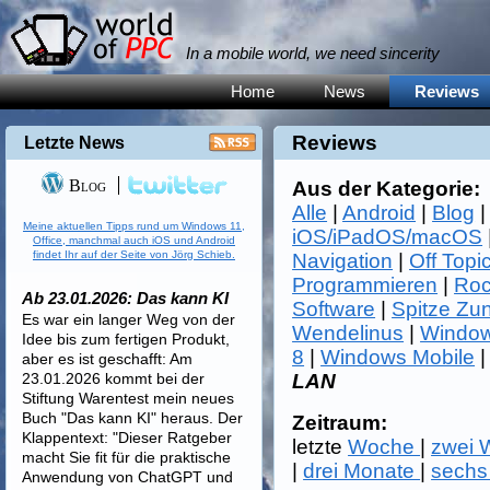
In a mobile world, we need sincerity
Home
News
Reviews
Reviews
Letzte News
Blog
Aus der Kategorie:
Alle
|
Android
|
Blog
Meine aktuellen Tipps rund um Windows 11,
iOS/iPadOS/macOS
Office, manchmal auch iOS und Android
findet Ihr auf der Seite von Jörg Schieb.
Navigation
|
Off Topi
Programmieren
|
Roc
Ab 23.01.2026: Das kann KI
Software
|
Spitze Zu
Es war ein langer Weg von der
Wendelinus
|
Window
Idee bis zum fertigen Produkt,
8
|
Windows Mobile
aber es ist geschafft: Am
23.01.2026 kommt bei der
LAN
Stiftung Warentest mein neues
Buch "Das kann KI" heraus. Der
Zeitraum:
Klappentext: "Dieser Ratgeber
letzte
Woche
|
zwei
macht Sie fit für die praktische
|
drei Monate
|
sechs
Anwendung von ChatGPT und