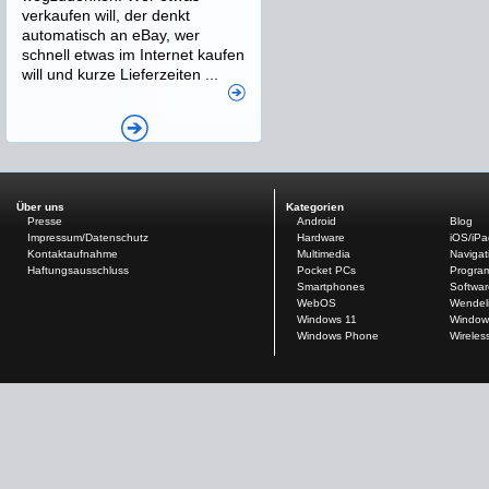
verkaufen will, der denkt
automatisch an eBay, wer
schnell etwas im Internet kaufen
will und kurze Lieferzeiten ...
Über uns
Kategorien
Presse
Android
Blog
Impressum/Datenschutz
Hardware
iOS/iP
Kontaktaufnahme
Multimedia
Navigat
Haftungsausschluss
Pocket PCs
Progra
Smartphones
Softwar
WebOS
Wendel
Windows 11
Window
Windows Phone
Wireles