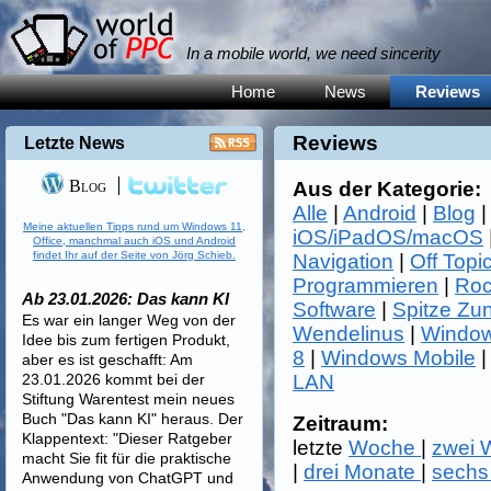
In a mobile world, we need sincerity
Home
News
Reviews
Reviews
Letzte News
Blog
Aus der Kategorie:
Alle
|
Android
|
Blog
Meine aktuellen Tipps rund um Windows 11,
iOS/iPadOS/macOS
Office, manchmal auch iOS und Android
findet Ihr auf der Seite von Jörg Schieb.
Navigation
|
Off Topi
Programmieren
|
Roc
Ab 23.01.2026: Das kann KI
Software
|
Spitze Zu
Es war ein langer Weg von der
Wendelinus
|
Window
Idee bis zum fertigen Produkt,
8
|
Windows Mobile
aber es ist geschafft: Am
23.01.2026 kommt bei der
LAN
Stiftung Warentest mein neues
Buch "Das kann KI" heraus. Der
Zeitraum:
Klappentext: "Dieser Ratgeber
letzte
Woche
|
zwei
macht Sie fit für die praktische
|
drei Monate
|
sechs
Anwendung von ChatGPT und