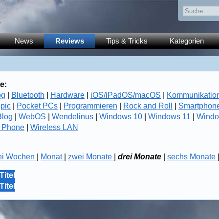
y
News
Reviews
Tips & Tricks
Kategorien
e:
og
|
Bluetooth
|
Hardware
|
iOS/iPadOS/macOS
|
Kommunikatio
opic
|
Pocket PCs
|
Programmieren
|
Rock and Roll
|
Smartphon
log
|
WebOS
|
Wendelinus
|
Windows 10
|
Windows 11
|
Windo
 Phone
|
Wireless LAN
ei Wochen
|
Monat
|
zwei Monate
|
drei Monate
|
sechs Monate
Titel
Titel