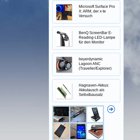
Microsoft Surface Pro
X: ARM, der x-te
Versuch
BenQ ScreenBar E-
Reading-LED-Lampe
für den Monitor
beyerdynamic
Lagoon ANC
(Traveller/Explorer)
Hagnaven-Akkus:
Akkutausch als
Selbstbausatz