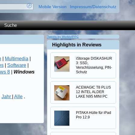
Mobile Version
Impressum/Datenschutz
Suche
Tweets by WorldofPPC
Highlights in Reviews
n
|
Multimedia
|
iStorage DISKASHUR
3: SSD,
es
|
Software
|
Verschlüsselung, PIN-
ws 8
|
Windows
Schutz
ACEMAGIC T8 PLUS
12 INTEL ALDER
|
Jahr
|
Alle
.
LAKE N95 MINI PC
PITAKA Hülle für iPad
Pro 12.9