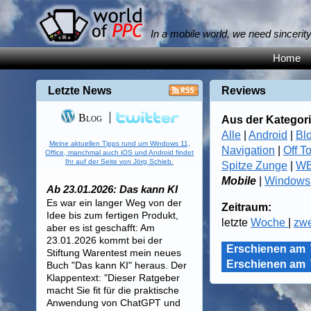
In a mobile world, we need sincerit
Home
Letzte News
Reviews
Blog
Aus der Kategori
Alle
|
Android
|
Bl
Meine aktuellen Tipps rund um Windows 11,
Navigation
|
Off T
Office, manchmal auch iOS und Android findet
Ihr auf der Seite von Jörg Schieb.
Spitze Zunge
|
WB
Mobile
|
Windows
Ab 23.01.2026: Das kann KI
Es war ein langer Weg von der
Zeitraum:
Idee bis zum fertigen Produkt,
letzte
Woche
|
zw
aber es ist geschafft: Am
23.01.2026 kommt bei der
Erschienen am
Stiftung Warentest mein neues
Erschienen am
Buch "Das kann KI" heraus. Der
Klappentext: "Dieser Ratgeber
macht Sie fit für die praktische
Anwendung von ChatGPT und