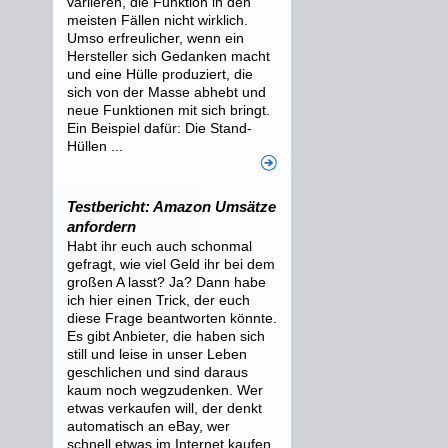
variieren, die Funktion in den
meisten Fällen nicht wirklich.
Umso erfreulicher, wenn ein
Hersteller sich Gedanken macht
und eine Hülle produziert, die
sich von der Masse abhebt und
neue Funktionen mit sich bringt.
Ein Beispiel dafür: Die Stand-
Hüllen ...
Testbericht: Amazon Umsätze
anfordern
Habt ihr euch auch schonmal
gefragt, wie viel Geld ihr bei dem
großen A lasst? Ja? Dann habe
ich hier einen Trick, der euch
diese Frage beantworten könnte.
Es gibt Anbieter, die haben sich
still und leise in unser Leben
geschlichen und sind daraus
kaum noch wegzudenken. Wer
etwas verkaufen will, der denkt
automatisch an eBay, wer
schnell etwas im Internet kaufen