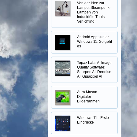
Von der Idee zur
Lampe: Steampunk-
Lampen von
Industriële Thuis
Verlichting
Android Apps unter
Windows 11: So geht
es
Topaz Labs AI Image
Quality Software:
Sharpen AI, Denoise
AI, Gigapixel AI
Aura Mason -
Digitaler
Bilderrahmen
Windows 11 - Erste
Eindrücke