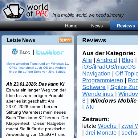
In a mobile world, we need sincerity
Home
News
Reviews
Reviews
Letzte News
Blog
Aus der Kategorie:
Alle
|
Android
|
Blog
Meine aktuellen Tipps rund um Windows 11,
iOS/iPadOS/macOS
Office, manchmal auch iOS und Android
findet Ihr auf der Seite von Jörg Schieb.
Navigation
|
Off Topi
Programmieren
|
Roc
Ab 23.01.2026: Das kann KI
Software
|
Spitze Zu
Es war ein langer Weg von der
Wendelinus
|
Window
Idee bis zum fertigen Produkt,
8
|
Windows Mobile
aber es ist geschafft: Am
23.01.2026 kommt bei der
LAN
Stiftung Warentest mein neues
Buch "Das kann KI" heraus. Der
Zeitraum:
Klappentext: "Dieser Ratgeber
letzte
Woche
|
zwei
macht Sie fit für die praktische
|
drei Monate
|
sechs
Anwendung von ChatGPT und