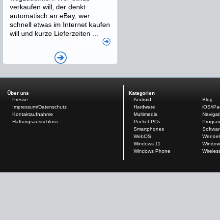
verkaufen will, der denkt
automatisch an eBay, wer
schnell etwas im Internet kaufen
will und kurze Lieferzeiten ...
Über uns
Kategorien
Presse
Android
Blog
Impressum/Datenschutz
Hardware
iOS/iP
Kontaktaufnahme
Multimedia
Navigat
Haftungsausschluss
Pocket PCs
Progra
Smartphones
Softwar
WebOS
Wendel
Windows 11
Window
Windows Phone
Wireles