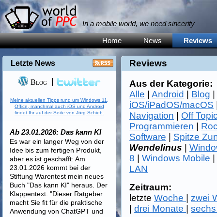
In a mobile world, we need sincerity
Home
News
Reviews
Reviews
Letzte News
Blog
Aus der Kategorie:
Alle
|
Android
|
Blog
Meine aktuellen Tipps rund um Windows 11,
iOS/iPadOS/macOS
Office, manchmal auch iOS und Android
findet Ihr auf der Seite von Jörg Schieb.
Navigation
|
Off Topi
Programmieren
|
Roc
Ab 23.01.2026: Das kann KI
Software
|
Spitze Zu
Es war ein langer Weg von der
Wendelinus
|
Windo
Idee bis zum fertigen Produkt,
8
|
Windows Mobile
aber es ist geschafft: Am
23.01.2026 kommt bei der
LAN
Stiftung Warentest mein neues
Buch "Das kann KI" heraus. Der
Zeitraum:
Klappentext: "Dieser Ratgeber
letzte
Woche
|
zwei
macht Sie fit für die praktische
|
drei Monate
|
sechs
Anwendung von ChatGPT und