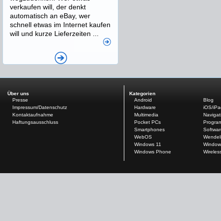
verkaufen will, der denkt
automatisch an eBay, wer
schnell etwas im Internet kaufen
will und kurze Lieferzeiten ...
Über uns
Kategorien
Presse
Android
Blog
Impressum/Datenschutz
Hardware
iOS/iP
Kontaktaufnahme
Multimedia
Navigat
Haftungsausschluss
Pocket PCs
Progra
Smartphones
Softwar
WebOS
Wendel
Windows 11
Window
Windows Phone
Wireles